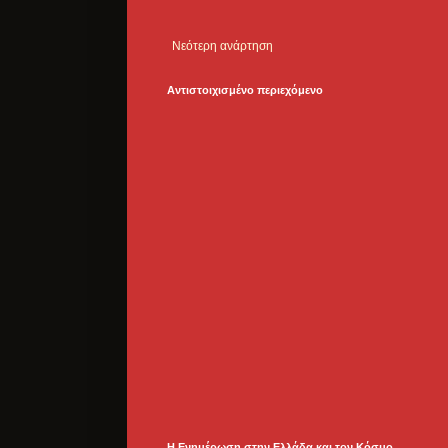
Νεότερη ανάρτηση
Αντιστοιχισμένο περιεχόμενο
Η Ενημέρωση στην Ελλάδα και τoν Κόσμο