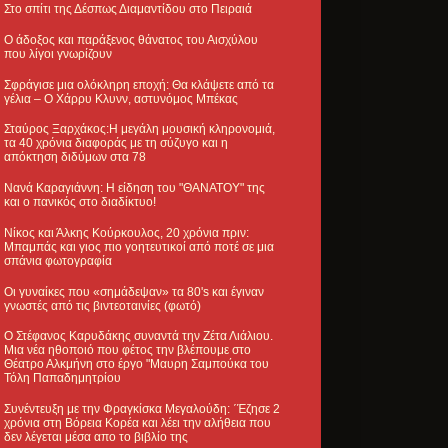
Στο σπίτι της Δέσπως Διαμαντίδου στο Πειραιά
Ο άδοξος και παράξενος θάνατος του Αισχύλου
που λίγοι γνωρίζουν
Σφράγισε μια ολόκληρη εποχή: Θα κλάψετε από τα
γέλια – Ο Χάρρυ Κλυνν, αστυνόμος Μπέκας
Σταύρος Ξαρχάκος:Η μεγάλη μουσική κληρονομιά,
τα 40 χρόνια διαφοράς με τη σύζυγο και η
απόκτηση διδύμων στα 78
Νανά Καραγιάννη: Η είδηση του "ΘΑΝΑΤΟΥ" της
και ο πανικός στο διαδίκτυο!
Νίκος και Άλκης Κούρκουλος, 20 χρόνια πριν:
Μπαμπάς και γιος πιο γοητευτικοί από ποτέ σε μια
σπάνια φωτογραφία
Οι γυναίκες που «σημάδεψαν» τα 80's και έγιναν
γνωστές από τις βιντεοταινίες (φωτό)
Ο Στέφανος Καρυδάκης συναντά την Ζέτα Λιάλιου.
Μια νέα ηθοποιό που φέτος την βλέπουμε στο
Θέατρο Αλκμήνη στο έργο "Μαυρη Σαμπούκα του
Τόλη Παπαδημητρίου
Συνέντευξη με την Φραγκίσκα Μεγαλούδη: ΄Έζησε 2
χρόνια στη Βόρεια Κορέα και λέει την αλήθεια που
δεν λέγεται μέσα απο το βιβλίο της