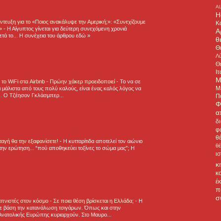
A
H
τευξη για το «Ποιος ανακάλυψε την Αμερική;»: «Συνεχίζουμε
Κ
η»
-
Η Αίγυπτος γίνεται για δεύτερη συνεχόμενη χρονιά
Α
τά το... Η συνέχεια του άρθρου εδώ »
θ
Θ
Λύ
Θ
Ιτ
Μ
ε το WiFi στα Airbnb - Πρώην χάκερ προειδοποιεί
-
Το να σε
Μ
 μάλιστα από τους πολύ καλούς, είναι ένας καλός λόγος να
.. Ο Τζέησον Γκλάσμπερ...
Π
Φ
α
δ
φ
θ
νταγή θα την εξαφανίσετε!
-
H κυτταρίτιδα αποτελεί τον αιώνιο
θ
την ερώτηση... “πού αποθηκεύει τοξίνες το σώμα μας”; Η
ι
κ
κ
έ
π
σ
πνιστές στον κόσμο - Σε ποια θέση βρίσκεται η Ελλάδα;
-
Η
ε βάση την κατανάλωση τσιγάρων. Όπως και στην
Ανατολικής Ευρώπης κυριαρχούν. Στο Μαυρο...