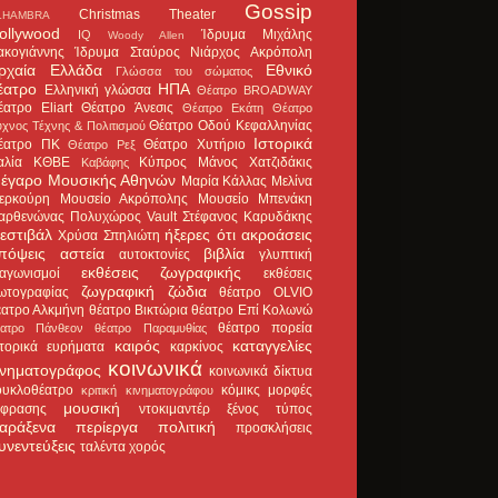
Gossip
Christmas Theater
LHAMBRA
ollywood
Ίδρυμα Μιχάλης
IQ
Woody Allen
ακογιάννης
Ίδρυμα Σταύρος Νιάρχος
Ακρόπολη
ρχαία Ελλάδα
Εθνικό
Γλώσσα του σώματος
έατρο
ΗΠΑ
Ελληνική γλώσσα
Θέατρο BROADWAY
έατρο Eliart
Θέατρο Άνεσις
Θέατρο Εκάτη
Θέατρο
Θέατρο Οδού Κεφαλληνίας
χνος Τέχνης & Πολιτισμού
Ιστορικά
έατρο ΠΚ
Θέατρο Χυτήριο
Θέατρο Ρεξ
αλία
ΚΘΒΕ
Κύπρος
Μάνος Χατζιδάκις
Καβάφης
έγαρο Μουσικής Αθηνών
Μαρία Κάλλας
Μελίνα
ερκούρη
Μουσείο Ακρόπολης
Μουσείο Μπενάκη
αρθενώνας
Πολυχώρος Vault
Στέφανος Καρυδάκης
εστιβάλ
ήξερες ότι
ακροάσεις
Χρύσα Σπηλιώτη
πόψεις
αστεία
βιβλία
αυτοκτονίες
γλυπτική
εκθέσεις ζωγραφικής
ιαγωνισμοί
εκθέσεις
ζωγραφική
ζώδια
ωτογραφίας
θέατρο OLVIO
έατρο Αλκμήνη
θέατρο Βικτώρια
θέατρο Επί Κολωνώ
θέατρο πορεία
έατρο Πάνθεον
θέατρο Παραμυθίας
καιρός
καταγγελίες
στορικά ευρήματα
καρκίνος
κοινωνικά
ινηματογράφος
κοινωνικά δίκτυα
ουκλοθέατρο
κόμικς
μορφές
κριτική κινηματογράφου
μουσική
κφρασης
ντοκιμαντέρ
ξένος τύπος
αράξενα
περίεργα
πολιτική
προσκλήσεις
υνεντεύξεις
ταλέντα
χορός