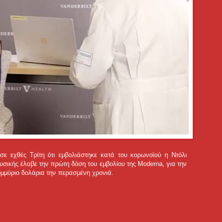
σε εχθές Τρίτη ότι εμβολιάστηκε κατά του κορωνοϊού η Ντόλι
υσικής έλαβε την πρώτη δόση του εμβολίου της Moderna, για την
τομμύριο δολάρια την περασμένη χρονιά.