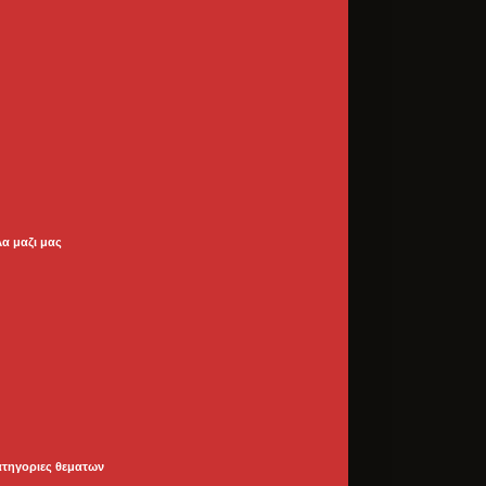
λα μαζι μας
ατηγοριες θεματων