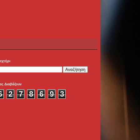
αχτήρι
ας Διαβάζουν
6
2
7
8
6
9
3