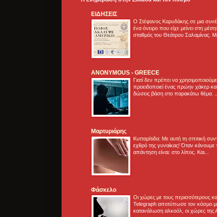
ΕΙΔΗΣΕΙΣ
Ο Στέφανος Καρυδάκης σε μια συνέν
ένα όνειρο που είχε μείνει στη μέσ
σταθμός του Θεάτρου Σαλαμίνας. Με
ANONYMOUS - GREECE
Γιατί δεν πρέπει να χρησιμοποιούμ
προειδοποιεί ένας πρώην χάκερ και
δώσεις βάση στο παρακάτω θέμα. .
Μαρτυριάρης
Κυτταρίτιδα: Με αυτή τη σπιτική συ
εχθρό της γυναίκας! Όταν κάνουμε 
απάντηση είναι: στο λίπος. Και...
Φάσκελο
Οι χώρες με τους περισσότερους κα
Telegraph αποτύπωσε τον κόσμο μ
κατανάλωση αλκοόλ, οι χώρες της 