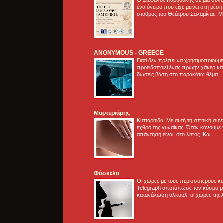
ένα όνειρο που είχε μείνει στη μέσ
σταθμός του Θεάτρου Σαλαμίνας. Με
ANONYMOUS - GREECE
Γιατί δεν πρέπει να χρησιμοποιούμ
προειδοποιεί ένας πρώην χάκερ και
δώσεις βάση στο παρακάτω θέμα. .
Μαρτυριάρης
Κυτταρίτιδα: Με αυτή τη σπιτική συ
εχθρό της γυναίκας! Όταν κάνουμε 
απάντηση είναι: στο λίπος. Και...
Φάσκελο
Οι χώρες με τους περισσότερους κα
Telegraph αποτύπωσε τον κόσμο μ
κατανάλωση αλκοόλ, οι χώρες της 