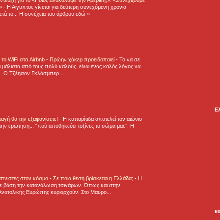
η»
-
Η Αίγυπτος γίνεται για δεύτερη συνεχόμενη χρονιά
τά το... Η συνέχεια του άρθρου εδώ »
ε το WiFi στα Airbnb - Πρώην χάκερ προειδοποιεί
-
Το να σε
 μάλιστα από τους πολύ καλούς, είναι ένας καλός λόγος να
.. Ο Τζέησον Γκλάσμπερ...
Ε
νταγή θα την εξαφανίσετε!
-
H κυτταρίτιδα αποτελεί τον αιώνιο
την ερώτηση... “πού αποθηκεύει τοξίνες το σώμα μας”; Η
πνιστές στον κόσμο - Σε ποια θέση βρίσκεται η Ελλάδα;
-
Η
ε βάση την κατανάλωση τσιγάρων. Όπως και στην
Ανατολικής Ευρώπης κυριαρχούν. Στο Μαυρο...
κ