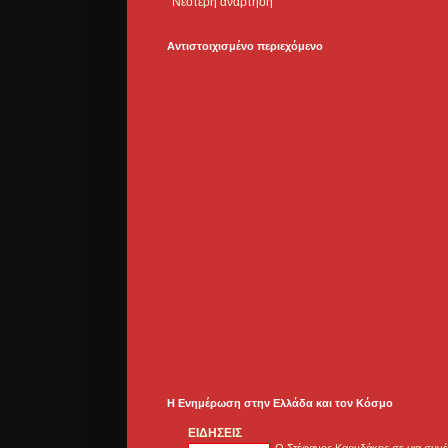
Νεότερη ανάρτηση
Αντιστοιχισμένο περιεχόμενο
Η Ενημέρωση στην Ελλάδα και τoν Κόσμο
ΕΙΔΗΣΕΙΣ
Ο Στέφανος Καρυδάκης σε μια συνέν