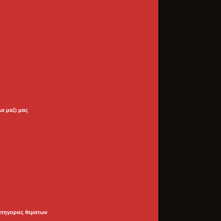
λα μαζι μας
ατηγοριες θεματων