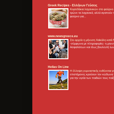
Greek Recipes - Ελλήνων Γεύσεις
Κεφτεδάκια λαχανικών στο φούρνο
τρώνε τα λαχανικά, αλλά αγαπούν τ
φούρνο για...
www.newsgreece.eu
Στο αρχείο η μήνυση Χαϊκάλη κατά
-σύμφωνα με πληροφορίες- η μηνυ
Ασφαλίσεων και τέως βουλευτή των
Hellas On Line
Η έλλειψη γυμναστικής ευθύνεται 
επιστήμονες κρούουν τον κώδωνα τ
για την υγεία των παιδιών τους παί