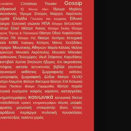
Gossip
Christmas Theater
LHAMBRA
ollywood
Ίδρυμα Μιχάλης
IQ
Woody Allen
ακογιάννης
Ίδρυμα Σταύρος Νιάρχος
Ακρόπολη
ρχαία Ελλάδα
Εθνικό
Γλώσσα του σώματος
έατρο
ΗΠΑ
Ελληνική γλώσσα
Θέατρο BROADWAY
έατρο Eliart
Θέατρο Άνεσις
Θέατρο Εκάτη
Θέατρο
Θέατρο Οδού Κεφαλληνίας
χνος Τέχνης & Πολιτισμού
Ιστορικά
έατρο ΠΚ
Θέατρο Χυτήριο
Θέατρο Ρεξ
αλία
ΚΘΒΕ
Κύπρος
Μάνος Χατζιδάκις
Καβάφης
έγαρο Μουσικής Αθηνών
Μαρία Κάλλας
Μελίνα
ερκούρη
Μουσείο Ακρόπολης
Μουσείο Μπενάκη
αρθενώνας
Πολυχώρος Vault
Στέφανος Καρυδάκης
εστιβάλ
ήξερες ότι
ακροάσεις
Χρύσα Σπηλιώτη
πόψεις
αστεία
βιβλία
αυτοκτονίες
γλυπτική
εκθέσεις ζωγραφικής
ιαγωνισμοί
εκθέσεις
ζωγραφική
ζώδια
ωτογραφίας
θέατρο OLVIO
έατρο Αλκμήνη
θέατρο Βικτώρια
θέατρο Επί Κολωνώ
θέατρο πορεία
έατρο Πάνθεον
θέατρο Παραμυθίας
καιρός
καταγγελίες
στορικά ευρήματα
καρκίνος
κοινωνικά
ινηματογράφος
κοινωνικά δίκτυα
ουκλοθέατρο
κόμικς
μορφές
κριτική κινηματογράφου
μουσική
κφρασης
ντοκιμαντέρ
ξένος τύπος
αράξενα
περίεργα
πολιτική
προσκλήσεις
υνεντεύξεις
ταλέντα
χορός