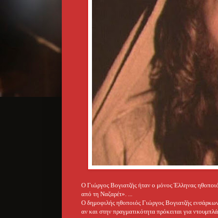
Ο Γιώργος Βογιατζής ήταν ο μόνος Έλληνας ηθοποιό
από τη Ναζαρέτ». ...
Ο δημοφιλής ηθοποιός Γιώργος Βογιατζής ενσάρκωνε 
αν και στην πραγματικότητα πρόκειται για ντουμπλάζ