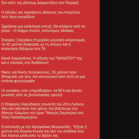
Στο σπίτι της Δέσπως Διαμαντίδου στο Πειραιά
Ο άδοξος και παράξενος θάνατος του Αισχύλου
που λίγοι γνωρίζουν
Σφράγισε μια ολόκληρη εποχή: Θα κλάψετε από τα
γέλια – Ο Χάρρυ Κλυνν, αστυνόμος Μπέκας
Σταύρος Ξαρχάκος:Η μεγάλη μουσική κληρονομιά,
τα 40 χρόνια διαφοράς με τη σύζυγο και η
απόκτηση διδύμων στα 78
Νανά Καραγιάννη: Η είδηση του "ΘΑΝΑΤΟΥ" της
και ο πανικός στο διαδίκτυο!
Νίκος και Άλκης Κούρκουλος, 20 χρόνια πριν:
Μπαμπάς και γιος πιο γοητευτικοί από ποτέ σε μια
σπάνια φωτογραφία
Οι γυναίκες που «σημάδεψαν» τα 80's και έγιναν
γνωστές από τις βιντεοταινίες (φωτό)
Ο Στέφανος Καρυδάκης συναντά την Ζέτα Λιάλιου.
Μια νέα ηθοποιό που φέτος την βλέπουμε στο
Θέατρο Αλκμήνη στο έργο "Μαυρη Σαμπούκα του
Τόλη Παπαδημητρίου
Συνέντευξη με την Φραγκίσκα Μεγαλούδη: ΄Έζησε 2
χρόνια στη Βόρεια Κορέα και λέει την αλήθεια που
δεν λέγεται μέσα απο το βιβλίο της