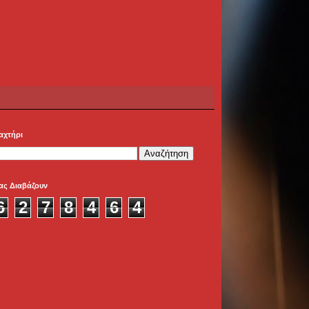
αχτήρι
ας Διαβάζουν
6
2
7
8
4
6
4