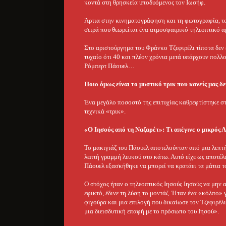
κοντά στη θρησκεία υποδυόμενος τον Ιωσήφ.
Άρτια στην κινηματογράφηση και τη φωτογραφία, το 
σειρά που θεωρείται ένα ατμοσφαιρικό τηλεοπτικό α
Στο αριστούργημα του Φράνκο Τζεφιρέλι τίποτα δεν ε
τυχαίο ότι 40 και πλέον χρόνια μετά υπάρχουν πολλ
Ρόμπερτ Πάουελ…
Ποιο όμως είναι το μυστικό τρικ που κανείς μας δ
Ένα μεγάλο ποσοστό της επιτυχίας καθρεφτίστηκε σ
τεχνικά «τρικ».
«Ο Ιησούς από τη Ναζαρέτ»: Τι απέγινε ο μικρός 
Το μακιγιάζ του Πάουελ αποτελούνταν από μια λεπτή
λεπτή γραμμή λευκού στο κάτω. Αυτό είχε ως αποτέλ
Πάουελ εξασκήθηκε να μπορεί να κρατάει τα μάτια τ
Ο στόχος ήταν ο τηλεοπτικός Ιησούς Ιησούς να μην α
εφικτό, έδινε τη λύση το μοντάζ. Ήταν ένα «κόλπο»
φιγούρα και μια επιλογή που δικαίωσε τον Τζεφιρέλ
μια διεισδυτική επαφή με το πρόσωπο του Ιησού».