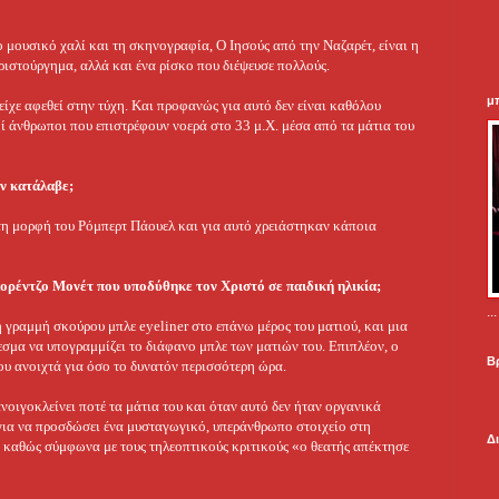
μουσικό χαλί και τη σκηνογραφία, Ο Ιησούς από την Ναζαρέτ, είναι η
ριστούργημα, αλλά και ένα ρίσκο που διέψευσε πολλούς.
μ
ίχε αφεθεί στην τύχη. Και προφανώς για αυτό δεν είναι καθόλου
οί άνθρωποι που επιστρέφουν νοερά στο 33 μ.Χ. μέσα από τα μάτια του
εν κατάλαβε;
τη μορφή του Ρόμπερτ Πάουελ και για αυτό χρειάστηκαν κάποια
Λορέντζο Μονέτ που υποδύθηκε τον Χριστό σε παιδική ηλικία;
.
 γραμμή σκούρου μπλε eyeliner στο επάνω μέρος του ματιού, και μια
εσμα να υπογραμμίζει το διάφανο μπλε των ματιών του. Επιπλέον, ο
Β
ου ανοιχτά για όσο το δυνατόν περισσότερη ώρα.
νοιγοκλείνει ποτέ τα μάτια του και όταν αυτό δεν ήταν οργανικά
 για να προσδώσει ένα μυσταγωγικό, υπεράνθρωπο στοιχείο στη
Δ
ι καθώς σύμφωνα με τους τηλεοπτικούς κριτικούς «ο θεατής απέκτησε