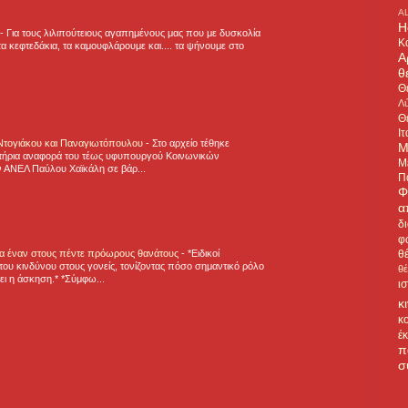
A
H
-
Για τους λιλιπούτειους αγαπημένους μας που με δυσκολία
Κ
α κεφτεδάκια, τα καμουφλάρουμε και.... τα ψήνουμε στο
Α
θ
Θ
Λύ
Θ
Ιτ
 Ντογιάκου και Παναγιωτόπουλου
-
Στο αρχείο τέθηκε
Μ
τήρια αναφορά του τέως υφυπουργού Κοινωνικών
Μ
 ΑΝΕΛ Παύλου Χαϊκάλη σε βάρ...
Π
Φ
α
δ
φ
θ
για έναν στους πέντε πρόωρους θανάτους
-
*Ειδικοί
ου κινδύνου στους γονείς, τονίζοντας πόσο σημαντικό ρόλο
θ
ζει η άσκηση.* *Σύμφω...
ι
κ
κ
έ
π
σ