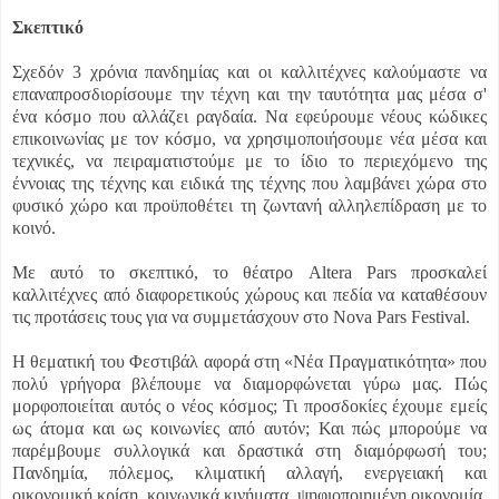
Σκεπτικό
Σχεδόν 3 χρόνια πανδημίας και οι καλλιτέχνες καλούμαστε να
επαναπροσδιορίσουμε την τέχνη και την ταυτότητα μας μέσα σ'
ένα κόσμο που αλλάζει ραγδαία. Να εφεύρουμε νέους κώδικες
επικοινωνίας με τον κόσμο, να χρησιμοποιήσουμε νέα μέσα και
τεχνικές, να πειραματιστούμε με το ίδιο το περιεχόμενο της
έννοιας της τέχνης και ειδικά της τέχνης που λαμβάνει χώρα στο
φυσικό χώρο και προϋποθέτει τη ζωντανή αλληλεπίδραση με το
κοινό.
Με αυτό το σκεπτικό, το θέατρο Altera Pars προσκαλεί
καλλιτέχνες από διαφορετικούς χώρους και πεδία να καταθέσουν
τις προτάσεις τους για να συμμετάσχουν στο Νova Pars Festival.
Η θεματική του Φεστιβάλ αφορά στη «Νέα Πραγματικότητα» που
πολύ γρήγορα βλέπουμε να διαμορφώνεται γύρω μας. Πώς
μορφοποιείται αυτός ο νέος κόσμος; Τι προσδοκίες έχουμε εμείς
ως άτομα και ως κοινωνίες από αυτόν; Και πώς μπορούμε να
παρέμβουμε συλλογικά και δραστικά στη διαμόρφωσή του;
Πανδημία, πόλεμος, κλιματική αλλαγή, ενεργειακή και
οικονομική κρίση, κοινωνικά κινήματα, ψηφιοποιημένη οικονομία,