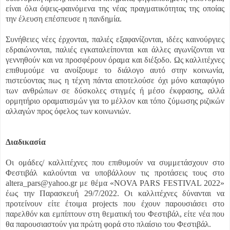
είναι όλα όψεις-φαινόμενα της νέας πραγματικότητας της οποίας
την έλευση επέσπευσε η πανδημία.
Συνήθειες νέες έρχονται, παλιές εξαφανίζονται, ιδέες καινούργιες
εδραιώνονται, παλιές εγκαταλείπονται και άλλες αγωνίζονται να
γεννηθούν και να προσφέρουν όραμα και διέξοδο. Ως καλλιτέχνες
επιθυμούμε να ανοίξουμε το διάλογο αυτό στην κοινωνία,
πιστεύοντας πως η τέχνη πάντα αποτελούσε όχι μόνο καταφύγιο
των ανθρώπων σε δύσκολες στιγμές ή μέσο έκφρασης, αλλά
ορμητήριο οραματισμών για το μέλλον και τόπο ζύμωσης ριζικών
αλλαγών προς όφελος των κοινωνιών.
Διαδικασία
Οι ομάδες/ καλλιτέχνες που επιθυμούν να συμμετάσχουν στο
Φεστιβάλ καλούνται να υποβάλλουν τις προτάσεις τους στο
altera_pars@yahoo.gr με θέμα «ΝOVA PARS FESTIVAL 2022»
έως την Παρασκευή 29/7/2022. Οι καλλιτέχνες δύνανται να
προτείνουν είτε έτοιμα projects που έχουν παρουσιάσει στο
παρελθόν και εμπίπτουν στη θεματική του Φεστιβάλ, είτε νέα που
θα παρουσιαστούν για πρώτη φορά στο πλαίσιο του Φεστιβάλ.