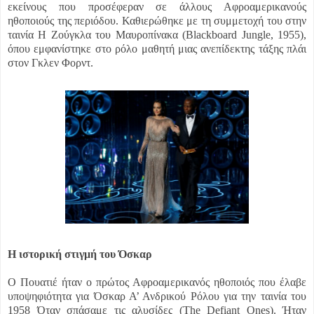
εκείνους που προσέφεραν σε άλλους Αφροαμερικανούς
ηθοποιούς της περιόδου. Καθιερώθηκε με τη συμμετοχή του στην
ταινία Η Ζούγκλα του Μαυροπίνακα (Blackboard Jungle, 1955),
όπου εμφανίστηκε στο ρόλο μαθητή μιας ανεπίδεκτης τάξης πλάι
στον Γκλεν Φορντ.
Η ιστορική στιγμή του Όσκαρ
Ο Πουατιέ ήταν ο πρώτος Αφροαμερικανός ηθοποιός που έλαβε
υποψηφιότητα για Όσκαρ Α’ Ανδρικού Ρόλου για την ταινία του
1958 Όταν σπάσαμε τις αλυσίδες (The Defiant Ones). Ήταν