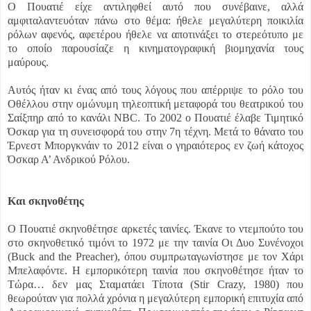
Ο Πουατιέ είχε αντιληφθεί αυτό που συνέβαινε, αλλά
αμφιταλαντευόταν πάνω στο θέμα: ήθελε μεγαλύτερη ποικιλία
ρόλων αφενός, αφετέρου ήθελε να αποτινάξει το στερεότυπο με
το οποίο παρουσίαζε η κινηματογραφική βιομηχανία τους
μαύρους.
Αυτός ήταν κι ένας από τους λόγους που απέρριψε το ρόλο του
Οθέλλου στην ομώνυμη τηλεοπτική μεταφορά του θεατρικού του
Σαίξπηρ από το κανάλι NBC. To 2002 ο Πουατιέ έλαβε Τιμητικό
Όσκαρ για τη συνεισφορά του στην 7η τέχνη. Μετά το θάνατο του
Έρνεστ Μποργκνάιν το 2012 είναι ο γηραιότερος εν ζωή κάτοχος
Όσκαρ Α’ Ανδρικού Ρόλου.
Και σκηνοθέτης
Ο Πουατιέ σκηνοθέτησε αρκετές ταινίες. Έκανε το ντεμπούτο του
στο σκηνοθετικό τιμόνι το 1972 με την ταινία Οι Δυο Συνένοχοι
(Buck and the Preacher), όπου συμπρωταγωνίστησε με τον Χάρι
Μπελαφόντε. Η εμπορικότερη ταινία που σκηνοθέτησε ήταν το
Τώρα… δεν μας Σταματάει Τίποτα (Stir Crazy, 1980) που
θεωρούταν για πολλά χρόνια η μεγαλύτερη εμπορική επιτυχία από