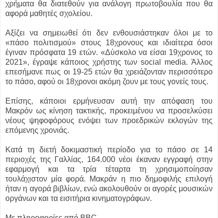
χρήματα θα διατεθούν για ανάλογη πρωτοβουλία που θα
αφορά μαθητές σχολείου.
Αξίζει να σημειωθεί ότι δεν ενθουσιάστηκαν όλοι με το
«πάσο πολιτισμού» στους 18χρονους και ιδιαίτερα όσοι
έγιναν πρόσφατα 19 ετών. «Δύσκολο να είσαι 19χρονος το
2021», έγραψε κάποιος χρήστης των social media. Άλλος
επεσήμανε πως οι 19-25 ετών θα χρειάζονταν περισσότερο
το πάσο, αφού οι 18χρονοι ακόμη ζουν με τους γονείς τους.
Επίσης, κάποιοι ερμήνευσαν αυτή την απόφαση του
Μακρόν ως κίνηση τακτικής, προκειμένου να προσελκύσει
νέους ψηφοφόρους ενόψει των προεδρικών εκλογών της
επόμενης χρονιάς.
Κατά τη διετή δοκιμαστική περίοδο για το πάσο σε 14
περιοχές της Γαλλίας, 164.000 νέοι έκαναν εγγραφή στην
εφαρμογή και τα τρία τέταρτα τη χρησιμοποίησαν
τουλάχιστον μία φορά. Μακράν η πιο δημοφιλής επιλογή
ήταν η αγορά βιβλίων, ενώ ακολουθούν οι αγορές μουσικών
οργάνων και τα εισιτήρια κινηματογράφων.
Με πληροφορίες από BBC