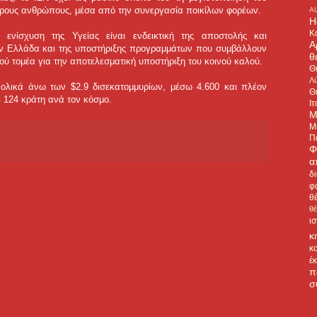
ρους ανθρώπους, μέσα από την συνεργασία ποικίλων φορέων.
A
H
Κ
ενίσχυση της Υγείας είναι ενδεικτική της αποστολής και
Α
ην Ελλάδα και της υποστήριξης προγραμμάτων που συμβάλλουν
θ
κού τομέα για την αποτελεσματική υποστήριξη του κοινού καλού.
Θ
Λύ
υνολικά άνω των $2.9 δισεκατομμυρίων, μέσω 4.600 και πλέον
Θ
 124 κράτη ανά τον κόσμο.
Ιτ
Μ
Μ
Π
Φ
α
δ
φ
θ
θ
ι
κ
κ
έ
π
σ