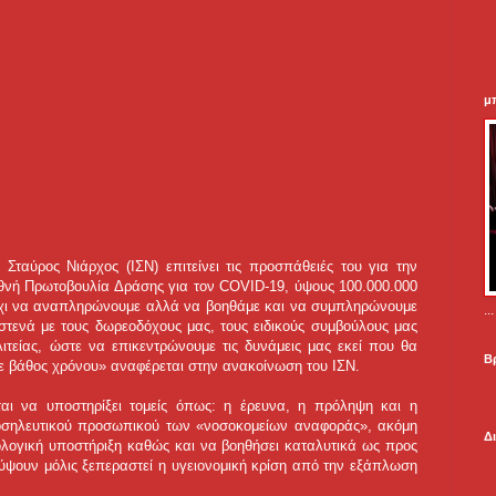
μ
ταύρος Νιάρχος (ΙΣΝ) επιτείνει τις προσπάθειές του για την
ιεθνή Πρωτοβουλία Δράσης για τον COVID-19, ύψους 100.000.000
 όχι να αναπληρώνουμε αλλά να βοηθάμε και να συμπληρώνουμε
.
 στενά με τους δωρεοδόχους μας, τους ειδικούς συμβούλους μας
λιτείας, ώστε να επικεντρώνουμε τις δυνάμεις μας εκεί που θα
Β
σε βάθος χρόνου» αναφέρεται στην ανακοίνωση του ΙΣΝ.
ται να υποστηρίξει τομείς όπως: η έρευνα, η πρόληψη και η
ι νοσηλευτικού προσωπικού των «νοσοκομείων αναφοράς», ακόμη
Δ
λογική υποστήριξη καθώς και να βοηθήσει καταλυτικά ως προς
κύψουν μόλις ξεπεραστεί η υγειονομική κρίση από την εξάπλωση