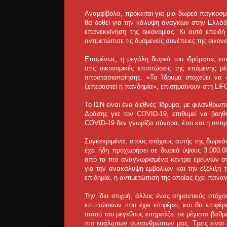
Αναμφίβολα, πρόκειται για μια δωρεά παγκοσμ
θα δοθεί για την κάλυψη αναγκών στην Ελλάδα
επανεκκίνηση της οικονομίας. Κι αυτό επειδ
αντιμετώπισε τις δυσμενείς συνέπειες της οικονο
Επομένως, η μεγάλη δωρεά του ιδρύματος επι
στις οικονομικές επιπτώσεις της επόμενης 
αποστασιοποίησης. «Το Ίδρυμα στοχεύει να
ξεπεραστεί η πανδημία», επισημαίνουν στη LiF
Το ΙΣΝ είναι ένα διεθνές Ίδρυμα, με φιλανθρω
Δράσης για τον COVID-19, επιθυμεί να βοη
COVID-19 δεν γνωρίζει σύνορα, έτσι και η αντιμ
Συγκεκριμένα, στους στόχους αυτής της δωρεάς 
έχει ήδη προχωρήσει σε δωρεά ύψους 3.000.00
από τα πιο αναγνωρισμένα κέντρα ερευνών στο
για την ανακάλυψη εμβολίων και την εξέλιξη 
επιδημία, η αντιμετώπιση της οποίας έχει παν
Την ίδια στιγμή, άλλος ένας σημαντικός στόχο
επιπτώσεων που έχει επιφέρει, και θα επιφέρ
αυτού του μεγέθους επηρεάζει σε μέγιστο βαθμό
πιο ευάλωτων συνανθρώπων μας. Τρεις είναι 