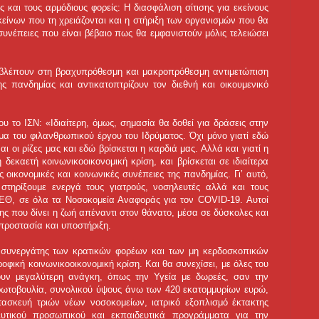
και τους αρμόδιους φορείς: Η διασφάλιση σίτισης για εκείνους
είνων που τη χρειάζονται και η στήριξη των οργανισμών που θα
 συνέπειες που είναι βέβαιο πως θα εμφανιστούν μόλις τελειώσει
σβλέπουν στη βραχυπρόθεσμη και μακροπρόθεσμη αντιμετώπιση
ης πανδημίας και αντικατοπτρίζουν τον διεθνή και οικουμενικό
υ το ΙΣΝ: «Ιδιαίτερη, όμως, σημασία θα δοθεί για δράσεις στην
μα του φιλανθρωπικού έργου του Ιδρύματος. Όχι μόνο γιατί εδώ
ι οι ρίζες μας και εδώ βρίσκεται η καρδιά μας. Αλλά και γιατί η
δεκαετή κοινωνικοοικονομική κρίση, και βρίσκεται σε ιδιαίτερα
 οικονομικές και κοινωνικές συνέπειες της πανδημίας. Γι’ αυτό,
στηρίξουμε ενεργά τους γιατρούς, νοσηλευτές αλλά και τους
Θ, σε όλα τα Νοσοκομεία Αναφοράς για τον COVID-19. Αυτοί
χης που δίνει η ζωή απέναντι στον θάνατο, μέσα σε δύσκολες και
 προστασία και υποστήριξη.
ς συνεργάτης των κρατικών φορέων και των μη κερδοσκοπικών
φική κοινωνικοοικονομική κρίση. Kαι θα συνεχίσει, με όλες του
έχουν μεγαλύτερη ανάγκη, όπως την Υγεία με δωρεές, σαν την
ρωτοβουλία, συνολικού ύψους άνω των 420 εκατομμυρίων ευρώ,
ατασκευή τριών νέων νοσοκομείων, ιατρικό εξοπλισμό έκτακτης
υτικού προσωπικού και εκπαιδευτικά προγράμματα για την