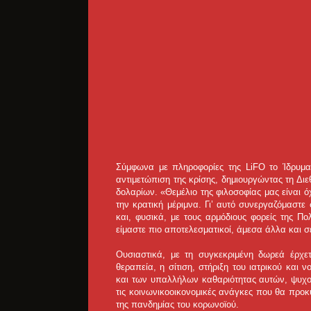
Σύμφωνα με πληροφορίες της LiFO το Ίδρυμα Σ
αντιμετώπιση της κρίσης, δημιουργώντας τη Δ
δολαρίων. «Θεμέλιο της φιλοσοφίας μας είναι
την κρατική μέριμνα. Γι’ αυτό συνεργαζόμαστε
και, φυσικά, με τους αρμόδιους φορείς της Πο
είμαστε πιο αποτελεσματικοί, άμεσα άλλα και 
Ουσιαστικά, με τη συγκεκριμένη δωρεά έρχε
θεραπεία, η σίτιση, στήριξη του ιατρικού κα
και των υπαλλήλων καθαριότητας αυτών, ψυχο
τις κοινωνικοοικονομικές ανάγκες που θα προ
της πανδημίας του κορωνοϊού.