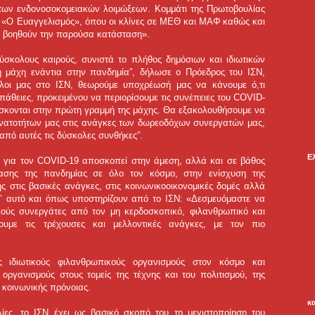
 των ενδονοσοκομειακών λοιμώξεων. Κομμάτι της Πρωτοβουλίας
ίο «Ο Ευαγγελισμός», όπου οι κλίνες σε ΜΕΘ και ΜΑΦ καθώς και
, βοηθούν την παρούσα κατάσταση».
ύσκολους καιρούς, συνιστά το πλήθος δημόσιων και ιδιωτικών
η μάχη ενάντια στην πανδημία”, δήλωσε ο Πρόεδρος του ΙΣΝ,
λοι μας στο ΙΣΝ, θεωρούμε υποχρέωσή μας να κάνουμε ό,τι
πάθειες, προκειμένου να περιορίσουμε τις συνέπειες του COVID-
ρίσκονται στην πρώτη γραμμή της μάχης. Θα εξακολουθήσουμε να
υνατοτήτων μας στις ανάγκες των δωρεοδόχων συνεργατών μας,
από αυτές τις δύσκολες συνθήκες”.
Ε
 για τον COVID-19 αποσκοπεί στην άμεση, αλλά και σε βάθος
ασης της πανδημίας σε όλο τον κόσμο, στην ενίσχυση της
ς στις βασικές ανάγκες, στις κοινωνικοοικονομικές δομές αλλά
’ αυτό και όπως υποστηρίζουν από το ΙΣΝ: «Δεσμευόμαστε να
κούς συνεργάτες από τον μη κερδοσκοπικό, φιλανθρωπικό και
σουμε τις τρέχουσες και μελλοντικές ανάγκες, με τον πιο
 ιδιωτικούς φιλανθρωπικούς οργανισμούς στον κόσμο και
ργανισμούς στους τομείς της τέχνης και του πολιτισμού, της
ς κοινωνικής πρόνοιας.
κ
ίες, το ΙΣΝ έχει ως βασικό σκοπό του τη μεγιστοποίηση του