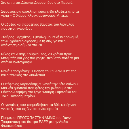
Στο σπίτι της Δέσπως Διαμαντίδου στο Πειραιά
Σφράγισε μια ολόκληρη εποχή: Θα κλάψετε από τα
γέλια – Ο Χάρρυ Κλυνν, αστυνόμος Μπέκας
Ο άδοξος και παράξενος θάνατος του Αισχύλου
που λίγοι γνωρίζουν
Σταύρος Ξαρχάκος:Η μεγάλη μουσική κληρονομιά,
τα 40 χρόνια διαφοράς με τη σύζυγο και η
απόκτηση διδύμων στα 78
Νίκος και Άλκης Κούρκουλος, 20 χρόνια πριν:
Μπαμπάς και γιος πιο γοητευτικοί από ποτέ σε μια
σπάνια φωτογραφία
Νανά Καραγιάννη: Η είδηση του "ΘΑΝΑΤΟΥ" της
και ο πανικός στο διαδίκτυο!
Ο Στέφανος Καρυδάκης συναντά την Ζέτα Λιάλιου.
Μια νέα ηθοποιό που φέτος την βλέπουμε στο
Θέατρο Αλκμήνη στο έργο "Μαυρη Σαμπούκα του
Τόλη Παπαδημητρίου
Οι γυναίκες που «σημάδεψαν» τα 80's και έγιναν
γνωστές από τις βιντεοταινίες (φωτό)
Πρεμιέρα: ΠΡΟΣΩΠΑ ΣΤΗΝ ΑΜΜΟ του Γιάννη
Τσαμαντάκη στο θέατρο ΕΛΕΡ με την Λυδία
Φωτοπούλου