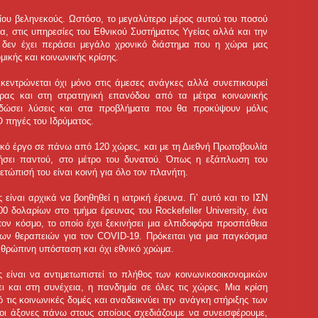
ίου βεληνεκούς. Ωστόσο, το μεγαλύτερο μέρος αυτού του ποσού
, στις υπηρεσίες του Εθνικού Συστήματος Υγείας αλλά και την
ή δεν έχει περάσει μεγάλο χρονικό διάστημα που η χώρα μας
μικής και κοινωνικής κρίσης.
κεντρώνεται όχι μόνο στις άμεσες ανάγκες αλλά συνεπικουρεί
μέρας και στη στρατηγική επανόδου από τα μέτρα κοινωνικής
 δώσει λύσεις και στα προβλήματα που θα προκύψουν μόλις
O πηγές του Ιδρύματος.
πικό έργο σε πάνω από 120 χώρες, και με τη Διεθνή Πρωτοβουλία
θήσει παντού, στο μέτρο του δυνατού. Όπως η εξάπλωση του
ετώπισή του είναι κοινή για όλο τον πλανήτη.
είναι αρχικά να βοηθηθεί η ιατρική έρευνα. Γι’ αυτό και το ΙΣΝ
0 δολαρίων στο τμήμα έρευνας του Rockefeller University, ένα
ν κόσμο, το οποίο έχει ξεκινήσει μια ελπιδοφόρα προσπάθεια
των θεραπειών για τον COVID-19. Πρόκειται για μια παγκόσμια
ανθρώπινη υπόσταση και όχι εθνικό χρώμα.
ς είναι να αντιμετωπιστεί το πλήθος των κοινωνικοοικονομικών
ει και στη συνέχεια, η πανδημία σε όλες τις χώρες. Μια κρίση
 τις κοινωνικές δομές και αναδεικνύει την ανάγκη στήριξης των
οι άξονες πάνω στους οποίους σχεδιάζουμε να συνεισφέρουμε,