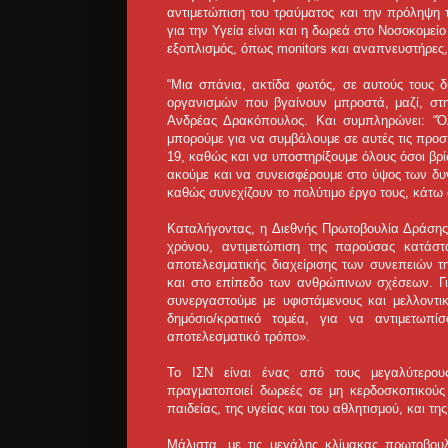
αντιμετώπιση του τραύματος και την πρόληψη
για την Υγεία είναι και η δωρεά στο Νοσοκομε
εξοπλισμός, όπως monitors και αναπνευστήρες
“Μια σπάνια, ακτίδα φωτός, σε αυτούς τους δ
οργανισμών που βγαίνουν μπροστά, μαζί, στ
Ανδρέας Δρακόπουλος. Και συμπληρώνει: “Ό
μπορούμε για να συμβάλουμε σε αυτές τις προσ
19, καθώς και να υποστηρίξουμε όλους όσοι β
ακούμε και να συνεισφέρουμε στο ύψος των δ
καθώς συνεχίζουν το πολύτιμο έργο τους, κάτω 
Καταλήγοντας, η Διεθνής Πρωτοβουλία Δράσης
χρόνου, αντιμετώπιση της παρούσας κατάστ
αποτελεσματικής διαχείρισης των συνεπειών τη
και στο επίπεδο των ανθρώπινων σχέσεων. Γι
συνεργαστούμε με υφιστάμενους και μελλοντι
δημόσιο/κρατικό τομέα, για να αντιμετωπί
αποτελεσματικό τρόπο».
Το ΙΣΝ είναι ένας από τους μεγαλύτερους
πραγματοποιεί δωρεές σε μη κερδοσκοπικούς ο
παιδείας, της υγείας και του αθλητισμού, και τη
Μάλιστα, με τις μεγάλης κλίμακας πρωτοβουλ