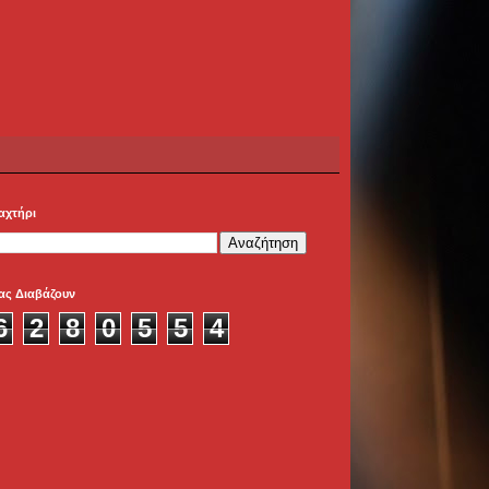
αχτήρι
ας Διαβάζουν
6
2
8
0
5
5
4