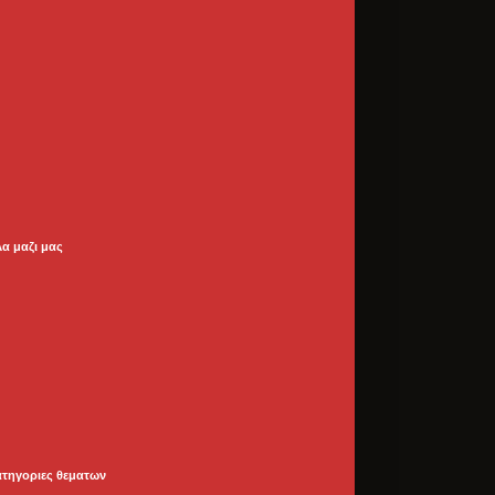
λα μαζι μας
ατηγοριες θεματων