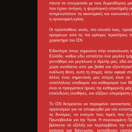
πάντα σε συνεργασία με τους δωρεοδόχους μας 
που έχουν ανάγκη, η ψυχολογική υποστήριξη εκ
αντιμετωπίσουν τις οικονομικές και κοινωνικές
η υγειονομική κρίση.
Οι προσπάθειες αυτές, στο σύνολό τους, προ
ορισμένων από τις πιο κρίσιμες προκλήσεις τ
χαρακτήρα του ΙΣΝ.
Ειδικότερα όπως σημειώνει στην ανακοίνωση το
Ελλάδα, καθώς εδώ εστιάζεται ένα μεγάλο τμή
γεννήθηκε και μεγάλωσε ο ιδρυτής μας, εδώ είνα
χώρα αναδύεται από μια βαθιά και εξαντλητική 
ευάλωτη θέση, αυτή τη στιγμή, όσον αφορά στις
άλλος ένας σημαντικός μας στόχος είναι να 
υπαλλήλους υποδομών και καθαρισμού των ΜΕ
είναι οι πραγματικοί ήρωες της καθημερινής μά
επικίνδυνες συνθήκες, και αξίζουν απεριόριστη
Το ΙΣΝ δεσμεύεται να παραμείνει ουσιαστικό
οργανισμών για να αποφευχθεί μια νέα καταστρο
τις δυνάμεις, να ενισχύει τους τομείς που 
Πρωτοβουλία για την Υγεία. Η συγκεκριμένη Π
βρίσκεται σε εξέλιξη και περιλαμβάνει την κ
ανάγκης και διάγνωσης, εκπαίδευση νοσηλε