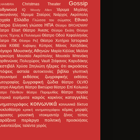
Gossip
Christmas Theater
LHAMBRA
ollywood
Ίδρυμα Μιχάλης
IQ
Woody Allen
ακογιάννης
Ίδρυμα Σταύρος Νιάρχος
Ακρόπολη
ρχαία Ελλάδα
Εθνικό
Γλώσσα του σώματος
έατρο
ΗΠΑ
Ελληνική γλώσσα
Θέατρο BROADWAY
έατρο Eliart
Θέατρο Άνεσις
Θέατρο Εκάτη
Θέατρο
Θέατρο Οδού Κεφαλληνίας
χνος Τέχνης & Πολιτισμού
Ιστορικά
έατρο ΠΚ
Θέατρο Χυτήριο
Θέατρο Ρεξ
αλία
ΚΘΒΕ
Κύπρος
Μάνος Χατζιδάκις
Καβάφης
έγαρο Μουσικής Αθηνών
Μαρία Κάλλας
Μελίνα
ερκούρη
Μουσείο Ακρόπολης
Μουσείο Μπενάκη
αρθενώνας
Πολυχώρος Vault
Στέφανος Καρυδάκης
εστιβάλ
ήξερες ότι
ακροάσεις
Χρύσα Σπηλιώτη
πόψεις
αστεία
βιβλία
αυτοκτονίες
γλυπτική
εκθέσεις ζωγραφικής
ιαγωνισμοί
εκθέσεις
ζωγραφική
ζώδια
ωτογραφίας
θέατρο OLVIO
έατρο Αλκμήνη
θέατρο Βικτώρια
θέατρο Επί Κολωνώ
θέατρο πορεία
έατρο Πάνθεον
θέατρο Παραμυθίας
καιρός
καταγγελίες
στορικά ευρήματα
καρκίνος
κοινωνικά
ινηματογράφος
κοινωνικά δίκτυα
ουκλοθέατρο
κόμικς
μορφές
κριτική κινηματογράφου
μουσική
κφρασης
ντοκιμαντέρ
ξένος τύπος
αράξενα
περίεργα
πολιτική
προσκλήσεις
υνεντεύξεις
ταλέντα
χορός