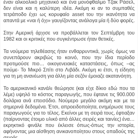
έναν αλκοολικό μηχανικό και ένα μονόφθαλμο Τζακ Ράσελ,
δεν είναι και η καλύτερη ιδέα. Ακόμη κι αν το συμπαθές
τετράποδο έχει ως κορυφαίο asset του την ικανότητα να
απαντά με «ναι ή όχι» γαυγίζοντας ανάλογα μία ή δύο φορές.
Στην Αμερική άρχισε να προβάλλεται τον Σεπτέμβρη του
1982 και οι κριτικές που συγκέντρωσε ήταν θετικές.
Τα νούμερα τηλεθέασης ήταν ενθαρρυντικά, χωρίς όμως να
συνεπάρουν ακριβώς το κοινό, που την ίδια περίοδο
προτιμούσε πιο… οικογενειακές καταστάσεις, όπως –ας
πούμε- Το Μικρό Σπίτι στο Λιβάδι. Ακόμη κι έτσι, η είδηση
για τη μη ανανέωση για άλλη μία σεζόν έμοιαζε ακατανόητη.
Το αμερικανικό κανάλι θεώρησε (και είχε δίκιο εδώ που τα
λέμε) υψηλό το κόστος παραγωγής, που έφτανε τις 900.000
δολάρια ανά επεισόδιο. Νούμερο μεγάλο ακόμη και με τα
σημερινά δεδομένα. Έτσι, απροειδοποίητα, ενημέρωσε τους
παραγωγούς για το τέλος. Εκείνοι με τη σειρά τους, έφτιαξαν
(παίρνοντας έτοιμο υλικό από άλλες σειρές και ταινίες) ένα…
εκρηκτικό φινάλε που έκλεισε όπως-όπως την ιστορία,
αφήνοντας μια αίσθηση ανικανοποίητου στους οπαδούς της
σειράς.