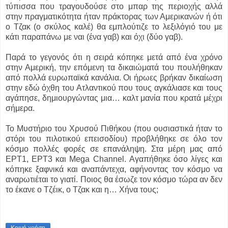
τύπισσα που τραγουδούσε στο μπαρ της περιοχής αλλά
στην πραγματικότητα ήταν πράκτορας των Αμερικανών ή ότι
ο Τζακ (ο σκύλος καλέ) θα εμπλούτιζε το λεξιλόγιό του με
κάτι παραπάνω με ναι (ένα γαβ) και όχι (δύο γαβ).
Παρά το γεγονός ότι η σειρά κόπηκε μετά από ένα χρόνο
στην Αμερική, την επόμενη τα δικαιώματά του πουλήθηκαν
από πολλά ευρωπαϊκά κανάλια. Οι ήρωες βρήκαν δικαίωση
στην εδώ όχθη του Ατλαντικού που τους αγκάλιασε και τους
αγάπησε, δημιουργώντας μια… καλτ μανία που κρατά μέχρι
σήμερα.
Το Μυστήριο του Χρυσού Πιθήκου (που ουσιαστικά ήταν το
στόρι του πιλοτικού επεισοδίου) προβλήθηκε σε όλο τον
κόσμο πολλές φορές σε επανάληψη. Στα μέρη μας από
ΕΡΤ1, ΕΡΤ3 και Mega Channel. Αγαπήθηκε όσο λίγες και
κόπηκε ξαφνικά και αναπάντεχα, αφήνοντας τον κόσμο να
αναρωτιέται το γιατί. Ποιος θα έσωζε τον κόσμο τώρα αν δεν
το έκανε ο Τζέικ, ο Τζακ και η… Χήνα τους;
Κοινή χρήση