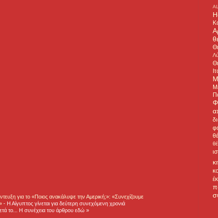
A
H
Κ
Α
θ
Θ
Λύ
Θ
Ιτ
Μ
Μ
Π
Φ
α
δ
φ
θ
θ
ι
κ
κ
έ
π
σ
τευξη για το «Ποιος ανακάλυψε την Αμερική;»: «Συνεχίζουμε
η»
-
Η Αίγυπτος γίνεται για δεύτερη συνεχόμενη χρονιά
τά το... Η συνέχεια του άρθρου εδώ »