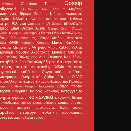
Gossip
Christmas Theater
LHAMBRA
ollywood
Ίδρυμα Μιχάλης
IQ
Woody Allen
ακογιάννης
Ίδρυμα Σταύρος Νιάρχος
Ακρόπολη
ρχαία Ελλάδα
Εθνικό
Γλώσσα του σώματος
έατρο
ΗΠΑ
Ελληνική γλώσσα
Θέατρο BROADWAY
έατρο Eliart
Θέατρο Άνεσις
Θέατρο Εκάτη
Θέατρο
Θέατρο Οδού Κεφαλληνίας
χνος Τέχνης & Πολιτισμού
Ιστορικά
έατρο ΠΚ
Θέατρο Χυτήριο
Θέατρο Ρεξ
αλία
ΚΘΒΕ
Κύπρος
Μάνος Χατζιδάκις
Καβάφης
έγαρο Μουσικής Αθηνών
Μαρία Κάλλας
Μελίνα
ερκούρη
Μουσείο Ακρόπολης
Μουσείο Μπενάκη
αρθενώνας
Πολυχώρος Vault
Στέφανος Καρυδάκης
εστιβάλ
ήξερες ότι
ακροάσεις
Χρύσα Σπηλιώτη
πόψεις
αστεία
βιβλία
αυτοκτονίες
γλυπτική
εκθέσεις ζωγραφικής
ιαγωνισμοί
εκθέσεις
ζωγραφική
ζώδια
ωτογραφίας
θέατρο OLVIO
έατρο Αλκμήνη
θέατρο Βικτώρια
θέατρο Επί Κολωνώ
θέατρο πορεία
έατρο Πάνθεον
θέατρο Παραμυθίας
καιρός
καταγγελίες
στορικά ευρήματα
καρκίνος
κοινωνικά
ινηματογράφος
κοινωνικά δίκτυα
ουκλοθέατρο
κόμικς
μορφές
κριτική κινηματογράφου
μουσική
κφρασης
ντοκιμαντέρ
ξένος τύπος
αράξενα
περίεργα
πολιτική
προσκλήσεις
υνεντεύξεις
ταλέντα
χορός