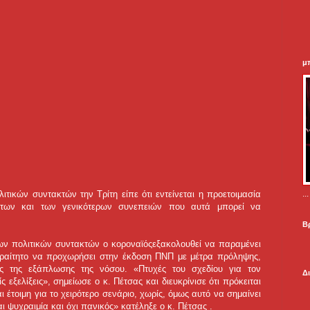
μ
.
τικών συντακτών την Τρίτη είπε ότι εντείνεται η προετοιμασία
άτων και των γενικότερων συνεπειών που αυτά μπορεί να
Β
ων πολιτικών συντακτών ο κοροναϊόςεξακολουθεί να παραμένει
αραίτητο να προχωρήσει στην έκδοση ΠΝΠ με μέτρα πρόληψης,
ς της εξάπλωσης της νόσου. «Πτυχές του σχεδίου για τον
Δ
ς εξελίξεις», σημείωσε ο κ. Πέτσας και διευκρίνισε ότι πρόκειται
 έτοιμη για το χειρότερο σενάριο, χωρίς, όμως αυτό να σημαίνει
ι ψυχραιμία και όχι πανικός» κατέληξε ο κ. Πέτσας .