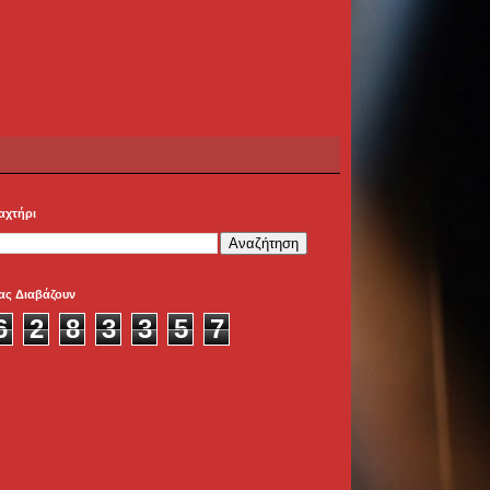
αχτήρι
ας Διαβάζουν
6
2
8
3
3
5
7