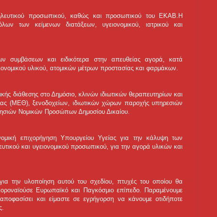
σηλευτικού προσωπικού, καθώς και προσωπικού του ΕΚΑΒ.Η
λων των κείμενων διατάξεων, υγειονομικού, ιατρικού και
ων συμβάσεων και ειδικότερα στην απευθείας αγορά, κατά
ιονομικού υλικού, ατομικών μέτρων προστασίας και φαρμάκων.
κής διάθεσης στο Δημόσιο, κλινών ιδιωτικών θεραπευτηρίων και
ίας (ΜΕΘ), ξενοδοχείων, ιδιωτικών χώρων παροχής υπηρεσιών
κτησιών Νομικών Προσώπων Δημοσίου Δικαίου.
ομική επιχορήγηση Υπουργείου Υγείας για την κάλυψη των
υτικού και υγειονομικού προσωπικού, για την αγορά υλικών και
για την υλοποίηση αυτού του σχεδίου, πτυχές του οποίου θα
 κοροναϊούσε Ευρωπαϊκό και Παγκόσμιο επίπεδο. Παραμένουμε
 αποφασίσει και είμαστε σε εγρήγορση να κάνουμε οτιδήποτε
ς.