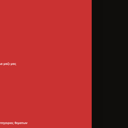
λα μαζι μας
ατηγοριες θεματων