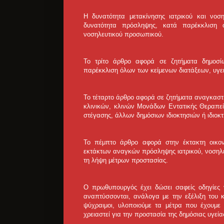
Η δυνατότητα μετακίνησης ιατρικού και νο
δυνατότητα πρόσληψης, κατά παρέκκλιση ό
νοσηλευτικού προσωπικού.
Το τρίτο άρθρο αφορά σε ζητήματα δημοσί
παρέκκλιση όλων των κείμενων διατάξεων, υγε
Το τέταρτο άρθρο αφορά σε ζητήματα αναγκαστι
κλινικών, κλινών Μονάδων Εντατικής Θεραπε
στέγασης, άλλων δημόσιων ιδιοκτησιών ή ιδιο
Το πέμπτο άρθρο αφορά στην έκτακτη οικον
εκτάκτων αναγκών πρόσληψης ιατρικού, νοσηλε
τη λήψη μέτρων προστασίας.
Ο πρωθυπουργός έχει δώσει σαφείς οδηγίες 
αναπτύσσονται, ανάλογα με την εξέλιξη του
ψύχραιμοι, υλοποιούμε τα μέτρα που έχουμε
χρειαστεί για την προστασία της δημόσιας υγεία