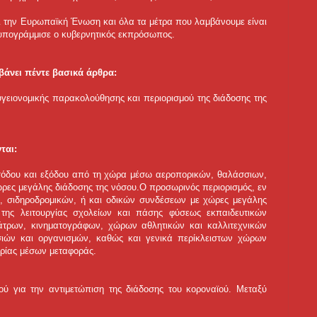
αι την Ευρωπαϊκή Ένωση και όλα τα μέτρα που λαμβάνουμε είναι
 υπογράμμισε ο κυβερνητικός εκπρόσωπος.
βάνει πέντε βασικά άρθρα:
ειονομικής παρακολούθησης και περιορισμού της διάδοσης της
ται:
σόδου και εξόδου από τη χώρα μέσω αεροπορικών, θαλάσσιων,
ώρες μεγάλης διάδοσης της νόσου.Ο προσωρινός περιορισμός, εν
, σιδηροδρομικών, ή και οδικών συνδέσεων με χώρες μεγάλης
της λειτουργίας σχολείων και πάσης φύσεως εκπαιδευτικών
εάτρων, κινηματογράφων, χώρων αθλητικών και καλλιτεχνικών
σιών και οργανισμών, καθώς και γενικά περίκλειστων χώρων
ορίας μέσων μεταφοράς.
ύ για την αντιμετώπιση της διάδοσης του κοροναϊού. Μεταξύ