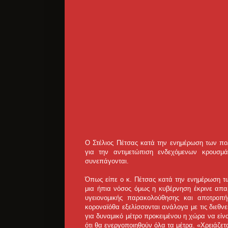
Ο Στέλιος Πέτσας κατά την ενημέρωση των πολι
για την αντιμετώπιση ενδεχόμενων κρουσμ
συνεπάγονται.
Όπως είπε ο κ. Πέτσας κατά την ενημέρωση τ
μια ήπια νόσος όμως η κυβέρνηση έκρινε απ
υγειονομικής παρακολούθησης και αποτροπή
κοροναϊόθα εξελίσσονται ανάλογα με τις διεθνεί
για δυναμικό μέτρο προκειμένου η χώρα να είναι
ότι θα ενεργοποιηθούν όλα τα μέτρα. «Χρειάζετα