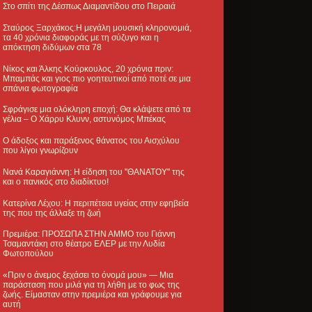
Στο σπίτι της Δέσπως Διαμαντίδου στο Πειραιά
Σταύρος Ξαρχάκος:Η μεγάλη μουσική κληρονομιά,
τα 40 χρόνια διαφοράς με τη σύζυγο και η
απόκτηση διδύμων στα 78
Νίκος και Άλκης Κούρκουλος, 20 χρόνια πριν:
Μπαμπάς και γιος πιο γοητευτικοί από ποτέ σε μια
σπάνια φωτογραφία
Σφράγισε μια ολόκληρη εποχή: Θα κλάψετε από τα
γέλια – Ο Χάρρυ Κλυνν, αστυνόμος Μπέκας
Ο άδοξος και παράξενος θάνατος του Αισχύλου
που λίγοι γνωρίζουν
Νανά Καραγιάννη: Η είδηση του "ΘΑΝΑΤΟΥ" της
και ο πανικός στο διαδίκτυο!
Κατερίνα Λέχου: Η περιπέτεια υγείας στην εφηβεία
της που της άλλαξε τη ζωή
Πρεμιέρα: ΠΡΟΣΩΠΑ ΣΤΗΝ ΑΜΜΟ του Γιάννη
Τσαμαντάκη στο θέατρο ΕΛΕΡ με την Λυδία
Φωτοπούλου
«Πριν ο άνεμος ξεχάσει το όνομά μου» — Μια
παράσταση που μιλά για τη λήθη με το φως της
ζωής. Είμασταν στην πρεμιέρα και γράφουμε για
αυτή