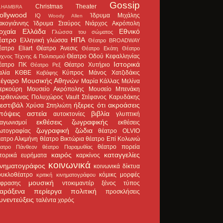
Gossip
Christmas Theater
LHAMBRA
ollywood
Ίδρυμα Μιχάλης
IQ
Woody Allen
ακογιάννης
Ίδρυμα Σταύρος Νιάρχος
Ακρόπολη
ρχαία Ελλάδα
Εθνικό
Γλώσσα του σώματος
έατρο
ΗΠΑ
Ελληνική γλώσσα
Θέατρο BROADWAY
έατρο Eliart
Θέατρο Άνεσις
Θέατρο Εκάτη
Θέατρο
Θέατρο Οδού Κεφαλληνίας
χνος Τέχνης & Πολιτισμού
Ιστορικά
έατρο ΠΚ
Θέατρο Χυτήριο
Θέατρο Ρεξ
αλία
ΚΘΒΕ
Κύπρος
Μάνος Χατζιδάκις
Καβάφης
έγαρο Μουσικής Αθηνών
Μαρία Κάλλας
Μελίνα
ερκούρη
Μουσείο Ακρόπολης
Μουσείο Μπενάκη
αρθενώνας
Πολυχώρος Vault
Στέφανος Καρυδάκης
εστιβάλ
ήξερες ότι
ακροάσεις
Χρύσα Σπηλιώτη
πόψεις
αστεία
βιβλία
αυτοκτονίες
γλυπτική
εκθέσεις ζωγραφικής
ιαγωνισμοί
εκθέσεις
ζωγραφική
ζώδια
ωτογραφίας
θέατρο OLVIO
έατρο Αλκμήνη
θέατρο Βικτώρια
θέατρο Επί Κολωνώ
θέατρο πορεία
έατρο Πάνθεον
θέατρο Παραμυθίας
καιρός
καταγγελίες
στορικά ευρήματα
καρκίνος
κοινωνικά
ινηματογράφος
κοινωνικά δίκτυα
ουκλοθέατρο
κόμικς
μορφές
κριτική κινηματογράφου
μουσική
κφρασης
ντοκιμαντέρ
ξένος τύπος
αράξενα
περίεργα
πολιτική
προσκλήσεις
υνεντεύξεις
ταλέντα
χορός