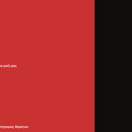
λα μαζι μας
ατηγοριες θεματων