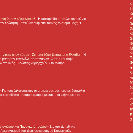
A
H
Κ
Α
νταγή θα την εξαφανίσετε!
-
H κυτταρίτιδα αποτελεί τον αιώνιο
την ερώτηση... “πού αποθηκεύει τοξίνες το σώμα μας”; Η
θ
Θ
Λύ
Θ
Ιτ
Μ
Μ
πνιστές στον κόσμο - Σε ποια θέση βρίσκεται η Ελλάδα;
-
Η
Π
ε βάση την κατανάλωση τσιγάρων. Όπως και στην
Φ
Ανατολικής Ευρώπης κυριαρχούν. Στο Μαυρο...
α
δ
φ
θ
θ
-
Για τους λιλιπούτειους αγαπημένους μας που με δυσκολία
ι
α κεφτεδάκια, τα καμουφλάρουμε και.... τα ψήνουμε στο
κ
κ
έ
π
σ
 Ντογιάκου και Παναγιωτόπουλου
-
Στο αρχείο τέθηκε
τήρια αναφορά του τέως υφυπουργού Κοινωνικών