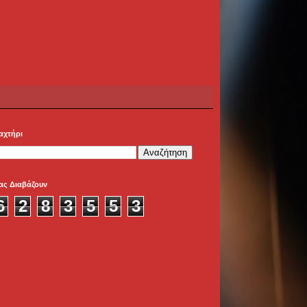
αχτήρι
ας Διαβάζουν
6
2
8
3
5
5
3