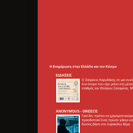
Η Ενημέρωση στην Ελλάδα και τoν Κόσμο
ΕΙΔΗΣΕΙΣ
Ο Στέφανος Καρυδάκης σε μια συνέν
ένα όνειρο που είχε μείνει στη μέσ
σταθμός του Θεάτρου Σαλαμίνας. Με
ANONYMOUS - GREECE
Γιατί δεν πρέπει να χρησιμοποιούμ
προειδοποιεί ένας πρώην χάκερ και
δώσεις βάση στο παρακάτω θέμα. .