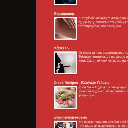
Μαρτυριάρης
Κυτταρίτιδα: Με αυτή τη σπιτική συ
εχθρό της γυναίκας! Όταν κάνουμε 
απάντηση είναι: στο λίπος. Και...
Φάσκελο
Οι χώρες με τους περισσότερους κα
Telegraph αποτύπωσε τον κόσμο μ
κατανάλωση αλκοόλ, οι χώρες της 
Greek Recipes - Ελλήνων Γεύσεις
Κεφτεδάκια λαχανικών στο φούρνο
τρώνε τα λαχανικά, αλλά αγαπούν τ
φούρνο για...
www.newsgreece.eu
Στο αρχείο η μήνυση Χαϊκάλη κατά
-σύμφωνα με πληροφορίες- η μηνυ