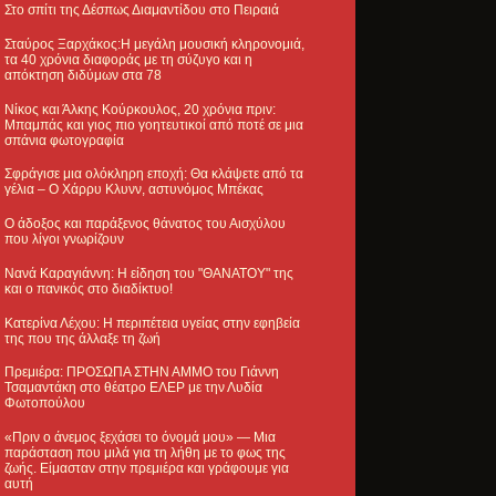
Στο σπίτι της Δέσπως Διαμαντίδου στο Πειραιά
Σταύρος Ξαρχάκος:Η μεγάλη μουσική κληρονομιά,
τα 40 χρόνια διαφοράς με τη σύζυγο και η
απόκτηση διδύμων στα 78
Νίκος και Άλκης Κούρκουλος, 20 χρόνια πριν:
Μπαμπάς και γιος πιο γοητευτικοί από ποτέ σε μια
σπάνια φωτογραφία
Σφράγισε μια ολόκληρη εποχή: Θα κλάψετε από τα
γέλια – Ο Χάρρυ Κλυνν, αστυνόμος Μπέκας
Ο άδοξος και παράξενος θάνατος του Αισχύλου
που λίγοι γνωρίζουν
Νανά Καραγιάννη: Η είδηση του "ΘΑΝΑΤΟΥ" της
και ο πανικός στο διαδίκτυο!
Κατερίνα Λέχου: Η περιπέτεια υγείας στην εφηβεία
της που της άλλαξε τη ζωή
Πρεμιέρα: ΠΡΟΣΩΠΑ ΣΤΗΝ ΑΜΜΟ του Γιάννη
Τσαμαντάκη στο θέατρο ΕΛΕΡ με την Λυδία
Φωτοπούλου
«Πριν ο άνεμος ξεχάσει το όνομά μου» — Μια
παράσταση που μιλά για τη λήθη με το φως της
ζωής. Είμασταν στην πρεμιέρα και γράφουμε για
αυτή