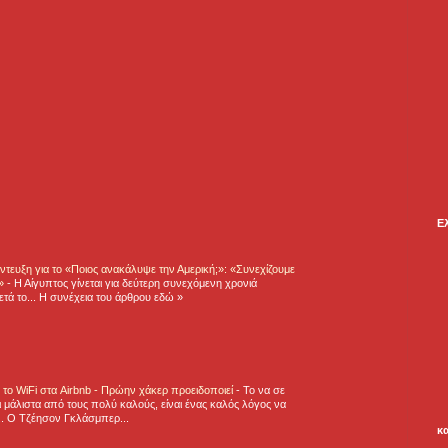
Ε
τευξη για το «Ποιος ανακάλυψε την Αμερική;»: «Συνεχίζουμε
η»
-
Η Αίγυπτος γίνεται για δεύτερη συνεχόμενη χρονιά
τά το... Η συνέχεια του άρθρου εδώ »
ε το WiFi στα Airbnb - Πρώην χάκερ προειδοποιεί
-
Το να σε
 μάλιστα από τους πολύ καλούς, είναι ένας καλός λόγος να
.. Ο Τζέησον Γκλάσμπερ...
κ