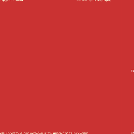
Ε
κ
τευξη για το «Ποιος ανακάλυψε την Αμερική;»: «Συνεχίζουμε