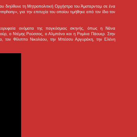
ου διηύθυνε τη Μητροπολιτική Ορχήστρα του Άμστερνταμ σε ένα
phony», για την επιτυχία του οποίου τιμήθηκε από τον ίδιο τον
κορυφαία ονόματα της παγκόσμιας σκηνής, όπως η Νάνα
ούρ, ο Ντέμης Ρούσσος, ο Αλμπάνο και η Ρομίνα Πάουερ. Στην
ιο, τον Φίλιππο Νικολάου, την Μπέσσυ Αργυράκη, την Ελένη