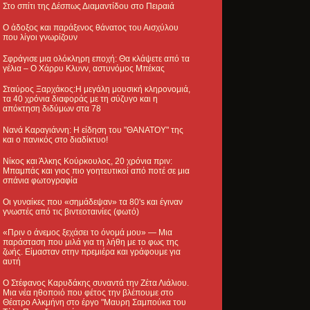
Στο σπίτι της Δέσπως Διαμαντίδου στο Πειραιά
Ο άδοξος και παράξενος θάνατος του Αισχύλου
που λίγοι γνωρίζουν
Σφράγισε μια ολόκληρη εποχή: Θα κλάψετε από τα
γέλια – Ο Χάρρυ Κλυνν, αστυνόμος Μπέκας
Σταύρος Ξαρχάκος:Η μεγάλη μουσική κληρονομιά,
τα 40 χρόνια διαφοράς με τη σύζυγο και η
απόκτηση διδύμων στα 78
Νανά Καραγιάννη: Η είδηση του "ΘΑΝΑΤΟΥ" της
και ο πανικός στο διαδίκτυο!
Νίκος και Άλκης Κούρκουλος, 20 χρόνια πριν:
Μπαμπάς και γιος πιο γοητευτικοί από ποτέ σε μια
σπάνια φωτογραφία
Οι γυναίκες που «σημάδεψαν» τα 80's και έγιναν
γνωστές από τις βιντεοταινίες (φωτό)
«Πριν ο άνεμος ξεχάσει το όνομά μου» — Μια
παράσταση που μιλά για τη λήθη με το φως της
ζωής. Είμασταν στην πρεμιέρα και γράφουμε για
αυτή
Ο Στέφανος Καρυδάκης συναντά την Ζέτα Λιάλιου.
Μια νέα ηθοποιό που φέτος την βλέπουμε στο
Θέατρο Αλκμήνη στο έργο "Μαυρη Σαμπούκα του