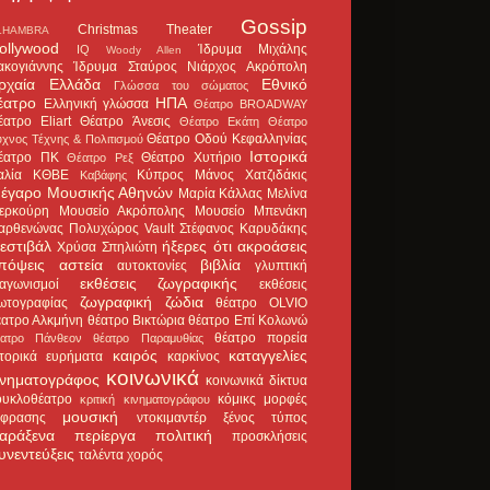
Gossip
Christmas Theater
LHAMBRA
ollywood
Ίδρυμα Μιχάλης
IQ
Woody Allen
ακογιάννης
Ίδρυμα Σταύρος Νιάρχος
Ακρόπολη
ρχαία Ελλάδα
Εθνικό
Γλώσσα του σώματος
έατρο
ΗΠΑ
Ελληνική γλώσσα
Θέατρο BROADWAY
έατρο Eliart
Θέατρο Άνεσις
Θέατρο Εκάτη
Θέατρο
Θέατρο Οδού Κεφαλληνίας
χνος Τέχνης & Πολιτισμού
Ιστορικά
έατρο ΠΚ
Θέατρο Χυτήριο
Θέατρο Ρεξ
αλία
ΚΘΒΕ
Κύπρος
Μάνος Χατζιδάκις
Καβάφης
έγαρο Μουσικής Αθηνών
Μαρία Κάλλας
Μελίνα
ερκούρη
Μουσείο Ακρόπολης
Μουσείο Μπενάκη
αρθενώνας
Πολυχώρος Vault
Στέφανος Καρυδάκης
εστιβάλ
ήξερες ότι
ακροάσεις
Χρύσα Σπηλιώτη
πόψεις
αστεία
βιβλία
αυτοκτονίες
γλυπτική
εκθέσεις ζωγραφικής
ιαγωνισμοί
εκθέσεις
ζωγραφική
ζώδια
ωτογραφίας
θέατρο OLVIO
έατρο Αλκμήνη
θέατρο Βικτώρια
θέατρο Επί Κολωνώ
θέατρο πορεία
έατρο Πάνθεον
θέατρο Παραμυθίας
καιρός
καταγγελίες
στορικά ευρήματα
καρκίνος
κοινωνικά
ινηματογράφος
κοινωνικά δίκτυα
ουκλοθέατρο
κόμικς
μορφές
κριτική κινηματογράφου
μουσική
κφρασης
ντοκιμαντέρ
ξένος τύπος
αράξενα
περίεργα
πολιτική
προσκλήσεις
υνεντεύξεις
ταλέντα
χορός