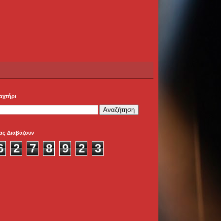
αχτήρι
ας Διαβάζουν
6
2
7
8
9
2
3