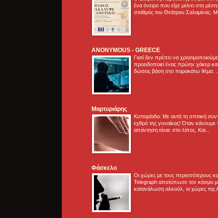
ένα όνειρο που είχε μείνει στη μέσ
σταθμός του Θεάτρου Σαλαμίνας. Με
ANONYMOUS - GREECE
Γιατί δεν πρέπει να χρησιμοποιούμ
προειδοποιεί ένας πρώην χάκερ και
δώσεις βάση στο παρακάτω θέμα. .
Μαρτυριάρης
Κυτταρίτιδα: Με αυτή τη σπιτική συ
εχθρό της γυναίκας! Όταν κάνουμε 
απάντηση είναι: στο λίπος. Και...
Φάσκελο
Οι χώρες με τους περισσότερους κα
Telegraph αποτύπωσε τον κόσμο μ
κατανάλωση αλκοόλ, οι χώρες της 