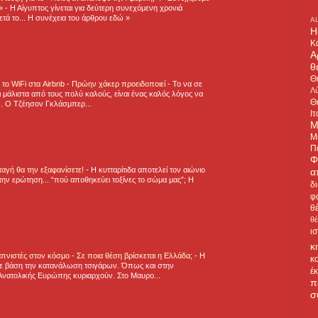
η»
-
Η Αίγυπτος γίνεται για δεύτερη συνεχόμενη χρονιά
τά το... Η συνέχεια του άρθρου εδώ »
A
H
Κ
Α
θ
Θ
ε το WiFi στα Airbnb - Πρώην χάκερ προειδοποιεί
-
Το να σε
Λύ
 μάλιστα από τους πολύ καλούς, είναι ένας καλός λόγος να
Θ
.. Ο Τζέησον Γκλάσμπερ...
Ιτ
Μ
Μ
Π
Φ
νταγή θα την εξαφανίσετε!
-
H κυτταρίτιδα αποτελεί τον αιώνιο
α
την ερώτηση... “πού αποθηκεύει τοξίνες το σώμα μας”; Η
δ
φ
θ
θ
ι
κ
πνιστές στον κόσμο - Σε ποια θέση βρίσκεται η Ελλάδα;
-
Η
κ
ε βάση την κατανάλωση τσιγάρων. Όπως και στην
έ
Ανατολικής Ευρώπης κυριαρχούν. Στο Μαυρο...
π
σ