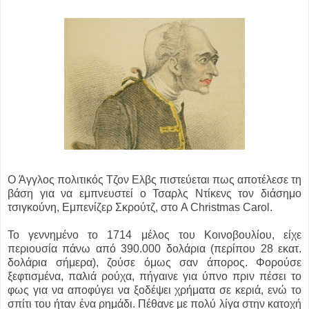
O Άγγλος πολιτικός Τζον Ελβς πιστεύεται πως αποτέλεσε τη
βάση για να εμπνευστεί ο Τσαρλς Ντίκενς τον διάσημο
τσιγκούνη, Εμπενίζερ Σκρούτζ, στο A Christmas Carol.
To γεννημένο το 1714 μέλος του Κοινοβουλίου, είχε
περιουσία πάνω από 390.000 δολάρια (περίπου 28 εκατ.
δολάρια σήμερα), ζούσε όμως σαν άπορος. Φορούσε
ξεφτισμένα, παλιά ρούχα, πήγαινε για ύπνο πριν πέσει το
φως για να αποφύγει να ξοδέψει χρήματα σε κεριά, ενώ το
σπίτι του ήταν ένα ρημάδι. Πέθανε με πολύ λίγα στην κατοχή