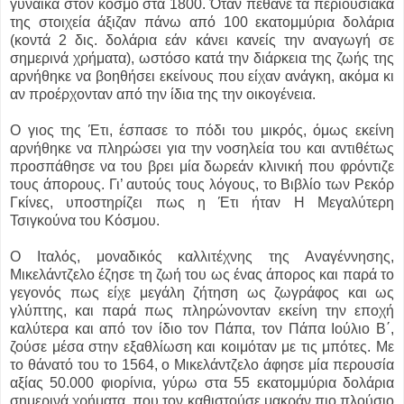
γυναίκα στον κόσμο στα 1800. Όταν πέθανε τα περιουσιακά
της στοιχεία άξιζαν πάνω από 100 εκατομμύρια δολάρια
(κοντά 2 δις. δολάρια εάν κάνει κανείς την αναγωγή σε
σημερινά χρήματα), ωστόσο κατά την διάρκεια της ζωής της
αρνήθηκε να βοηθήσει εκείνους που είχαν ανάγκη, ακόμα κι
αν προέρχονταν από την ίδια της την οικογένεια.
Ο γιος της Έτι, έσπασε το πόδι του μικρός, όμως εκείνη
αρνήθηκε να πληρώσει για την νοσηλεία του και αντιθέτως
προσπάθησε να του βρει μία δωρεάν κλινική που φρόντιζε
τους άπορους. Γι’ αυτούς τους λόγους, το Βιβλίο των Ρεκόρ
Γκίνες, υποστηρίζει πως η Έτι ήταν Η Μεγαλύτερη
Τσιγκούνα του Κόσμου.
Ο Ιταλός, μοναδικός καλλιτέχνης της Αναγέννησης,
Μικελάντζελο έζησε τη ζωή του ως ένας άπορος και παρά το
γεγονός πως είχε μεγάλη ζήτηση ως ζωγράφος και ως
γλύπτης, και παρά πως πληρώνονταν εκείνη την εποχή
καλύτερα και από τον ίδιο τον Πάπα, τον Πάπα Ιούλιο Β΄,
ζούσε μέσα στην εξαθλίωση και κοιμόταν με τις μπότες. Με
το θάνατό του το 1564, ο Μικελάντζελο άφησε μία περουσία
αξίας 50.000 φιορίνια, γύρω στα 55 εκατομμύρια δολάρια
σημερινά χρήματα, που τον καθιστούσε μακράν πιο πλούσιο