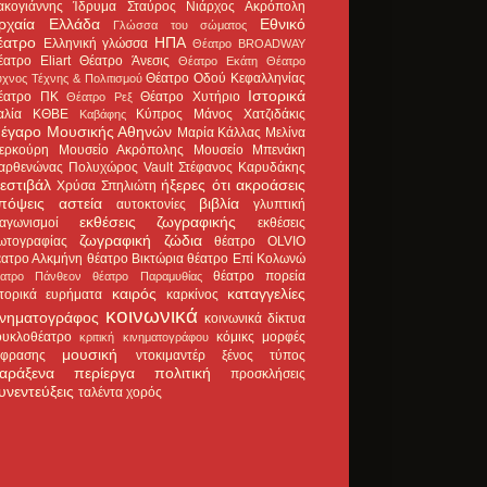
ακογιάννης
Ίδρυμα Σταύρος Νιάρχος
Ακρόπολη
ρχαία Ελλάδα
Εθνικό
Γλώσσα του σώματος
έατρο
ΗΠΑ
Ελληνική γλώσσα
Θέατρο BROADWAY
έατρο Eliart
Θέατρο Άνεσις
Θέατρο Εκάτη
Θέατρο
Θέατρο Οδού Κεφαλληνίας
χνος Τέχνης & Πολιτισμού
Ιστορικά
έατρο ΠΚ
Θέατρο Χυτήριο
Θέατρο Ρεξ
αλία
ΚΘΒΕ
Κύπρος
Μάνος Χατζιδάκις
Καβάφης
έγαρο Μουσικής Αθηνών
Μαρία Κάλλας
Μελίνα
ερκούρη
Μουσείο Ακρόπολης
Μουσείο Μπενάκη
αρθενώνας
Πολυχώρος Vault
Στέφανος Καρυδάκης
εστιβάλ
ήξερες ότι
ακροάσεις
Χρύσα Σπηλιώτη
πόψεις
αστεία
βιβλία
αυτοκτονίες
γλυπτική
εκθέσεις ζωγραφικής
ιαγωνισμοί
εκθέσεις
ζωγραφική
ζώδια
ωτογραφίας
θέατρο OLVIO
έατρο Αλκμήνη
θέατρο Βικτώρια
θέατρο Επί Κολωνώ
θέατρο πορεία
έατρο Πάνθεον
θέατρο Παραμυθίας
καιρός
καταγγελίες
στορικά ευρήματα
καρκίνος
κοινωνικά
ινηματογράφος
κοινωνικά δίκτυα
ουκλοθέατρο
κόμικς
μορφές
κριτική κινηματογράφου
μουσική
κφρασης
ντοκιμαντέρ
ξένος τύπος
αράξενα
περίεργα
πολιτική
προσκλήσεις
υνεντεύξεις
ταλέντα
χορός