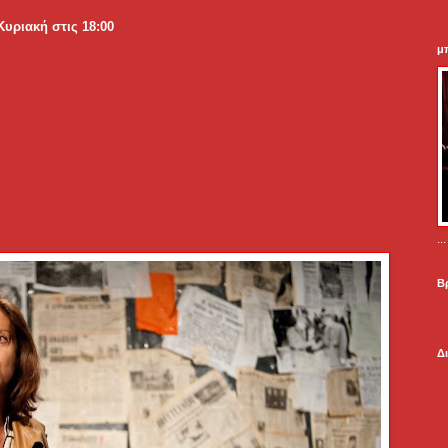
Κυριακή στις 18:00
μ
.
Β
Δ