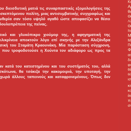
Κ
Α
ου διεισδυτική ματιά τις συναρπαστικές εξομολογήσεις της
θ
σκεπτόμενου πολίτη, μιας αντισυμβατικής συγγραφέως και
Θ
ευθερία σαν τόσο υψηλό αγαθό ώστε αποφασίζει να θέσει
Λύ
 δουλοπρέπεια της πείνας.
Θ
Ιτ
ικό και γλυκόπικρο χιούμορ της, η αφηγηματική της
Μ
ειλικρίνεια αποκτούν λόγο επί σκηνής με την Αλεξάνδρα
Μ
Π
ουσική του Σταμάτη Κραουνάκη. Μία παράσταση σύγχρονη,
Φ
υς που τροφοδοτούσε η Χούντα τον αδιάφορο ως προς τα
α
δ
φ
αν κατά του κατεστημένου και του συστήματός του, αλλά
θ
σκότωνα, θα τσάκιζα την κακομοιριά, την υποταγή, την
θ
ν χωρά άλλους ταπεινούς και καταφρονεμένους. Όπως δεν
ι
κ
κ
έ
π
σ