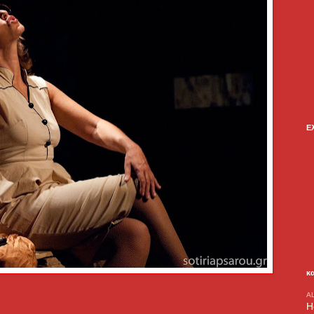
Ε
κ
A
H