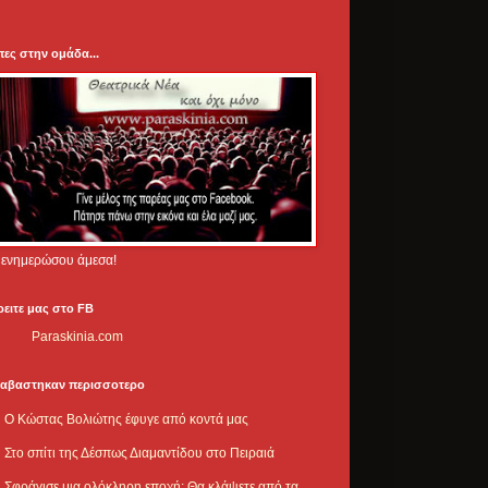
πες στην ομάδα...
.. ενημερώσου άμεσα!
ρειτε μας στο FB
Paraskinia.com
ιαβαστηκαν περισσοτερο
Ο Κώστας Βολιώτης έφυγε από κοντά μας
Στο σπίτι της Δέσπως Διαμαντίδου στο Πειραιά
Σφράγισε μια ολόκληρη εποχή: Θα κλάψετε από τα