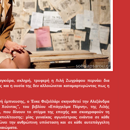
μαγκιόρα, σκληρή, τρυφερή η Λιλή Ζωγράφου περνάει δια
ιας και η ουσία της δεν αλλοιώνεται καταμαρτυρώντας πως η
ή έμπνευσης, ο Ένκε Φεζολλάρι σκηνοθετεί την Αλεξάνδρα
 Χούντας", του βιβλίου «Επάγγελμα Πόρνη», της Λιλής
ς, που δίνουν το στίγμα της εποχής και σκιαγραφούν τη
πολίτευσης: μίας γυναίκας αγωνίστριας ενάντια σε κάθε
ιώνει την ανθρώπινη υπόσταση και σε κάθε αυτεπάγγελτη
καιώματα.