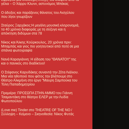
γέλια – Ο Χάρρυ Κλυνν, αστυνόμος Μπέκας
Ο άδοξος και παράξενος θάνατος του Αισχύλου
που λίγοι γνωρίζουν
Σταύρος Ξαρχάκος:Η μεγάλη μουσική κληρονομιά,
τα 40 χρόνια διαφοράς με τη σύζυγο και η
απόκτηση διδύμων στα 78
Νίκος και Άλκης Κούρκουλος, 20 χρόνια πριν:
Μπαμπάς και γιος πιο γοητευτικοί από ποτέ σε μια
σπάνια φωτογραφία
Νανά Καραγιάννη: Η είδηση του "ΘΑΝΑΤΟΥ" της
και ο πανικός στο διαδίκτυο!
Ο Στέφανος Καρυδάκης συναντά την Ζέτα Λιάλιου.
Μια νέα ηθοποιό που φέτος την βλέπουμε στο
Θέατρο Αλκμήνη στο έργο "Μαυρη Σαμπούκα του
Τόλη Παπαδημητρίου
Πρεμιέρα: ΠΡΟΣΩΠΑ ΣΤΗΝ ΑΜΜΟ του Γιάννη
Τσαμαντάκη στο θέατρο ΕΛΕΡ με την Λυδία
Φωτοπούλου
(Love me) Tinder στο THEATRE OF THE NO /
Σύλληψη – Κείμενο – Σκηνοθεσία: Νίκος Φυτάς