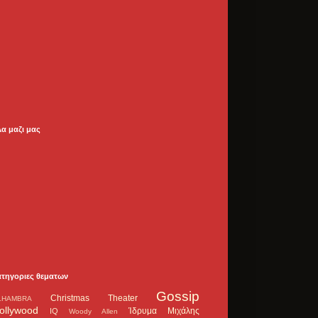
λα μαζι μας
ατηγοριες θεματων
Gossip
Christmas Theater
LHAMBRA
ollywood
Ίδρυμα Μιχάλης
IQ
Woody Allen