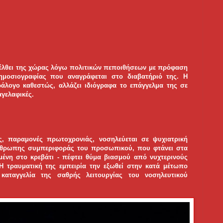
ξέλθει της χώρας λόγω πολιτικών πεποιθήσεων με πρόφαση
μοσιογραφίας που αναγράφεται στο διαβατήριό της. Η
λογο καθεστώς, αλλάζει ιδιόγραφα το επάγγελμα της σε
αγελαφικές.
ς, παραμονές πρωτοχρονιάς, νοσηλεύεται σε ψυχιατρική
πάνθρωπης συμπεριφοράς του προσωπικού, που φτάνει στα
μένη στο κρεβάτι - πέφτει θύμα βιασμού από νυχτερινούς
Η τραυματική της εμπειρία την εξωθεί στην κατά μέτωπο
καταγγελία της σαθρής λειτουργίας του νοσηλευτικού