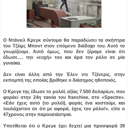
Ο Ντάνιελ Κρεγκ σύντομα θα παραδώσει τα σκήπτρα
του Τζέιμς Μποντ στον επόμενο διάδοχο του. Αυτό το
γνωρίζουμε. Αυτό όμως, που δεν ξέραμε είναι ότι
έδωσε.....
την «ευχή» του και άρα τον ρόλο σε μία
γυναίκα.
Δεν είναι άλλη από την Έλεν ντε Τζένερις, στην
εκπομπή της οποίας βρέθηκε ο διάσημος ηθοποιός.
Ο Κρεγκ της έδωσε το ρολόϊ, αξίας 7.500 δολαρίων, που
φοράει στην 24η ταινία του franchise, στο «Spectre».
«Εάν έχεις αυτό (το ρολόϊ), φοράς ένα κοστούμι, και
τουλάχιστον σε ότι με αφορά, έχεις τον ρόλο!», είπε ο
47χρονος στην παρουσιάστρια.
Υποτίθεται ότι ο Κρεγκ έχει δεχτεί μια προσφορά 39