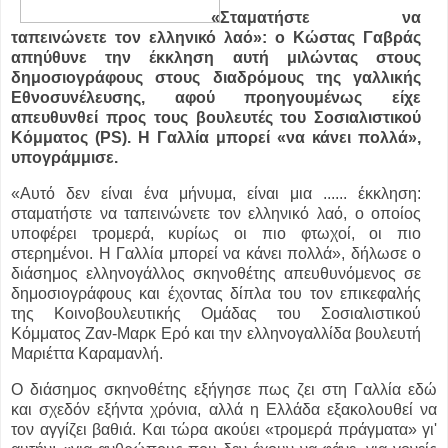
«Σταματήστε να
ταπεινώνετε τον ελληνικό λαό»: ο Κώστας Γαβράς
απηύθυνε την έκκληση αυτή μιλώντας στους
δημοσιογράφους στους διαδρόμους της γαλλικής
Εθνοσυνέλευσης, αφού προηγουμένως είχε
απευθυνθεί προς τους βουλευτές του Σοσιαλιστικού
Κόμματος (PS). Η Γαλλία μπορεί «να κάνει πολλά»,
υπογράμμισε.
«Αυτό δεν είναι ένα μήνυμα, είναι μια ...
... έκκληση:
σταματήστε να ταπεινώνετε τον ελληνικό λαό, ο οποίος
υποφέρει τρομερά, κυρίως οι πιο φτωχοί, οι πιο
στερημένοι. Η Γαλλία μπορεί να κάνει πολλά», δήλωσε ο
διάσημος ελληνογάλλος σκηνοθέτης απευθυνόμενος σε
δημοσιογράφους και έχοντας δίπλα του τον επικεφαλής
της Κοινοβουλευτικής Ομάδας του Σοσιαλιστικού
Κόμματος Ζαν-Μαρκ Ερό και την ελληνογαλλίδα βουλευτή
Μαριέττα Καραμανλή.
Ο διάσημος σκηνοθέτης εξήγησε πως ζει στη Γαλλία εδώ
και σχεδόν εξήντα χρόνια, αλλά η Ελλάδα εξακολουθεί να
τον αγγίζει βαθιά. Και τώρα ακούει «τρομερά πράγματα» γι'