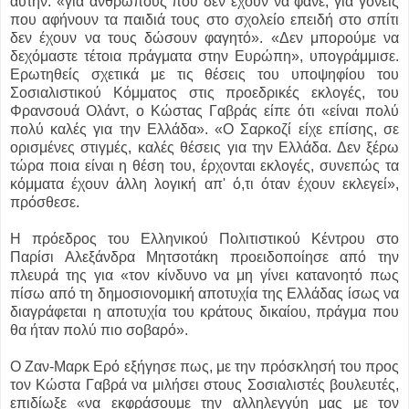
αυτήν: «για ανθρώπους που δεν έχουν να φάνε, για γονείς
που αφήνουν τα παιδιά τους στο σχολείο επειδή στο σπίτι
δεν έχουν να τους δώσουν φαγητό». «Δεν μπορούμε να
δεχόμαστε τέτοια πράγματα στην Ευρώπη», υπογράμμισε.
Ερωτηθείς σχετικά με τις θέσεις του υποψηφίου του
Σοσιαλιστικού Κόμματος στις προεδρικές εκλογές, του
Φρανσουά Ολάντ, ο Κώστας Γαβράς είπε ότι «είναι πολύ
πολύ καλές για την Ελλάδα». «Ο Σαρκοζί είχε επίσης, σε
ορισμένες στιγμές, καλές θέσεις για την Ελλάδα. Δεν ξέρω
τώρα ποια είναι η θέση του, έρχονται εκλογές, συνεπώς τα
κόμματα έχουν άλλη λογική απ' ό,τι όταν έχουν εκλεγεί»,
πρόσθεσε.
Η πρόεδρος του Ελληνικού Πολιτιστικού Κέντρου στο
Παρίσι Αλεξάνδρα Μητσοτάκη προειδοποίησε από την
πλευρά της για «τον κίνδυνο να μη γίνει κατανοητό πως
πίσω από τη δημοσιονομική αποτυχία της Ελλάδας ίσως να
διαγράφεται η αποτυχία του κράτους δικαίου, πράγμα που
θα ήταν πολύ πιο σοβαρό».
Ο Ζαν-Μαρκ Ερό εξήγησε πως, με την πρόσκλησή του προς
τον Κώστα Γαβρά να μιλήσει στους Σοσιαλιστές βουλευτές,
επιδίωξε «να εκφράσουμε την αλληλεγγύη μας με τον