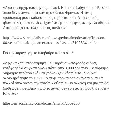
«Από την αρχή, από την Pepi, Luci, Bom και Labyrinth of Passion,
όπου δεν αναγνώρισα καν τη σκιά του Φράνκο. Ήταν η
προσωπική μου εκδίκηση προς τη δικτατορία. Αυτές οι δύο
ηδονιστικές, ποπ ταινίες είχαν ένα έμμεσο μήνυμα: την ελευθερία.
Αυτό υπάρχει σε όλες μου τις ταινίες.»
https://www.screendaily.com/news/pedro-almodovar-reflects-on-
44-year-filmmaking-career-at-san-sebastian/5197584.article
Για την παραγωγή, το υπόβαθρο και το στυλ
«Αρχικά χρηματοδοτήθηκε με μικρές συνεισφορές φίλων,
κατάφερα να συγκεντρώσω πάνω από 3.000 δολάρια. Το γύρισμα
διήρκησε περίπου ενάμισι χρόνο• ξεκινήσαμε το 1979 και
ολοκληρώσαμε το 1980. Το φιλμ προκάλεσε σκάνδαλο, αλλά
πολλοί απόλαυσαν την ταινία. Ζούσαμε μια αλλαγή και μια ταινία
(ευθέως επηρεασμένη από το πανκ) δεν είχε ποτέ προβληθεί στην
Ισπανία.»
https://en-academic.com/dic.nsf/enwiki/2569230