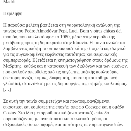
Madrit
Περίληψη
Η παρούσα μελέτη βασίζεται στη ναρρατολογική ανάλυση της
ταινίας του Pedro Almodóvar Pepi, Luci, Bom y otras chicas del
montón, που κυκλοφόρησε το 1980, μέσα στην περίοδο της
μετάβασης προς τη δημοκρατία στην Ισπανία. Η ταινία αναλύεται
λαμβάνοντας υπόψη τα οπτικοακουστικά της στοιχεία ως σκηνικό
για τις συγκεκριμένες εκφάνσεις ταυτότητας και σεξουαλικής
συμπεριφοράς. Εξετάζεται η κινηματογράφηση στους δρόμους της
Μαδρίτης, καθώς και η κατασκευή των διαλόγων και των εικόνων,
που αντλούν απευθείας από τις πηγές της μαζικής κουλτούρας
(φωτορομάντζα, κόμικς, διαφήμιση, μουσική και καθημερινή
γλώσσα), σε αντίθεση με τις δημιουργίες της υψηλής κουλτούρας.
[…]
Σε αυτή την ταινία συμμετείχαν και πρωτοεμφανιζόμενοι
εικαστικοί και κομίστες της εποχής, όπως ο Ceesepe και η ομάδα
Costus. Στο ίδιο μεταρρυθμιστικό (ανατρεπτικό) επίπεδο
παρουσιάζονται, με ανυπότακτο και σκωπτικό τρόπο, οι
σεξουαλικές συμπεριφορές και ταυτότητες των πρωταγωνιστών.