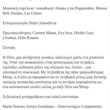
Μουσική επιμέλεια / soundtrack: Alaska y los Pegamoides, Monna
Bell, Paraíso, Las Chinas
Ενδυματολογία: Pedro Almodóvar
Πρωταγωνίστριες: Carmen Maura, Eva Siva, Olvido Gara
(Alaska), Felix Rotaeta
Σύνοψη
Η Πέπι, μια ανεξάρτητη γυναίκα, καλλιεργεί χασίς στο μπαλκόνι
της. Όταν την ανακαλύπτει ένας αστυνομικός και τη βιάζει,
σχεδιάζει εκδίκηση μέσω της σύζυγού του, Λούσι – μια
υποταγμένη νοικοκυρά. Με τη βοήθεια της πανκ τραγουδίστριας
Μπομ, η Λούσι μεταμορφώνεται σε λεσβιακό μέλος μιας δυνατής
πρώιμης γυναικείας κοινότητας και το σενάριο κορυφώνεται με
ένα απολαυστικό φινάλε φιλίας μεταξύ Πέπι και Μπομ.
Σεξουαλική μεταρρύθμιση και λαϊκή κουλτούρα
María Dolores Arroyo Fernández – Πανεπιστήμιο Complutense