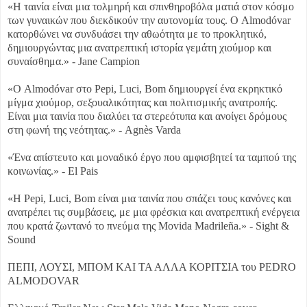
«Η ταινία είναι μια τολμηρή και σπινθηροβόλα ματιά στον κόσμο
των γυναικών που διεκδικούν την αυτονομία τους. Ο Almodóvar
κατορθώνει να συνδυάσει την αθωότητα με το προκλητικό,
δημιουργώντας μια ανατρεπτική ιστορία γεμάτη χιούμορ και
συναίσθημα.» - Jane Campion
«Ο Almodóvar στο Pepi, Luci, Bom δημιουργεί ένα εκρηκτικό
μίγμα χιούμορ, σεξουαλικότητας και πολιτισμικής ανατροπής.
Είναι μια ταινία που διαλύει τα στερεότυπα και ανοίγει δρόμους
στη φωνή της νεότητας.» - Agnès Varda
«Ένα απίστευτο και μοναδικό έργο που αμφισβητεί τα ταμπού της
κοινωνίας.» - El Pais
«Η Pepi, Luci, Bom είναι μια ταινία που σπάζει τους κανόνες και
ανατρέπει τις συμβάσεις, με μια φρέσκια και ανατρεπτική ενέργεια
που κρατά ζωντανό το πνεύμα της Movida Madrileña.» - Sight &
Sound
ΠΕΠΙ, ΛΟΥΣΙ, ΜΠΟΜ ΚΑΙ ΤΑ ΑΛΛΑ ΚΟΡΙΤΣΙΑ του PEDRO
ALMODOVAR