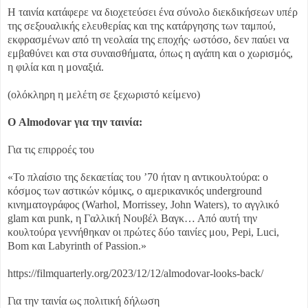
Η ταινία κατάφερε να διοχετεύσει ένα σύνολο διεκδικήσεων υπέρ
της σεξουαλικής ελευθερίας και της κατάργησης των ταμπού,
εκφρασμένων από τη νεολαία της εποχής· ωστόσο, δεν παύει να
εμβαθύνει και στα συναισθήματα, όπως η αγάπη και ο χωρισμός,
η φιλία και η μοναξιά.
(ολόκληρη η μελέτη σε ξεχωριστό κείμενο)
Ο Almodovar για την ταινία:
Για τις επιρροές του
«Το πλαίσιο της δεκαετίας του ’70 ήταν η αντικουλτούρα: ο
κόσμος των αστικών κόμικς, ο αμερικανικός underground
κινηματογράφος (Warhol, Morrissey, John Waters), το αγγλικό
glam και punk, η Γαλλική Νουβέλ Βαγκ… Από αυτή την
κουλτούρα γεννήθηκαν οι πρώτες δύο ταινίες μου, Pepi, Luci,
Bom και Labyrinth of Passion.»
https://filmquarterly.org/2023/12/12/almodovar-looks-back/
Για την ταινία ως πολιτική δήλωση