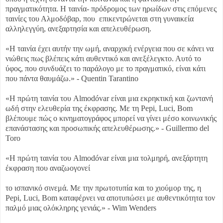
πραγματικότητα. Η ταινία- πρόδρομος των ηρωίδων στις επόμενες
ταινίες του Αλμοδόβαρ, που επικεντρώνεται στη γυναικεία
αλληλεγγύη, ανεξαρτησία και απελευθέρωση.
«Η ταινία έχει αυτήν την ωμή, αναρχική ενέργεια που σε κάνει να
νιώθεις πως βλέπεις κάτι αυθεντικό και ανεξέλεγκτο. Αυτό το
ύφος, που συνδυάζει το παράλογο με το πραγματικό, είναι κάτι
που πάντα θαυμάζω.» - Quentin Tarantino
«Η πρώτη ταινία του Almodóvar είναι μια εκρηκτική και ζωντανή
ωδή στην ελευθερία της έκφρασης. Με τη Pepi, Luci, Bom
βλέπουμε πώς ο κινηματογράφος μπορεί να γίνει μέσο κοινωνικής
επανάστασης και προσωπικής απελευθέρωσης.» - Guillermo del
Toro
«Η πρώτη ταινία του Almodóvar είναι μια τολμηρή, ανεξάρτητη
έκφραση που αναζωογονεί
το ισπανικό σινεμά. Με την πρωτοτυπία και το χιούμορ της, η
Pepi, Luci, Bom καταφέρνει να αποτυπώσει με αυθεντικότητα τον
παλμό μιας ολόκληρης γενιάς.» - Wim Wenders