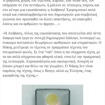
τετράγωνος χώρος του τεμένους Χαμιδιέ, σαν white box, τον
οδήγησαν σε ένα πεντάγωνο, ή μάλλον σε τέσσερεις τοίχους και
στο κέντρο μια εγκατάσταση: η Ανάβαση! Χρησιμοποιεί απλά
υλικά και επαναλαμβανόμενα που δημιουργούν μια συμβολική
γλώσσα που προσπαθεί να δώσει απαντήσεις, να υπαινιχθεί
λύσεις και να αρθρώσει το άρρητο…».
«Η Ανάβασις, τίτλος της εγκατάστασης που αποτελείται από πέντε
διαφορετικά έργα σε συνεχή δημιουργικό διάλογο, λειτουργεί ως
έναυσμα πολλαπλών θεωρήσεων αισθητικών και στοχαστικών. Ο
Νάκης μετέτρεψε το τέμενος σε πραγματικό τέμενος του
πνευματικού φωτός. Σε ένα “ναό” όπου η πιο σύγχρονη τέχνη, με
τα πιο απλά σύγχρονα και φθαρτά υλικά, επιτελεί την πραγματική
της λειτουργία. Απροκατάληπτη και οικουμενική. Ανοιχτή σε
όποιον μπορεί και θέλει να την γνωρίσει. Ο Νάκης δεν είναι
σαμάνος της τέχνης, όπως ο Beuys, αλλά ως Έλληνας, ένας
ιεροφάντης της τέχνης.»