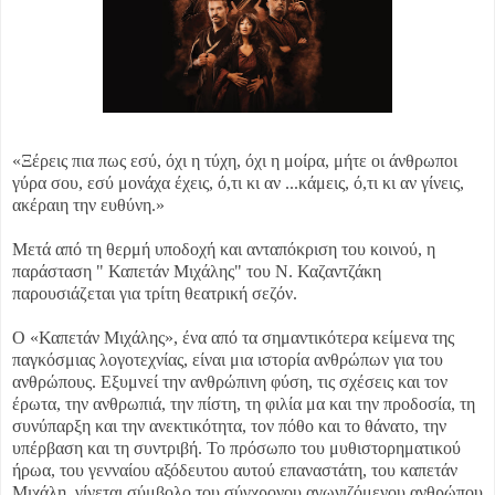
«Ξέρεις πια πως εσύ, όχι η τύχη, όχι η μοίρα, μήτε οι άνθρωποι
γύρα σου, εσύ μονάχα έχεις, ό,τι κι αν ...
κάμεις, ό,τι κι αν γίνεις,
ακέραιη την ευθύνη.»
Μετά από τη θερμή υποδοχή και ανταπόκριση του κοινού, η
παράσταση " Καπετάν Μιχάλης" του Ν. Καζαντζάκη
παρουσιάζεται για τρίτη θεατρική σεζόν.
Ο «Καπετάν Μιχάλης», ένα από τα σημαντικότερα κείμενα της
παγκόσμιας λογοτεχνίας, είναι μια ιστορία ανθρώπων για του
ανθρώπους. Εξυμνεί την ανθρώπινη φύση, τις σχέσεις και τον
έρωτα, την ανθρωπιά, την πίστη, τη φιλία μα και την προδοσία, τη
συνύπαρξη και την ανεκτικότητα, τον πόθο και το θάνατο, την
υπέρβαση και τη συντριβή. Το πρόσωπο του μυθιστορηματικού
ήρωα, του γενναίου αξόδευτου αυτού επαναστάτη, του καπετάν
Μιχάλη, γίνεται σύμβολο του σύγχρονου αγωνιζόμενου ανθρώπου