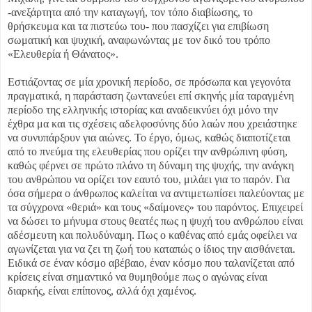
-ανεξάρτητα από την καταγωγή, τον τόπο διαβίωσης, το
θρήσκευμα και τα πιστεύω του- που πασχίζει για επιβίωση
σωματική και ψυχική, αναφωνώντας με τον δικό του τρόπο
«Ελευθερία ή Θάνατος».
Εστιάζοντας σε μία χρονική περίοδο, σε πρόσωπα και γεγονότα
πραγματικά, η παράσταση ζωντανεύει επί σκηνής μία ταραγμένη
περίοδο της ελληνικής ιστορίας και αναδεικνύει όχι μόνο την
έχθρα μα και τις σχέσεις αδελφοσύνης δύο λαών που χρειάστηκε
να συνυπάρξουν για αιώνες. Το έργο, όμως, καθώς διαποτίζεται
από το πνεύμα της ελευθερίας που ορίζει την ανθρώπινη φύση,
καθώς φέρνει σε πρώτο πλάνο τη δύναμη της ψυχής, την ανάγκη
του ανθρώπου να ορίζει τον εαυτό του, μιλάει για το παρόν. Για
όσα σήμερα ο άνθρωπος καλείται να αντιμετωπίσει παλεύοντας με
τα σύγχρονα «θεριά» και τους «δαίμονες» του παρόντος. Επιχειρεί
να δώσει το μήνυμα στους θεατές πως η ψυχή του ανθρώπου είναι
αδέσμευτη και πολυδύναμη. Πως ο καθένας από εμάς οφείλει να
αγωνίζεται για να ζει τη ζωή του καταπώς ο ίδιος την αισθάνεται.
Ειδικά σε έναν κόσμο αβέβαιο, έναν κόσμο που ταλανίζεται από
κρίσεις είναι σημαντικό να θυμηθούμε πως ο αγώνας είναι
διαρκής, είναι επίπονος, αλλά όχι χαμένος.