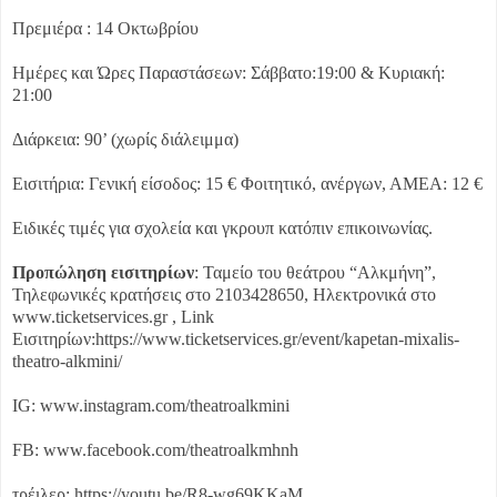
Πρεμιέρα : 14 Οκτωβρίου
Ημέρες και Ώρες Παραστάσεων: Σάββατο:19:00 & Κυριακή:
21:00
Διάρκεια: 90’ (χωρίς διάλειμμα)
Εισιτήρια: Γενική είσοδος: 15 € Φοιτητικό, ανέργων, ΑΜΕΑ: 12 €
Ειδικές τιμές για σχολεία και γκρουπ κατόπιν επικοινωνίας.
Προπώληση εισιτηρίων
: Ταμείο του θεάτρου “Αλκμήνη”,
Τηλεφωνικές κρατήσεις στο 2103428650, Ηλεκτρονικά στο
www.ticketservices.gr , Link
Εισιτηρίων:https://www.ticketservices.gr/event/kapetan-mixalis-
theatro-alkmini/
IG: www.instagram.com/theatroalkmini
FB: www.facebook.com/theatroalkmhnh
τρέιλερ: https://youtu.be/R8-wg69KKaM