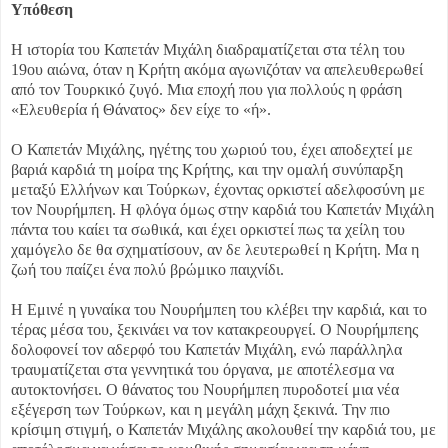
Υπόθεση
Η ιστορία του Καπετάν Μιχάλη διαδραματίζεται στα τέλη του
19ου αιώνα, όταν η Κρήτη ακόμα αγωνιζόταν να απελευθερωθεί
από τον Τουρκικό ζυγό. Μια εποχή που για πολλούς η φράση
«Ελευθερία ή Θάνατος» δεν είχε το «ή».
Ο Καπετάν Μιχάλης, ηγέτης του χωριού του, έχει αποδεχτεί με
βαριά καρδιά τη μοίρα της Κρήτης, και την ομαλή συνύπαρξη
μεταξύ Ελλήνων και Τούρκων, έχοντας ορκιστεί αδελφοσύνη με
τον Νουρήμπεη. Η φλόγα όμως στην καρδιά του Καπετάν Μιχάλη
πάντα του καίει τα σωθικά, και έχει ορκιστεί πως τα χείλη του
χαμόγελο δε θα σχηματίσουν, αν δε λευτερωθεί η Κρήτη. Μα η
ζωή του παίζει ένα πολύ βρώμικο παιχνίδι.
Η Εμινέ η γυναίκα του Νουρήμπεη του κλέβει την καρδιά, και το
τέρας μέσα του, ξεκινάει να τον κατακρεουργεί. Ο Νουρήμπεης
δολοφονεί τον αδερφό του Καπετάν Μιχάλη, ενώ παράλληλα
τραυματίζεται στα γεννητικά του όργανα, με αποτέλεσμα να
αυτοκτονήσει. Ο θάνατος του Νουρήμπεη πυροδοτεί μια νέα
εξέγερση των Τούρκων, και η μεγάλη μάχη ξεκινά. Την πιο
κρίσιμη στιγμή, ο Καπετάν Μιχάλης ακολουθεί την καρδιά του, με