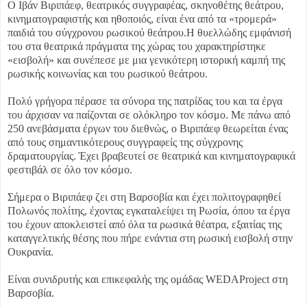
Ο Ιβάν Βιριπάεφ, θεατρικός συγγραφέας, σκηνοθέτης θεάτρου,
κινηματογραφιστής και ηθοποιός, είναι ένα από τα «τρομερά»
παιδιά του σύγχρονου ρωσικού θεάτρου.Η θυελλώδης εμφάνισή
του στα θεατρικά πράγματα της χώρας του χαρακτηρίστηκε
«εισβολή» και συνέπεσε με μια γενικότερη ιστορική καμπή της
ρωσικής κοινωνίας και του ρωσικού θεάτρου.
Πολύ γρήγορα πέρασε τα σύνορα της πατρίδας του και τα έργα
του άρχισαν να παίζονται σε ολόκληρο τον κόσμο. Με πάνω από
250 ανεβάσματα έργων του διεθνώς, ο Βιριπάεφ θεωρείται ένας
από τους σημαντικότερους συγγραφείς της σύγχρονης
δραματουργίας. Έχει βραβευτεί σε θεατρικά και κινηματογραφικά
φεστιβάλ σε όλο τον κόσμο.
Σήμερα ο Βιριπάεφ ζει στη Βαρσοβία και έχει πολιτογραφηθεί
Πολωνός πολίτης, έχοντας εγκαταλείψει τη Ρωσία, όπου τα έργα
του έχουν αποκλειστεί από όλα τα ρωσικά θέατρα, εξαιτίας της
καταγγελτικής θέσης που πήρε ενάντια στη ρωσική εισβολή στην
Ουκρανία.
Είναι συνιδρυτής και επικεφαλής της ομάδας WEDAProject στη
Βαρσοβία.