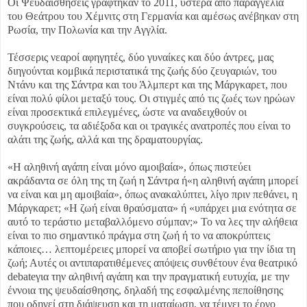
Οι Ψευδαισθήσεις γράφτηκαν το 2011, ύστερα από παραγγελία
του Θεάτρου του Χέμνιτς στη Γερμανία και αμέσως ανέβηκαν στη
Ρωσία, την Πολωνία και την Αγγλία.
Τέσσερις νεαροί αφηγητές, δύο γυναίκες και δύο άντρες, μας
διηγούνται κομβικά περιστατικά της ζωής δύο ζευγαριών, του
Ντάνυ και της Σάντρα και του Άλμπερτ και της Μάργκαρετ, που
είναι πολύ φίλοι μεταξύ τους. Οι στιγμές από τις ζωές των ηρώων
είναι προσεκτικά επιλεγμένες, ώστε να αναδειχθούν οι
συγκρούσεις, τα αδιέξοδα και οι τραγικές ανατροπές που είναι το
αλάτι της ζωής, αλλά και της δραματουργίας.
«Η αληθινή αγάπη είναι μόνο αμοιβαία», όπως πιστεύει
ακράδαντα σε όλη της τη ζωή η Σάντρα ή«η αληθινή αγάπη μπορεί
να είναι και μη αμοιβαία», όπως ανακαλύπτει, λίγο πριν πεθάνει, η
Μάργκαρετ; «Η ζωή είναι θραύσματα» ή «υπάρχει μια ενότητα σε
αυτό το τεράστιο μεταβαλλόμενο σύμπαν;» Το να λες την αλήθεια
είναι το πιο σημαντικό πράγμα στη ζωή ή το να αποκρύπτεις
κάποιες… λεπτομέρειες μπορεί να αποβεί σωτήριο για την ίδια τη
ζωή; Αυτές οι αντιπαρατιθέμενες απόψεις συνθέτουν ένα θεατρικό
debateγια την αληθινή αγάπη και την πραγματική ευτυχία, με την
έννοια της ψευδαίσθησης, δηλαδή της εσφαλμένης πεποίθησης
που οδηγεί στη διάψευση και τη ματαίωση, να τέμνει το έργο