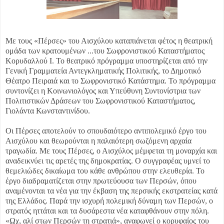
Με τους «Πέρσες» του Αισχύλου καταπιάνεται φέτος η θεατρική
ομάδα των κρατουμένων ...
του Σωφρονιστικού Καταστήματος
Κορυδαλλού Ι. Το θεατρικό πρόγραμμα υποστηρίζεται από την
Γενική Γραμματεία Αντεγκληματικής Πολιτικής, το Δημοτικό
Θέατρο Πειραιά και το Σωφρονιστικό Κατάστημα. Το πρόγραμμα
συντονίζει η Κοινωνιολόγος και Υπεύθυνη Συντονίστρια των
Πολιτιστικών Δράσεων του Σωφρονιστικού Καταστήματος,
Γιολάντα Κωνσταντινίδου.
Οι Πέρσες αποτελούν το σπουδαιότερο αντιπολεμικό έργο του
Αισχύλου και θεωρούνται η παλαιότερη σωζόμενη αρχαία
τραγωδία. Με τους Πέρσες, ο Αισχύλος μέμφεται τη μοναρχία και
αναδεικνύει τις αρετές της δημοκρατίας. Ο συγγραφέας υμνεί το
θεμελιώδες δικαίωμα του κάθε ανθρώπου στην ελευθερία. Το
έργο διαδραματίζεται στην πρωτεύουσα των Περσών, όπου
αναμένονται τα νέα για την έκβαση της περσικής εκστρατείας κατά
της Ελλάδος. Παρά την ισχυρή πολεμική δύναμη των Περσών, ο
στρατός ηττάται και τα δυσάρεστα νέα καταφθάνουν στην πόλη.
«Ωχ, αλί στων Περσών τη στρατιά», αναφωνεί ο κορυφαίος του