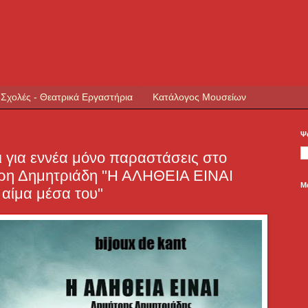
 Σχολές - Θεατρικά Εργαστήρια
Κατάλογος Μουσείων
Ψ
ι για εννέα μόνο παραστάσεις στο
ήτρη Δημητριάδη "Η ΑΛΗΘΕΙΑ ΕΙΝΑΙ
Μ
 αίμα μέσα του"