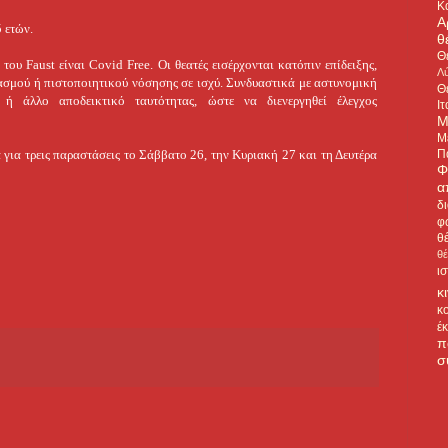
Κ
Α
 ετών.
θ
Θ
ου Faust είναι Covid Free. Οι θεατές εισέρχονται κατόπιν επίδειξης,
Λύ
ασμού ή πιστοποιητικού νόσησης σε ισχύ. Συνδυαστικά με αστυνομική
Θ
ή άλλο αποδεικτικό ταυτότητας, ώστε να διενεργηθεί έλεγχος
Ιτ
Μ
Μ
Π
 για τρεις παραστάσεις το Σάββατο 26, την Κυριακή 27 και τη Δευτέρα
Φ
α
δ
φ
θ
θ
ι
κ
κ
έ
π
σ