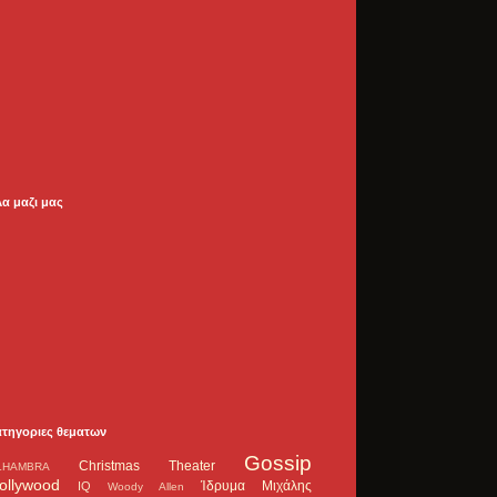
λα μαζι μας
ατηγοριες θεματων
Gossip
Christmas Theater
LHAMBRA
ollywood
Ίδρυμα Μιχάλης
IQ
Woody Allen