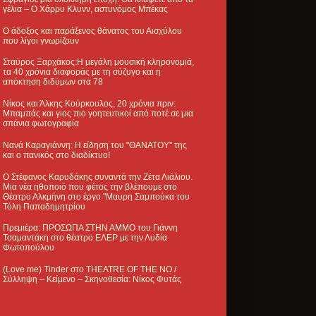
γέλια – Ο Χάρρυ Κλυνν, αστυνόμος Μπέκας
Ο άδοξος και παράξενος θάνατος του Αισχύλου
που λίγοι γνωρίζουν
Σταύρος Ξαρχάκος:Η μεγάλη μουσική κληρονομιά,
τα 40 χρόνια διαφοράς με τη σύζυγο και η
απόκτηση διδύμων στα 78
Νίκος και Άλκης Κούρκουλος, 20 χρόνια πριν:
Μπαμπάς και γιος πιο γοητευτικοί από ποτέ σε μια
σπάνια φωτογραφία
Νανά Καραγιάννη: Η είδηση του "ΘΑΝΑΤΟΥ" της
και ο πανικός στο διαδίκτυο!
Ο Στέφανος Καρυδάκης συναντά την Ζέτα Λιάλιου.
Μια νέα ηθοποιό που φέτος την βλέπουμε στο
Θέατρο Αλκμήνη στο έργο "Μαυρη Σαμπούκα του
Τόλη Παπαδημητρίου
Πρεμιέρα: ΠΡΟΣΩΠΑ ΣΤΗΝ ΑΜΜΟ του Γιάννη
Τσαμαντάκη στο θέατρο ΕΛΕΡ με την Λυδία
Φωτοπούλου
(Love me) Tinder στο THEATRE OF THE NO /
Σύλληψη – Κείμενο – Σκηνοθεσία: Νίκος Φυτάς