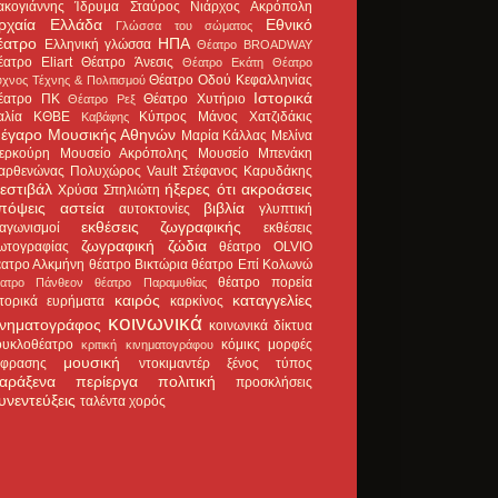
ακογιάννης
Ίδρυμα Σταύρος Νιάρχος
Ακρόπολη
ρχαία Ελλάδα
Εθνικό
Γλώσσα του σώματος
έατρο
ΗΠΑ
Ελληνική γλώσσα
Θέατρο BROADWAY
έατρο Eliart
Θέατρο Άνεσις
Θέατρο Εκάτη
Θέατρο
Θέατρο Οδού Κεφαλληνίας
χνος Τέχνης & Πολιτισμού
Ιστορικά
έατρο ΠΚ
Θέατρο Χυτήριο
Θέατρο Ρεξ
αλία
ΚΘΒΕ
Κύπρος
Μάνος Χατζιδάκις
Καβάφης
έγαρο Μουσικής Αθηνών
Μαρία Κάλλας
Μελίνα
ερκούρη
Μουσείο Ακρόπολης
Μουσείο Μπενάκη
αρθενώνας
Πολυχώρος Vault
Στέφανος Καρυδάκης
εστιβάλ
ήξερες ότι
ακροάσεις
Χρύσα Σπηλιώτη
πόψεις
αστεία
βιβλία
αυτοκτονίες
γλυπτική
εκθέσεις ζωγραφικής
ιαγωνισμοί
εκθέσεις
ζωγραφική
ζώδια
ωτογραφίας
θέατρο OLVIO
έατρο Αλκμήνη
θέατρο Βικτώρια
θέατρο Επί Κολωνώ
θέατρο πορεία
έατρο Πάνθεον
θέατρο Παραμυθίας
καιρός
καταγγελίες
στορικά ευρήματα
καρκίνος
κοινωνικά
ινηματογράφος
κοινωνικά δίκτυα
ουκλοθέατρο
κόμικς
μορφές
κριτική κινηματογράφου
μουσική
κφρασης
ντοκιμαντέρ
ξένος τύπος
αράξενα
περίεργα
πολιτική
προσκλήσεις
υνεντεύξεις
ταλέντα
χορός