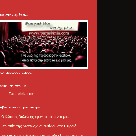
πες στην ομάδα...
.. ενημερώσου άμεσα!
ρειτε μας στο FB
Paraskinia.com
ιαβαστηκαν περισσοτερο
Ο Κώστας Βολιώτης έφυγε από κοντά μας
Στο σπίτι της Δέσπως Διαμαντίδου στο Πειραιά
Σφράγισε μια ολόκληρη εποχή: Θα κλάψετε από τα