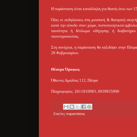
Η παράσταση είναι κατάλληλη για θεατές άνω των 15
Όλες οι εκδηλώσεις στη μουσική & θεατρική σκηνή τ
κατά την είσοδο στον χώρο, πιστοποιητικού εμβολι
ταυτότητα ή δίπλωμα οδήγησης ή διαβατήριο 
ταυτοπροσωπίας.
Στη συνέχεια, η παράσταση θα ταξιδέψει στην Πάτρα
28 Φεβρουαρίου.
Θέατρο Όροφως
Όθωνος Αμαλίας 112, Πάτρα
Πληροφορίες: 2611810983, 6939835990
Ετικέτες
παραστάσεις