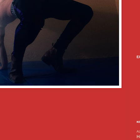
Ε
κ
A
H