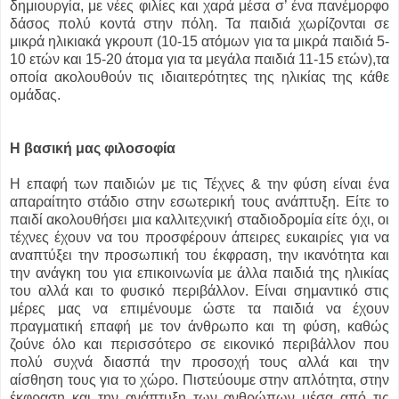
δημιουργία, με νέες φιλίες και χαρά μέσα σ’ ένα πανέμορφο
δάσος πολύ κοντά στην πόλη. Τα παιδιά χωρίζονται σε
μικρά ηλικιακά γκρουπ (10-15 ατόμων για τα μικρά παιδιά 5-
10 ετών και 15-20 άτομα για τα μεγάλα παιδιά 11-15 ετών),τα
οποία ακολουθούν τις ιδιαιτερότητες της ηλικίας της κάθε
ομάδας.
Η βασική μας φιλοσοφία
Η επαφή των παιδιών με τις Τέχνες & την φύση είναι ένα
απαραίτητο στάδιο στην εσωτερική τους ανάπτυξη. Είτε το
παιδί ακολουθήσει μια καλλιτεχνική σταδιοδρομία είτε όχι, οι
τέχνες έχουν να του προσφέρουν άπειρες ευκαιρίες για να
αναπτύξει την προσωπική του έκφραση, την ικανότητα και
την ανάγκη του για επικοινωνία με άλλα παιδιά της ηλικίας
του αλλά και το φυσικό περιβάλλον. Είναι σημαντικό στις
μέρες μας να επιμένουμε ώστε τα παιδιά να έχουν
πραγματική επαφή με τον άνθρωπο και τη φύση, καθώς
ζούνε όλο και περισσότερο σε εικονικό περιβάλλον που
πολύ συχνά διασπά την προσοχή τους αλλά και την
αίσθηση τους για το χώρο. Πιστεύουμε στην απλότητα, στην
έκφραση και την ανάπτυξη των ανθρώπων μέσα από τις