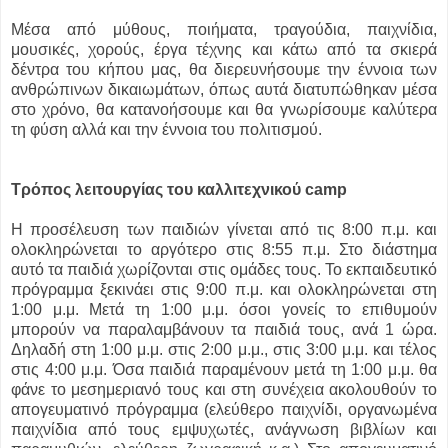
Μέσα από μύθους, ποιήματα, τραγούδια, παιχνίδια,
μουσικές, χορούς, έργα τέχνης και κάτω από τα σκιερά
δέντρα του κήπου μας, θα διερευνήσουμε την έννοια των
ανθρώπινων δικαιωμάτων, όπως αυτά διατυπώθηκαν μέσα
στο χρόνο, θα κατανοήσουμε και θα γνωρίσουμε καλύτερα
τη φύση αλλά και την έννοια του πολιτισμού.
Τρόπος λειτουργίας του καλλιτεχνικού camp
Η προσέλευση των παιδιών γίνεται από τις 8:00 π.μ. και
ολοκληρώνεται το αργότερο στις 8:55 π.μ. Στο διάστημα
αυτό τα παιδιά χωρίζονται στις ομάδες τους. Το εκπαιδευτικό
πρόγραμμα ξεκινάει στις 9:00 π.μ. και ολοκληρώνεται στη
1:00 μ.μ. Μετά τη 1:00 μ.μ. όσοι γονείς το επιθυμούν
μπορούν να παραλαμβάνουν τα παιδιά τους, ανά 1 ώρα.
Δηλαδή στη 1:00 μ.μ. στις 2:00 μ.μ., στις 3:00 μ.μ. και τέλος
στις 4:00 μ.μ. Όσα παιδιά παραμένουν μετά τη 1:00 μ.μ. θα
φάνε το μεσημεριανό τους και στη συνέχεια ακολουθούν το
απογευματινό πρόγραμμα (ελεύθερο παιχνίδι, οργανωμένα
παιχνίδια από τους εμψυχωτές, ανάγνωση βιβλίων και