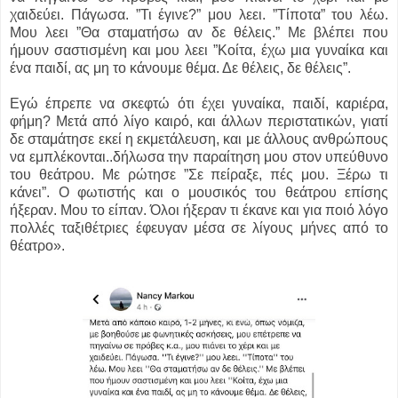
χαιδεύει. Πάγωσα. ”Τι έγινε?” μου λεει. ”Τίποτα” του λέω.
Μου λεει ”Θα σταματήσω αν δε θέλεις.” Με βλέπει που
ήμουν σαστισμένη και μου λεει ”Κοίτα, έχω μια γυναίκα και
ένα παιδί, ας μη το κάνουμε θέμα. Δε θέλεις, δε θέλεις”.
Εγώ έπρεπε να σκεφτώ ότι έχει γυναίκα, παιδί, καριέρα,
φήμη? Μετά από λίγο καιρό, και άλλων περιστατικών, γιατί
δε σταμάτησε εκεί η εκμετάλευση, και με άλλους ανθρώπους
να εμπλέκονται..δήλωσα την παραίτηση μου στον υπεύθυνο
του θεάτρου. Με ρώτησε ”Σε πείραξε, πές μου. Ξέρω τι
κάνει”. Ο φωτιστής και ο μουσικός του θεάτρου επίσης
ήξεραν. Μου το είπαν. Όλοι ήξεραν τι έκανε και για ποιό λόγο
πολλές ταξιθέτριες έφευγαν μέσα σε λίγους μήνες από το
θέατρο».