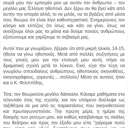
σειρά μου την εμπειρία μου με αυτόν τον άνθρωπο – τον
μεγάλο μας Έλληνα ηθοποιό. Δεν ξέρω αν θα βγεί κάτι από
αυτήν την ιστορία αλλά, το να μιλάς, να τα βγάζεις από μέσα
σου, θεωρώ ότι είναι λίγο καθυσηχαστικό. Ενημερώνεις τον
κόσμο και ελπίζεις ότι ίσως και κάτι να γίνει, ίσως να
ανοίξουμε όλοι μας τα μάτια και δούμε ποιούς ανθρώπους
εξισώνουμε και χαρίζουμε το σεβασμό μας.
Αυτοί που με γνωρίζουν, ήξεραν ότι από μικρή ηλικία, 14-15,
ήθελα να γίνω ηθοποιός. Μετά από πολλές συζητήσεις με
τους γονείς μου για την επιλογή μου αυτή, πήγα σε
δραματική σχολή μετά το λύκειο. Εκεί, είχα την τύχη να
γνωρίσω σπουδαίους ανθρώπους, ηθοποιούς σκηνοθέτες,
σκηνογράφους, χορευτές….πολλούς! Μέσα σε αυτούς ήταν
και ο Κ. Φιλιππίδης.
Τότε, τον θεωρούσα μεγάλο δάσκαλο. Κάναμε μαθήματα στο
τελευταίο έτος της σχολής και τον επόμενο δούλεψα ως
ταξιθέτρια σε μια από τις παραστάσεις που σκηνοθετούσε
και πρωταγωνιστούσε. Την πρώτη μέρα, η ημέρα της
δοκιμής των ρούχων μου, και καθώς κατεβαίναμε τις σκάλες
του θεάτρου και προς την έξοδο μου είπε ”χαίρομαι πολύ