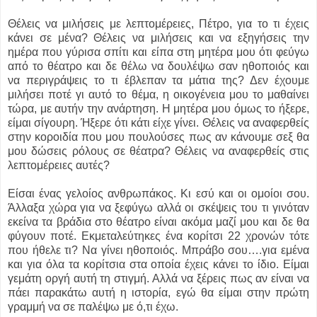
Θέλεις να μιλήσεις με λεπτομέρειες, Πέτρο, για το τι έχεις
κάνει σε μένα? Θέλεις να μιλήσεις και να εξηγήσεις την
ημέρα που γύρισα σπίτι και είπα στη μητέρα μου ότι φεύγω
από το θέατρο και δε θέλω να δουλέψω σαν ηθοποιός και
να περιγράψεις το τι έβλεπαν τα μάτια της? Δεν έχουμε
μιλήσει ποτέ γι αυτό το θέμα, η οικογένεια μου το μαθαίνει
τώρα, με αυτήν την ανάρτηση. Η μητέρα μου όμως το ήξερε,
είμαι σίγουρη. Ήξερε ότι κάτι είχε γίνει. Θέλεις να αναφερθείς
στην κοροιδία που μου πουλούσες πως αν κάνουμε σεξ θα
μου δώσεις ρόλους σε θέατρα? Θέλεις να αναφερθείς στις
λεπτομέρειες αυτές?
Είσαι ένας γελοίος ανθρωπάκος. Κι εσύ και οι ομοίοι σου.
Άλλαξα χώρα για να ξεφύγω αλλά οι σκέψεις του τι γινόταν
εκείνα τα βράδια στο θέατρο είναι ακόμα μαζί μου και δε θα
φύγουν ποτέ. Εκμεταλεύτηκες ένα κορίτσι 22 χρονών τότε
που ήθελε τι? Να γίνει ηθοποιός. Μπράβο σου….για εμένα
και για όλα τα κορίτσια στα οποία έχεις κάνει το ίδιο. Είμαι
γεμάτη οργή αυτή τη στιγμή. Αλλά να ξέρεις πως αν είναι να
πάει παρακάτω αυτή η ιστορία, εγώ θα είμαι στην πρώτη
γραμμή να σε παλέψω με ό,τι έχω.