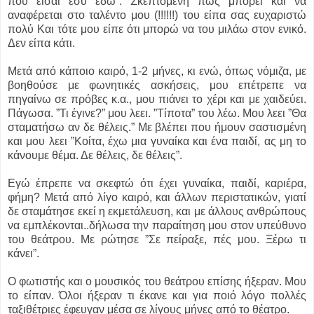
που είσαι εσύ εδώ”. Σκεπτόμενη πως μπορεί και να
αναφέρεται στο ταλέντο μου (!!!!!!) του είπα σας ευχαριστώ
πολύ Και τότε μου είπε ότι μπορώ να του μιλάω στον ενικό.
Δεν είπα κάτι.
Μετά από κάποιο καιρό, 1-2 μήνες, κι ενώ, όπως νόμιζα, με
βοηθούσε με φωνητικές ασκήσεις, μου επέτρεπε να
πηγαίνω σε πρόβες κ.α., μου πιάνει το χέρι και με χαιδεύει.
Πάγωσα. ”Τι έγινε?” μου λεει. ”Τίποτα” του λέω. Μου λεει ”Θα
σταματήσω αν δε θέλεις.” Με βλέπει που ήμουν σαστισμένη
και μου λεει ”Κοίτα, έχω μια γυναίκα και ένα παιδί, ας μη το
κάνουμε θέμα. Δε θέλεις, δε θέλεις”.
Εγώ έπρεπε να σκεφτώ ότι έχει γυναίκα, παιδί, καριέρα,
φήμη? Μετά από λίγο καιρό, και άλλων περιστατικών, γιατί
δε σταμάτησε εκεί η εκμετάλευση, και με άλλους ανθρώπους
να εμπλέκονται..δήλωσα την παραίτηση μου στον υπεύθυνο
του θεάτρου. Με ρώτησε ”Σε πείραξε, πές μου. Ξέρω τι
κάνει”.
Ο φωτιστής και ο μουσικός του θεάτρου επίσης ήξεραν. Μου
το είπαν. Όλοι ήξεραν τι έκανε και για ποιό λόγο πολλές
ταξιθέτριες έφευγαν μέσα σε λίγους μήνες από το θέατρο.