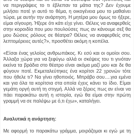
να περιγράψεις το τι έβλεπαν τα μάτια της? Δεν έχουμε
μιλήσει ποτέ γι αυτό το θέμα, η οικογένεια μου το μαθαίνει
τώρα, με αυτήν την ανάρτηση. Η μητέρα μου όμως το ήξερε,
είμαι σίγουρη. Ήξερε ότι κάτι είχε γίνει. Θέλεις να αναφερθείς
στην κοροιδία που μου πουλούσες πως αν κάνουμε σεξ θα
μου δώσεις ρόλους σε θέατρα? Θέλεις να αναφερθείς στις
λεπτομέρειες αυτές?», προσθέτει ακόμη η κοπέλα.
«Είσαι ένας γελοίος ανθρωπάκος. Κι εσύ και οι ομοίοι σου.
Άλλαξα χώρα για να ξεφύγω αλλά οι σκέψεις του τι γινόταν
εκείνα τα βράδια στο θέατρο είναι ακόμα μαζί μου και δε θα
φύγουν ποτέ. Εκμεταλεύτηκες ένα κορίτσι 22 χρονών τότε
που ήθελε τι? Να γίνει ηθοποιός. Μπράβο σου….για εμένα
και για όλα τα κορίτσια στα οποία έχεις κάνει το ίδιο. Είμαι
γεμάτη οργή αυτή τη στιγμή. Αλλά να ξέρεις πως αν είναι να
πάει παρακάτω αυτή η ιστορία, εγώ θα είμαι στην πρώτη
γραμμή να σε παλέψω με ό,τι έχω», καταλήγει.
Αναλυτικά η ανάρτηση:
Με αφορμή το παρακάτω γράμμα, μοιράζομαι κι εγώ με τη