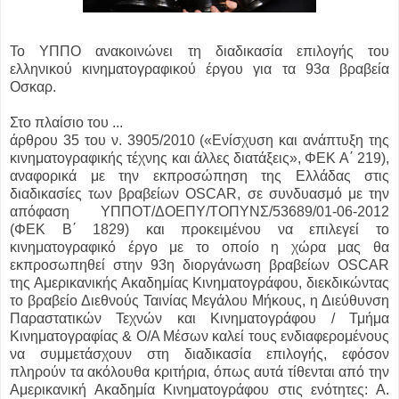
Το ΥΠΠΟ ανακοινώνει τη διαδικασία επιλογής του
ελληνικού κινηματογραφικού έργου για τα 93α βραβεία
Oσκαρ.
Στο πλαίσιο του ...
άρθρου 35 του ν. 3905/2010 («Ενίσχυση και ανάπτυξη της
κινηματογραφικής τέχνης και άλλες διατάξεις», ΦΕΚ Α΄ 219),
αναφορικά με την εκπροσώπηση της Ελλάδας στις
διαδικασίες των βραβείων OSCAR, σε συνδυασμό με την
απόφαση ΥΠΠΟΤ/ΔΟΕΠΥ/ΤΟΠΥΝΣ/53689/01-06-2012
(ΦΕΚ Β΄ 1829) και προκειμένου να επιλεγεί το
κινηματογραφικό έργο με το οποίο η χώρα μας θα
εκπροσωπηθεί στην 93η διοργάνωση βραβείων OSCAR
της Αμερικανικής Ακαδημίας Κινηματογράφου, διεκδικώντας
το βραβείο Διεθνούς Ταινίας Μεγάλου Μήκους, η Διεύθυνση
Παραστατικών Τεχνών και Κινηματογράφου / Τμήμα
Κινηματογραφίας & Ο/Α Μέσων καλεί τους ενδιαφερομένους
να συμμετάσχουν στη διαδικασία επιλογής, εφόσον
πληρούν τα ακόλουθα κριτήρια, όπως αυτά τίθενται από την
Αμερικανική Ακαδημία Κινηματογράφου στις ενότητες: Α.