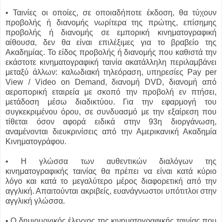
• Ταινίες οι οποίες, σε οποιαδήποτε έκδοση, θα τύχουν
προβολής ή διανομής νωρίτερα της πρώτης, επίσημης
προβολής ή διανομής σε εμπορική κινηματογραφική
αίθουσα, δεν θα είναι επιλέξιμες για το βραβείο της
Ακαδημίας. Το είδος προβολής ή διανομής που καθιστά την
εκάστοτε κινηματογραφική ταινία ακατάλληλη περιλαμβάνει
μεταξύ άλλων: καλωδιακή τηλεόραση, υπηρεσίες Pay per
View / Video on Demand, διανομή DVD, διανομή από
αεροπορική εταιρεία με σκοπό την προβολή εν πτήσει,
μετάδοση μέσω διαδικτύου. Για την εφαρμογή του
συγκεκριμένου όρου, σε συνδυασμό με την εξαίρεση που
τίθεται όσον αφορά ειδικά στην 93η διοργάνωση,
αναμένονται διευκρινίσεις από την Αμερικανική Ακαδημία
Κινηματογράφου.
• Η γλώσσα των αυθεντικών διαλόγων της
κινηματογραφικής ταινίας θα πρέπει να είναι κατά κύριο
λόγο και κατά το μεγαλύτερο μέρος διαφορετική από την
αγγλική. Απαιτούνται ακριβείς, ευανάγνωστοι υπότιτλοι στην
αγγλική γλώσσα.
• Ο δημιουργικός έλεγχος της κινηματογραφικής ταινίας που