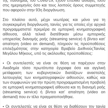
της πανδημίας του Covid-19, έχουν επέλθει αλλαγές τόσο
στις ημερομηνίες όσο και τους λοιπούς όρους συμμετοχής
που αφορούν στην 93η διοργάνωση.
Στο πλαίσιο αυτό, μέχρι νεωτέρας και μόνο για τη
συγκεκριμένη διοργάνωση, ταινίες για τις οποίες είχε αρχικά
προγραμματιστεί πρεμιέρα σε εμπορική κινηματογραφική
αίθουσα, αλλά τελικά διατέθηκαν μέσω εμπορικής
υπηρεσίας διανομής ροής (streaming service) ή βίντεο κατ'
απαίτηση (video on demand), πληρούν τις προϋποθέσεις
επιλεξιμότητας στην κατηγορία Βραβείο ΔιεθνούςΤαινίας
Μεγάλου Μήκους, υπό τις ακόλουθες προϋποθέσεις:
• Οι συντελεστές να είναι σε θέση να παρέχουν στην
Ακαδημία τόσο πρωτότυπα έγγραφα όσο και αγγλική
μετάφραση των κυβερνητικών διατάξεων αναστολής
λειτουργίας των κινηματογραφικών αιθουσών, καθώς και
των συμφωνιών για την πρώτη προγραμματισμένη προβολή
σε εμπορική κινηματογραφική αίθουσα και τη διανομή ροής
(streaming service) ή βίντεο κατ' απαίτηση (video on
demand) που εν τέλει πραγματοποιήθηκε.
• Οι συντελεστές να είναι σε θέση να διαθέσουν την ταινία