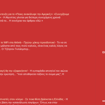
τευξη για το «Ποιος ανακάλυψε την Αμερική;»: «Συνεχίζουμε
η»
-
Η Αίγυπτος γίνεται για δεύτερη συνεχόμενη χρονιά
τά το... Η συνέχεια του άρθρου εδώ »
ε το WiFi στα Airbnb - Πρώην χάκερ προειδοποιεί
-
Το να σε
 μάλιστα από τους πολύ καλούς, είναι ένας καλός λόγος να
.. Ο Τζέησον Γκλάσμπερ...
Ε
νταγή θα την εξαφανίσετε!
-
H κυτταρίτιδα αποτελεί τον αιώνιο
την ερώτηση... “πού αποθηκεύει τοξίνες το σώμα μας”; Η
πνιστές στον κόσμο - Σε ποια θέση βρίσκεται η Ελλάδα;
-
Η
κ
ε βάση την κατανάλωση τσιγάρων. Όπως και στην