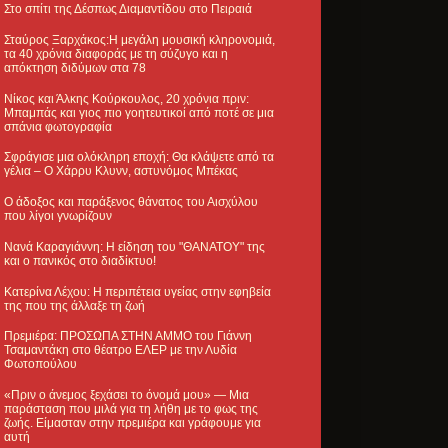
Στο σπίτι της Δέσπως Διαμαντίδου στο Πειραιά
Σταύρος Ξαρχάκος:Η μεγάλη μουσική κληρονομιά,
τα 40 χρόνια διαφοράς με τη σύζυγο και η
απόκτηση διδύμων στα 78
Νίκος και Άλκης Κούρκουλος, 20 χρόνια πριν:
Μπαμπάς και γιος πιο γοητευτικοί από ποτέ σε μια
σπάνια φωτογραφία
Σφράγισε μια ολόκληρη εποχή: Θα κλάψετε από τα
γέλια – Ο Χάρρυ Κλυνν, αστυνόμος Μπέκας
Ο άδοξος και παράξενος θάνατος του Αισχύλου
που λίγοι γνωρίζουν
Νανά Καραγιάννη: Η είδηση του "ΘΑΝΑΤΟΥ" της
και ο πανικός στο διαδίκτυο!
Κατερίνα Λέχου: Η περιπέτεια υγείας στην εφηβεία
της που της άλλαξε τη ζωή
Πρεμιέρα: ΠΡΟΣΩΠΑ ΣΤΗΝ ΑΜΜΟ του Γιάννη
Τσαμαντάκη στο θέατρο ΕΛΕΡ με την Λυδία
Φωτοπούλου
«Πριν ο άνεμος ξεχάσει το όνομά μου» — Μια
παράσταση που μιλά για τη λήθη με το φως της
ζωής. Είμασταν στην πρεμιέρα και γράφουμε για
αυτή