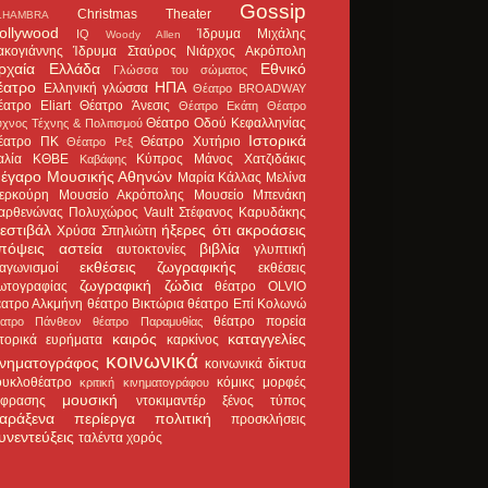
Gossip
Christmas Theater
LHAMBRA
ollywood
Ίδρυμα Μιχάλης
IQ
Woody Allen
ακογιάννης
Ίδρυμα Σταύρος Νιάρχος
Ακρόπολη
ρχαία Ελλάδα
Εθνικό
Γλώσσα του σώματος
έατρο
ΗΠΑ
Ελληνική γλώσσα
Θέατρο BROADWAY
έατρο Eliart
Θέατρο Άνεσις
Θέατρο Εκάτη
Θέατρο
Θέατρο Οδού Κεφαλληνίας
χνος Τέχνης & Πολιτισμού
Ιστορικά
έατρο ΠΚ
Θέατρο Χυτήριο
Θέατρο Ρεξ
αλία
ΚΘΒΕ
Κύπρος
Μάνος Χατζιδάκις
Καβάφης
έγαρο Μουσικής Αθηνών
Μαρία Κάλλας
Μελίνα
ερκούρη
Μουσείο Ακρόπολης
Μουσείο Μπενάκη
αρθενώνας
Πολυχώρος Vault
Στέφανος Καρυδάκης
εστιβάλ
ήξερες ότι
ακροάσεις
Χρύσα Σπηλιώτη
πόψεις
αστεία
βιβλία
αυτοκτονίες
γλυπτική
εκθέσεις ζωγραφικής
ιαγωνισμοί
εκθέσεις
ζωγραφική
ζώδια
ωτογραφίας
θέατρο OLVIO
έατρο Αλκμήνη
θέατρο Βικτώρια
θέατρο Επί Κολωνώ
θέατρο πορεία
έατρο Πάνθεον
θέατρο Παραμυθίας
καιρός
καταγγελίες
στορικά ευρήματα
καρκίνος
κοινωνικά
ινηματογράφος
κοινωνικά δίκτυα
ουκλοθέατρο
κόμικς
μορφές
κριτική κινηματογράφου
μουσική
κφρασης
ντοκιμαντέρ
ξένος τύπος
αράξενα
περίεργα
πολιτική
προσκλήσεις
υνεντεύξεις
ταλέντα
χορός