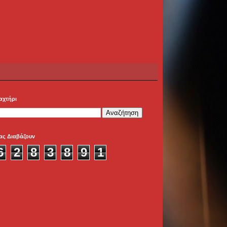
αχτήρι
ας Διαβάζουν
6
2
8
3
8
9
1