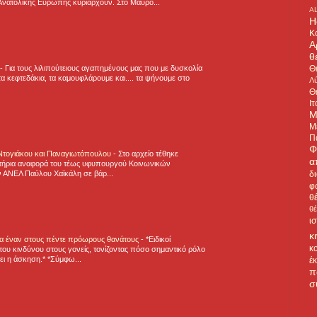
Ανατολικής Ευρώπης κυριαρχούν. Στο Μαυρο...
A
H
Κ
Α
θ
Θ
-
Για τους λιλιπούτειους αγαπημένους μας που με δυσκολία
α κεφτεδάκια, τα καμουφλάρουμε και.... τα ψήνουμε στο
Λύ
Θ
Ιτ
Μ
Μ
Π
Φ
 Ντογιάκου και Παναγιωτόπουλου
-
Στο αρχείο τέθηκε
α
τήρια αναφορά του τέως υφυπουργού Κοινωνικών
δ
 ΑΝΕΛ Παύλου Χαϊκάλη σε βάρ...
φ
θ
θ
ι
κ
για έναν στους πέντε πρόωρους θανάτους
-
*Ειδικοί
κ
ου κινδύνου στους γονείς, τονίζοντας πόσο σημαντικό ρόλο
ζει η άσκηση.* *Σύμφω...
έ
π
σ