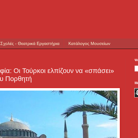
 Σχολές - Θεατρικά Εργαστήρια
Κατάλογος Μουσείων
Ψ
φία: Οι Τούρκοι ελπίζουν να «σπάσει»
ου Πορθητή
Μ