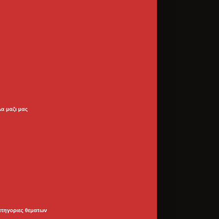
λα μαζι μας
ατηγοριες θεματων