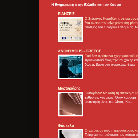
Η Ενημέρωση στην Ελλάδα και τoν Κόσμο
ΕΙΔΗΣΕΙΣ
Ο Στέφανος Καρυδάκης σε μια συνέν
ένα όνειρο που είχε μείνει στη μέσ
σταθμός του Θεάτρου Σαλαμίνας. Με
ANONYMOUS - GREECE
Γιατί δεν πρέπει να χρησιμοποιούμ
προειδοποιεί ένας πρώην χάκερ και
δώσεις βάση στο παρακάτω θέμα. .
Μαρτυριάρης
Κυτταρίτιδα: Με αυτή τη σπιτική συ
εχθρό της γυναίκας! Όταν κάνουμε 
απάντηση είναι: στο λίπος. Και...
Φάσκελο
Οι χώρες με τους περισσότερους κα
Telegraph αποτύπωσε τον κόσμο μ