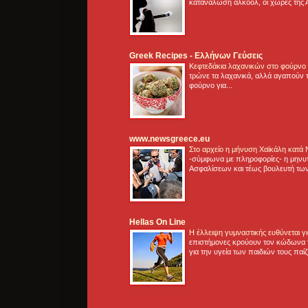
κατανάλωση αλκοόλ, οι χώρες της 
Greek Recipes - Ελλήνων Γεύσεις
Κεφτεδάκια λαχανικών στο φούρνο
τρώνε τα λαχανικά, αλλά αγαπούν τ
φούρνο για...
www.newsgreece.eu
Στο αρχείο η μήνυση Χαϊκάλη κατά
-σύμφωνα με πληροφορίες- η μηνυ
Ασφαλίσεων και τέως βουλευτή των
Hellas On Line
Η έλλειψη γυμναστικής ευθύνεται 
επιστήμονες κρούουν τον κώδωνα τ
για την υγεία των παιδιών τους παί