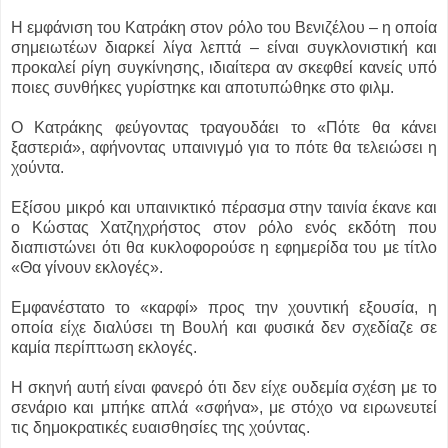
Η εμφάνιση του Κατράκη στον ρόλο του Βενιζέλου – η οποία
σημειωτέων διαρκεί λίγα λεπτά – είναι συγκλονιστική και
προκαλεί ρίγη συγκίνησης, ιδιαίτερα αν σκεφθεί κανείς υπό
ποιες συνθήκες γυρίστηκε και αποτυπώθηκε στο φιλμ.
Ο Κατράκης φεύγοντας τραγουδάει το «Πότε θα κάνει
ξαστεριά», αφήνοντας υπαινιγμό για το πότε θα τελειώσει η
χούντα.
Εξίσου μικρό και υπαινικτικό πέρασμα στην ταινία έκανε και
ο Κώστας Χατζηχρήστος στον ρόλο ενός εκδότη που
διαπιστώνει ότι θα κυκλοφορούσε η εφημερίδα του με τίτλο
«Θα γίνουν εκλογές».
Εμφανέστατο το «καρφί» προς την χουντική εξουσία, η
οποία είχε διαλύσει τη Βουλή και φυσικά δεν σχεδίαζε σε
καμία περίπτωση εκλογές.
Η σκηνή αυτή είναι φανερό ότι δεν είχε ουδεμία σχέση με το
σενάριο και μπήκε απλά «σφήνα», με στόχο να ειρωνευτεί
τις δημοκρατικές ευαισθησίες της χούντας.