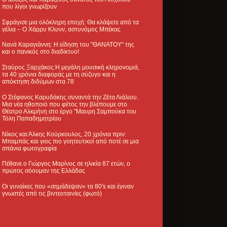
που λίγοι γνωρίζουν
Σφράγισε μια ολόκληρη εποχή: Θα κλάψετε από τα
γέλια – Ο Χάρρυ Κλυνν, αστυνόμος Μπέκας
Νανά Καραγιάννη: Η είδηση του "ΘΑΝΑΤΟΥ" της
και ο πανικός στο διαδίκτυο!
Σταύρος Ξαρχάκος:Η μεγάλη μουσική κληρονομιά,
τα 40 χρόνια διαφοράς με τη σύζυγο και η
απόκτηση διδύμων στα 78
Ο Στέφανος Καρυδάκης συναντά την Ζέτα Λιάλιου.
Μια νέα ηθοποιό που φέτος την βλέπουμε στο
Θέατρο Αλκμήνη στο έργο "Μαυρη Σαμπούκα του
Τόλη Παπαδημητρίου
Νίκος και Άλκης Κούρκουλος, 20 χρόνια πριν:
Μπαμπάς και γιος πιο γοητευτικοί από ποτέ σε μια
σπάνια φωτογραφία
Πέθανε ο Γιώργος Μαρίνος σε ηλικία 87 ετών, ο
πρώτος σόουμαν της Ελλάδας
Οι γυναίκες που «σημάδεψαν» τα 80's και έγιναν
γνωστές από τις βιντεοταινίες (φωτό)