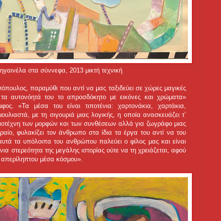
ηγαινέλα στα σύννεφα, 2013 μικτή τεχνική
όπουλος, παραμύθι που αντί να μας ταξιδεύει σε χώρες μαγικές
 τα αυτονόητά του το απροσδόκητο με εικόνες και χρώματα»
φος. «Τα μέσα του είναι τιποτένια: χαρτονάκια, χαρτάκια,
υλιαστά, με τη σιγουριά μιας λογικής, η οποία ανασκευάζει τ’
εξιοτέχνη των μορφών και των συνθέσεων αλλά για ζωγράφο μιας
αίο, φυλακίζει τον άνθρωπο στα ίδια τα έργα του αντί να του
 αυτά τα υπόλοιπα του ανθρώπου παλεύει ο φίλος μας και είναι
ένια στερεότητα της μεγάλης ιστορίας ούτε να τη χρειάζεται, αφού
ά απερίληπτου μέσα κόσμου».