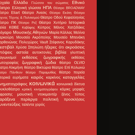
ρχαία Ελλάδα
Εθνικό
Γλώσσα του σώματος
έατρο
ΗΠΑ
Ελληνική γλώσσα
Θέατρο BROADWAY
έατρο Eliart
Θέατρο Άνεσις
Θέατρο Εκάτη
Θέατρο
Θέατρο Οδού Κεφαλληνίας
χνος Τέχνης & Πολιτισμού
Ιστορικά
έατρο ΠΚ
Θέατρο Χυτήριο
Θέατρο Ρεξ
αλία
ΚΘΒΕ
Κύπρος
Μάνος Χατζιδάκις
Καβάφης
έγαρο Μουσικής Αθηνών
Μαρία Κάλλας
Μελίνα
ερκούρη
Μουσείο Ακρόπολης
Μουσείο Μπενάκη
αρθενώνας
Πολυχώρος Vault
Στέφανος Καρυδάκης
εστιβάλ
ήξερες ότι
ακροάσεις
Χρύσα Σπηλιώτη
πόψεις
αστεία
βιβλία
αυτοκτονίες
γλυπτική
εκθέσεις ζωγραφικής
ιαγωνισμοί
εκθέσεις
ζωγραφική
ζώδια
ωτογραφίας
θέατρο OLVIO
έατρο Αλκμήνη
θέατρο Βικτώρια
θέατρο Επί Κολωνώ
θέατρο πορεία
έατρο Πάνθεον
θέατρο Παραμυθίας
καιρός
καταγγελίες
στορικά ευρήματα
καρκίνος
κοινωνικά
ινηματογράφος
κοινωνικά δίκτυα
ουκλοθέατρο
κόμικς
μορφές
κριτική κινηματογράφου
μουσική
κφρασης
ντοκιμαντέρ
ξένος τύπος
αράξενα
περίεργα
πολιτική
προσκλήσεις
υνεντεύξεις
ταλέντα
χορός