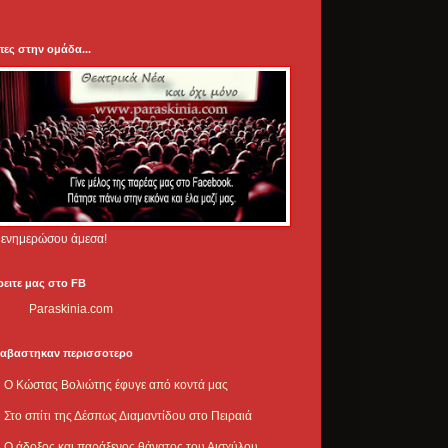
πες στην ομάδα...
.. ενημερώσου άμεσα!
ρειτε μας στο FB
Paraskinia.com
ιαβαστηκαν περισσοτερο
Ο Κώστας Βολιώτης έφυγε από κοντά μας
Στο σπίτι της Δέσπως Διαμαντίδου στο Πειραιά
Ο άδοξος και παράξενος θάνατος του Αισχύλου