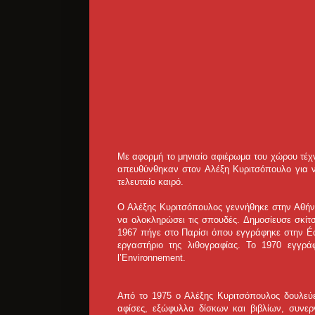
Με αφορμή το μηνιαίο αφιέρωμα του χώρου τέχ
απευθύνθηκαν στον Αλέξη Κυριτσόπουλο για να
τελευταίο καιρό.
Ο Αλέξης Κυριτσόπουλος γεννήθηκε στην Αθήνα
να ολοκληρώσει τις σπουδές. Δημοσίευσε σκίτσ
1967 πήγε στο Παρίσι όπου εγγράφηκε στην Éc
εργαστήριο της λιθογραφίας. Το 1970 εγγρά
l’Environnement.
Από το 1975 ο Αλέξης Κυριτσόπουλος δουλεύε
αφίσες, εξώφυλλα δίσκων και βιβλίων, συνε