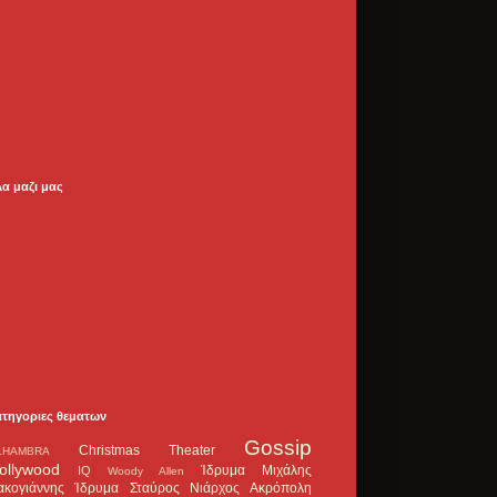
λα μαζι μας
ατηγοριες θεματων
Gossip
Christmas Theater
LHAMBRA
ollywood
Ίδρυμα Μιχάλης
IQ
Woody Allen
ακογιάννης
Ίδρυμα Σταύρος Νιάρχος
Ακρόπολη