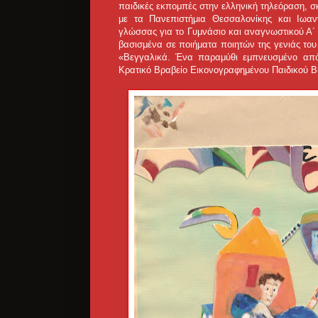
παιδικές εκπομπές στην ελληνική τηλεόραση, σκ
με τα Πανεπιστήμια Θεσσαλονίκης και Ιωα
γλώσσας για το Γυμνάσιο και αναγνωστικού Α´ 
βασισμένα σε ποιήματα ποιητών της γενιάς του
«Βεγγαλικά. Ένα παραμύθι εμπνευσμένο από
Κρατικό Βραβείο Εικονογραφημένου Παιδικού Βιβ