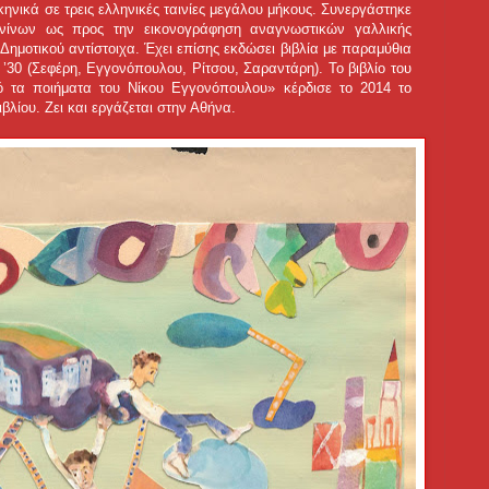
ηνικά σε τρεις ελληνικές ταινίες μεγάλου μήκους. Συνεργάστηκε
ννίνων ως προς την εικονογράφηση αναγνωστικών γαλλικής
Δημοτικού αντίστοιχα. Έχει επίσης εκδώσει βιβλία με παραμύθια
 ’30 (Σεφέρη, Εγγονόπουλου, Ρίτσου, Σαραντάρη). Το βιβλίο του
 τα ποιήματα του Νίκου Εγγονόπουλου» κέρδισε το 2014 το
λίου. Ζει και εργάζεται στην Αθήνα.