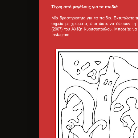
Τέχνη από μεγάλους για τα παιδιά
Μία δραστηριότητα για τα παιδιά. Εκτυπώστε 
σημεία με χρώματα, έτσι ώστε να δώσουν τη 
(2007) του Αλέξη Κυριτσόπουλου. Μπορείτε να
Instagram.