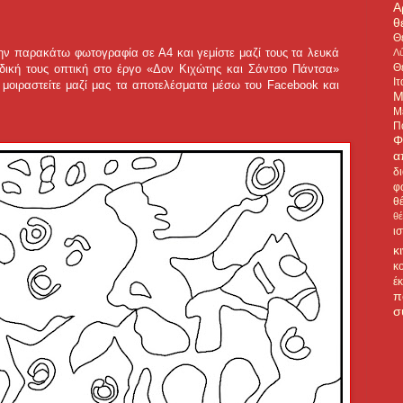
Α
θ
Θ
την παρακάτω φωτογραφία σε Α4 και γεμίστε μαζί τους τα λευκά
Λύ
Θ
δική τους οπτική στο έργο «Δον Κιχώτης και Σάντσο Πάντσα»
Ιτ
 μοιραστείτε μαζί μας τα αποτελέσματα μέσω του Facebook και
Μ
Μ
Π
Φ
α
δ
φ
θ
θ
ι
κ
κ
έ
π
σ