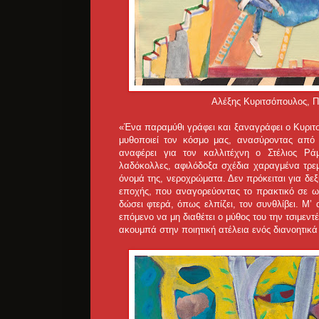
Αλέξης Κυριτσόπουλος, Π
«Ένα παραμύθι γράφει και ξαναγράφει ο Κυριτσ
μυθοποιεί τον κόσμο μας, ανασύροντας από
αναφέρει για τον καλλιτέχνη ο Στέλιος Ράμ
λαδόκολλες, αφιλόδοξα σχέδια χαραγμένα τρεμο
όνομά της, νεροχρώματα. Δεν πρόκειται για δ
εποχής, που αναγορεύοντας το πρακτικό σε ωρ
δώσει φτερά, όπως ελπίζει, τον συνθλίβει. Μ’
επόμενο να μη διαθέτει ο μύθος του την τσιμεντ
ακουμπά στην ποιητική ατέλεια ενός διανοητικ