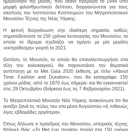
ημερολόγιο της μόδας, που έκανε πρεμιέρα το 1948 υπό
μορφή φιλανθρωπικού δείπνου, διοργανώνεται για τους
σκοπούς του Ινστιτούτου Κοστουμιών του Μητροπολιτικού
Μουσείου Τέχνης της Νέας Υόρκης.
Η φετινή διοργάνωση είχε ιδιαίτερη σημασία, καθώς
σηματοδοτούσε τα 150 χρόνια λειτουργίας του Μουσείου, τα
οποία το ίδρυμα σχεδιάζει να τιμήσει με μία μεγάλη
«εκπρόθεσμη» γιορτή το 2021.
Ωστόσο, το Μουσείο, το οποίο θα επαναλειτουργήσει στα
τέλη του καλοκαιριού, θα παρουσιάσει την θεματικά
αντίστοιχη με το Met Gala 2020 έκθεση, με τίτλο «About
Time: Fashion and Duration», που θα καταγράφει 150
χρόνια μόδας -από το 1870 έως σήμερα- και θα εγκαινιαστεί
στις 29 Οκτωβρίου (διάρκεια έως τις 7 Φεβρουαρίου 2021).
Το Μητροπολιτικό Μουσείο Νέα Υόρκης ανακοίνωσε ότι θα
ανοίξει ξανά τις πύλες του στα μέσα Αυγούστου «ή πιθανώς
λίγες εβδομάδες αργότερα».
Όπως δήλωσε ο πρόεδρος του Μουσείου, ιστορικός τέχνης
Ντάνιελ Βάις «Το Met έχει περάσει πολλά στα 150 χρόνια