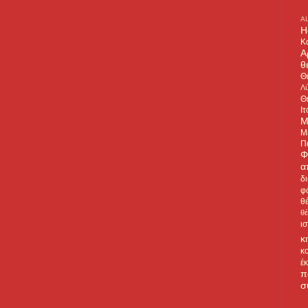
A
H
Κ
Α
θ
Θ
Λύ
Θ
Ιτ
Μ
Μ
Π
Φ
α
δ
φ
θ
θ
ι
κ
κ
έ
π
σ