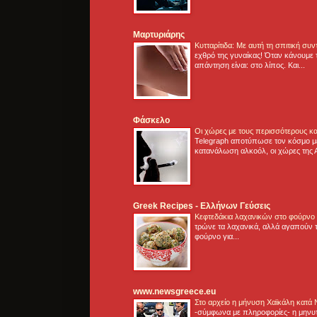
Μαρτυριάρης
Κυτταρίτιδα: Με αυτή τη σπιτική συ
εχθρό της γυναίκας! Όταν κάνουμε 
απάντηση είναι: στο λίπος. Και...
Φάσκελο
Οι χώρες με τους περισσότερους κα
Telegraph αποτύπωσε τον κόσμο μ
κατανάλωση αλκοόλ, οι χώρες της 
Greek Recipes - Ελλήνων Γεύσεις
Κεφτεδάκια λαχανικών στο φούρνο
τρώνε τα λαχανικά, αλλά αγαπούν τ
φούρνο για...
www.newsgreece.eu
Στο αρχείο η μήνυση Χαϊκάλη κατά
-σύμφωνα με πληροφορίες- η μηνυ