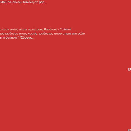
 ΑΝΕΛ Παύλου Χαϊκάλη σε βάρ...
για έναν στους πέντε πρόωρους θανάτους
-
*Ειδικοί
ου κινδύνου στους γονείς, τονίζοντας πόσο σημαντικό ρόλο
ζει η άσκηση.* *Σύμφω...
Ε
κ