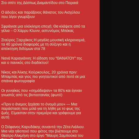
Στο σπίτι της Δέσπως Διαμαντίδου στο Πειραιά
Ο άδοξος και παράξενος θάνατος του Αισχύλου
που λίγοι γνωρίζουν
Σφράγισε μια ολόκληρη εποχή: Θα κλάψετε από τα
γέλια – Ο Χάρρυ Κλυνν, αστυνόμος Μπέκας
Σταύρος Ξαρχάκος:Η μεγάλη μουσική κληρονομιά,
τα 40 χρόνια διαφοράς με τη σύζυγο και η
απόκτηση διδύμων στα 78
Νανά Καραγιάννη: Η είδηση του "ΘΑΝΑΤΟΥ" της
και ο πανικός στο διαδίκτυο!
Νίκος και Άλκης Κούρκουλος, 20 χρόνια πριν:
Μπαμπάς και γιος πιο γοητευτικοί από ποτέ σε μια
σπάνια φωτογραφία
Οι γυναίκες που «σημάδεψαν» τα 80's και έγιναν
γνωστές από τις βιντεοταινίες (φωτό)
«Πριν ο άνεμος ξεχάσει το όνομά μου» — Μια
παράσταση που μιλά για τη λήθη με το φως της
ζωής. Είμασταν στην πρεμιέρα και γράφουμε για
αυτή
Ο Στέφανος Καρυδάκης συναντά την Ζέτα Λιάλιου.
Μια νέα ηθοποιό που φέτος την βλέπουμε στο
Θέατρο Αλκμήνη στο έργο "Μαυρη Σαμπούκα του