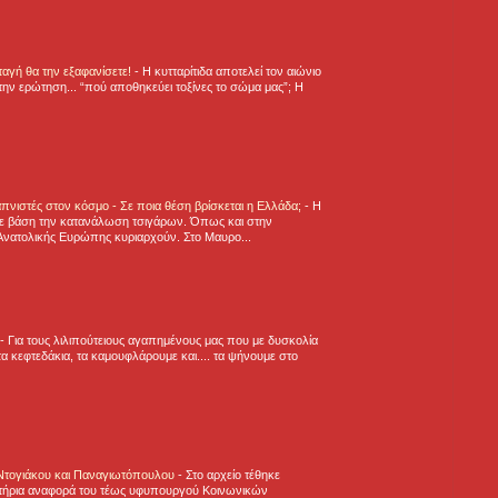
νταγή θα την εξαφανίσετε!
-
H κυτταρίτιδα αποτελεί τον αιώνιο
την ερώτηση... “πού αποθηκεύει τοξίνες το σώμα μας”; Η
πνιστές στον κόσμο - Σε ποια θέση βρίσκεται η Ελλάδα;
-
Η
ε βάση την κατανάλωση τσιγάρων. Όπως και στην
Ανατολικής Ευρώπης κυριαρχούν. Στο Μαυρο...
-
Για τους λιλιπούτειους αγαπημένους μας που με δυσκολία
α κεφτεδάκια, τα καμουφλάρουμε και.... τα ψήνουμε στο
 Ντογιάκου και Παναγιωτόπουλου
-
Στο αρχείο τέθηκε
τήρια αναφορά του τέως υφυπουργού Κοινωνικών