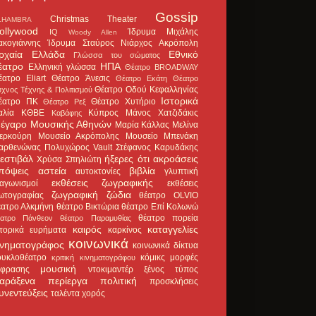
Gossip
Christmas Theater
LHAMBRA
ollywood
Ίδρυμα Μιχάλης
IQ
Woody Allen
ακογιάννης
Ίδρυμα Σταύρος Νιάρχος
Ακρόπολη
ρχαία Ελλάδα
Εθνικό
Γλώσσα του σώματος
έατρο
ΗΠΑ
Ελληνική γλώσσα
Θέατρο BROADWAY
έατρο Eliart
Θέατρο Άνεσις
Θέατρο Εκάτη
Θέατρο
Θέατρο Οδού Κεφαλληνίας
χνος Τέχνης & Πολιτισμού
Ιστορικά
έατρο ΠΚ
Θέατρο Χυτήριο
Θέατρο Ρεξ
αλία
ΚΘΒΕ
Κύπρος
Μάνος Χατζιδάκις
Καβάφης
έγαρο Μουσικής Αθηνών
Μαρία Κάλλας
Μελίνα
ερκούρη
Μουσείο Ακρόπολης
Μουσείο Μπενάκη
αρθενώνας
Πολυχώρος Vault
Στέφανος Καρυδάκης
εστιβάλ
ήξερες ότι
ακροάσεις
Χρύσα Σπηλιώτη
πόψεις
αστεία
βιβλία
αυτοκτονίες
γλυπτική
εκθέσεις ζωγραφικής
ιαγωνισμοί
εκθέσεις
ζωγραφική
ζώδια
ωτογραφίας
θέατρο OLVIO
έατρο Αλκμήνη
θέατρο Βικτώρια
θέατρο Επί Κολωνώ
θέατρο πορεία
έατρο Πάνθεον
θέατρο Παραμυθίας
καιρός
καταγγελίες
στορικά ευρήματα
καρκίνος
κοινωνικά
ινηματογράφος
κοινωνικά δίκτυα
ουκλοθέατρο
κόμικς
μορφές
κριτική κινηματογράφου
μουσική
κφρασης
ντοκιμαντέρ
ξένος τύπος
αράξενα
περίεργα
πολιτική
προσκλήσεις
υνεντεύξεις
ταλέντα
χορός