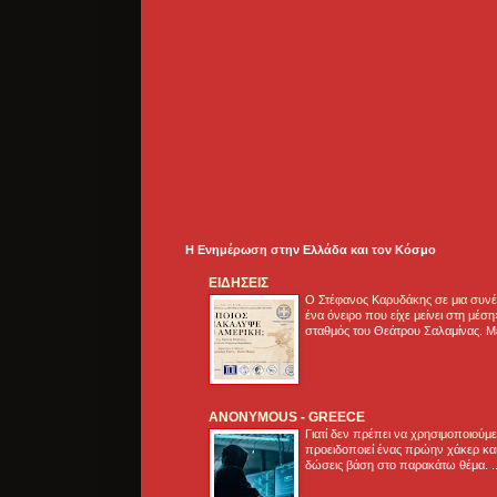
Η Ενημέρωση στην Ελλάδα και τoν Κόσμο
ΕΙΔΗΣΕΙΣ
Ο Στέφανος Καρυδάκης σε μια συνέν
ένα όνειρο που είχε μείνει στη μέσ
σταθμός του Θεάτρου Σαλαμίνας. Με
ANONYMOUS - GREECE
Γιατί δεν πρέπει να χρησιμοποιούμ
προειδοποιεί ένας πρώην χάκερ και
δώσεις βάση στο παρακάτω θέμα. .