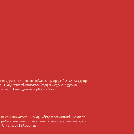
τευξη για το «Ποιος ανακάλυψε την Αμερική;»: «Συνεχίζουμε
η»
-
Η Αίγυπτος γίνεται για δεύτερη συνεχόμενη χρονιά
τά το... Η συνέχεια του άρθρου εδώ »
ε το WiFi στα Airbnb - Πρώην χάκερ προειδοποιεί
-
Το να σε
 μάλιστα από τους πολύ καλούς, είναι ένας καλός λόγος να
.. Ο Τζέησον Γκλάσμπερ...