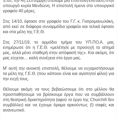
Έτσι, την 4η Σεπτέμβρη στείλαμε μια επιστολή-ένσταση στην
υπουργό κυρία Μενδώνη. Η επιστολή έμεινε στο υπουργικό
γραφείο 40 μέρες.
Στις 14/10, έφτασε στο γραφείο του Γ.Γ. κ. Γιατρομανωλάκη,
από εκεί σε διάφορα συναρμόδια γραφεία και τελικά έφτασε
και στα μέλη της Γ.Ε.Θ.
Στις 27/11/19, το αρμόδιο τμήμα του ΥΠ.ΠΟ.Α. μας
ενημέρωσε ότι η Γ.Ε.Θ. «μελέτησε με προσοχή το αίτημά
μας, αλλά μένει σταθερή στην απόφασή της». Και ακόμη, ότι
μας εύχεται… καλή συνέχεια στο έργο μας.
Μ’ αυτή την ανοικτή επιστολή, θέλουμε να ευχαριστήσουμε
τα μέλη της Γ.Ε.Θ. (που κάποιοι είναι και αγαπητοί φίλοι) για
την ευχή τους.
Θέλουμε ακόμη να τους βεβαιώσουμε ότι στο μέλλον θα
προσπαθήσουμε να βρίσκουμε έργα που να συμβάλλουν
στη θεατρική δραστηριότητα (αφού το έργο της Churchill δεν
συμβάλλει) και να έχουμε όραμα αρκούντως (!) σαφές και
ανανεωτικό.