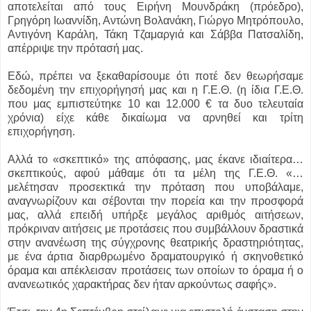
αποτελείται από τους Ειρήνη Μουνδράκη (πρόεδρο),
Γρηγόρη Ιωαννίδη, Αντώνη Βολανάκη, Γιώργο Μητρόπουλο,
Αντιγόνη Καράλη, Τάκη Τζαμαργιά και Σάββα Πατσαλίδη,
απέρριψε την πρότασή μας.
Εδώ, πρέπει να ξεκαθαρίσουμε ότι ποτέ δεν θεωρήσαμε
δεδομένη την επιχορήγησή μας και η Γ.Ε.Θ. (η ίδια Γ.Ε.Θ.
που μας εμπιστεύτηκε 10 και 12.000 € τα δυο τελευταία
χρόνια) είχε κάθε δικαίωμα να αρνηθεί και τρίτη
επιχορήγηση.
Αλλά το «σκεπτικό» της απόφασης, μας έκανε ιδιαίτερα…
σκεπτικούς, αφού μάθαμε ότι τα μέλη της Γ.Ε.Θ. «…
μελέτησαν προσεκτικά την πρόταση που υποβάλαμε,
αναγνωρίζουν και σέβονται την πορεία και την προσφορά
μας, αλλά επειδή υπήρξε μεγάλος αριθμός αιτήσεων,
πρόκριναν αιτήσεις με προτάσεις που συμβάλλουν δραστικά
στην ανανέωση της σύγχρονης θεατρικής δραστηριότητας,
με ένα άρτια διαρθρωμένο δραματουργικό ή σκηνοθετικό
όραμα και απέκλεισαν προτάσεις των οποίων το όραμα ή ο
ανανεωτικός χαρακτήρας δεν ήταν αρκούντως σαφής».