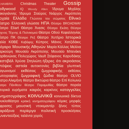
Gossip
Christmas Theater
LHAMBRA
ollywood
Ίδρυμα Μιχάλης
IQ
Woody Allen
ακογιάννης
Ίδρυμα Σταύρος Νιάρχος
Ακρόπολη
ρχαία Ελλάδα
Εθνικό
Γλώσσα του σώματος
έατρο
ΗΠΑ
Ελληνική γλώσσα
Θέατρο BROADWAY
έατρο Eliart
Θέατρο Άνεσις
Θέατρο Εκάτη
Θέατρο
Θέατρο Οδού Κεφαλληνίας
χνος Τέχνης & Πολιτισμού
Ιστορικά
έατρο ΠΚ
Θέατρο Χυτήριο
Θέατρο Ρεξ
αλία
ΚΘΒΕ
Κύπρος
Μάνος Χατζιδάκις
Καβάφης
έγαρο Μουσικής Αθηνών
Μαρία Κάλλας
Μελίνα
ερκούρη
Μουσείο Ακρόπολης
Μουσείο Μπενάκη
αρθενώνας
Πολυχώρος Vault
Στέφανος Καρυδάκης
εστιβάλ
ήξερες ότι
ακροάσεις
Χρύσα Σπηλιώτη
πόψεις
αστεία
βιβλία
αυτοκτονίες
γλυπτική
εκθέσεις ζωγραφικής
ιαγωνισμοί
εκθέσεις
ζωγραφική
ζώδια
ωτογραφίας
θέατρο OLVIO
έατρο Αλκμήνη
θέατρο Βικτώρια
θέατρο Επί Κολωνώ
θέατρο πορεία
έατρο Πάνθεον
θέατρο Παραμυθίας
καιρός
καταγγελίες
στορικά ευρήματα
καρκίνος
κοινωνικά
ινηματογράφος
κοινωνικά δίκτυα
ουκλοθέατρο
κόμικς
μορφές
κριτική κινηματογράφου
μουσική
κφρασης
ντοκιμαντέρ
ξένος τύπος
αράξενα
περίεργα
πολιτική
προσκλήσεις
υνεντεύξεις
ταλέντα
χορός