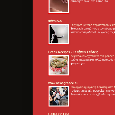
απάντηση είναι: στο λίπος. Και...
Φάσκελο
Οι χώρες με τους περισσότερους κα
Telegraph αποτύπωσε τον κόσμο μ
κατανάλωση αλκοόλ, οι χώρες της 
Greek Recipes - Ελλήνων Γεύσεις
Κεφτεδάκια λαχανικών στο φούρνο
τρώνε τα λαχανικά, αλλά αγαπούν τ
φούρνο για...
www.newsgreece.eu
Στο αρχείο η μήνυση Χαϊκάλη κατά
-σύμφωνα με πληροφορίες- η μηνυ
Ασφαλίσεων και τέως βουλευτή των
Hellas On Line