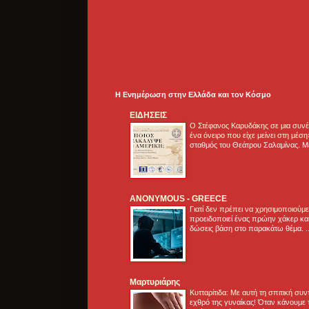
Η Ενημέρωση στην Ελλάδα και τoν Κόσμο
ΕΙΔΗΣΕΙΣ
Ο Στέφανος Καρυδάκης σε μια συνέν
ένα όνειρο που είχε μείνει στη μέσ
σταθμός του Θεάτρου Σαλαμίνας. Με
ANONYMOUS - GREECE
Γιατί δεν πρέπει να χρησιμοποιούμ
προειδοποιεί ένας πρώην χάκερ και
δώσεις βάση στο παρακάτω θέμα. .
Μαρτυριάρης
Κυτταρίτιδα: Με αυτή τη σπιτική συ
εχθρό της γυναίκας! Όταν κάνουμε 