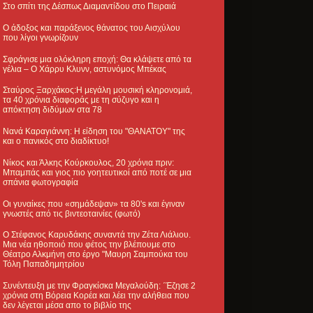
Στο σπίτι της Δέσπως Διαμαντίδου στο Πειραιά
Ο άδοξος και παράξενος θάνατος του Αισχύλου
που λίγοι γνωρίζουν
Σφράγισε μια ολόκληρη εποχή: Θα κλάψετε από τα
γέλια – Ο Χάρρυ Κλυνν, αστυνόμος Μπέκας
Σταύρος Ξαρχάκος:Η μεγάλη μουσική κληρονομιά,
τα 40 χρόνια διαφοράς με τη σύζυγο και η
απόκτηση διδύμων στα 78
Νανά Καραγιάννη: Η είδηση του "ΘΑΝΑΤΟΥ" της
και ο πανικός στο διαδίκτυο!
Νίκος και Άλκης Κούρκουλος, 20 χρόνια πριν:
Μπαμπάς και γιος πιο γοητευτικοί από ποτέ σε μια
σπάνια φωτογραφία
Οι γυναίκες που «σημάδεψαν» τα 80's και έγιναν
γνωστές από τις βιντεοταινίες (φωτό)
Ο Στέφανος Καρυδάκης συναντά την Ζέτα Λιάλιου.
Μια νέα ηθοποιό που φέτος την βλέπουμε στο
Θέατρο Αλκμήνη στο έργο "Μαυρη Σαμπούκα του
Τόλη Παπαδημητρίου
Συνέντευξη με την Φραγκίσκα Μεγαλούδη: ΄Έζησε 2
χρόνια στη Βόρεια Κορέα και λέει την αλήθεια που
δεν λέγεται μέσα απο το βιβλίο της