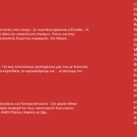
A
H
Κ
Α
θ
Θ
πνιστές στον κόσμο - Σε ποια θέση βρίσκεται η Ελλάδα;
-
Η
ε βάση την κατανάλωση τσιγάρων. Όπως και στην
Λύ
Ανατολικής Ευρώπης κυριαρχούν. Στο Μαυρο...
Θ
Ιτ
Μ
Μ
Π
Φ
-
Για τους λιλιπούτειους αγαπημένους μας που με δυσκολία
α
α κεφτεδάκια, τα καμουφλάρουμε και.... τα ψήνουμε στο
δ
φ
θ
θ
ι
κ
 Ντογιάκου και Παναγιωτόπουλου
-
Στο αρχείο τέθηκε
κ
τήρια αναφορά του τέως υφυπουργού Κοινωνικών
έ
 ΑΝΕΛ Παύλου Χαϊκάλη σε βάρ...
π
σ