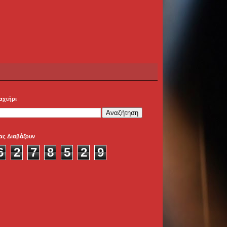
αχτήρι
ας Διαβάζουν
6
2
7
8
5
2
9