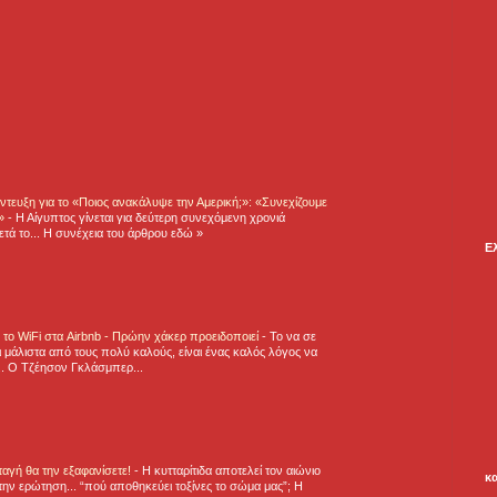
τευξη για το «Ποιος ανακάλυψε την Αμερική;»: «Συνεχίζουμε
η»
-
Η Αίγυπτος γίνεται για δεύτερη συνεχόμενη χρονιά
τά το... Η συνέχεια του άρθρου εδώ »
Ε
ε το WiFi στα Airbnb - Πρώην χάκερ προειδοποιεί
-
Το να σε
 μάλιστα από τους πολύ καλούς, είναι ένας καλός λόγος να
.. Ο Τζέησον Γκλάσμπερ...
νταγή θα την εξαφανίσετε!
-
H κυτταρίτιδα αποτελεί τον αιώνιο
κ
την ερώτηση... “πού αποθηκεύει τοξίνες το σώμα μας”; Η