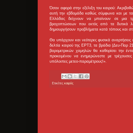
Όσον αφορά στην εξέλιξη του καιρού: Ακριβοθώρ
αυτή την εβδομάδα καθώς σύμφωνα και με τα τ
Ελλάδας δείχνουν να μπαίνουν σε μια τρ
βροχοπτώσεων που εκτός από τα δυτικά λ
δημιουργήσουν προβλήματα κατά τόπους και στι
Θα υπάρχουν και νεότερες φυσικά αναρτήσεις 
δελτία καιρού της ΕΡΤ3, τα βράδια (Δευ-Παρ 
βαρομετρικών χαμηλών θα καθορίσει την έντ
προκειμένου να ενημερώνεστε με τρέχουσες π
υπόλοιπες μετεο-παραμέτρους!».
Ετικέτες
καιρός