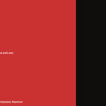
λα μαζι μας
ατηγοριες θεματων