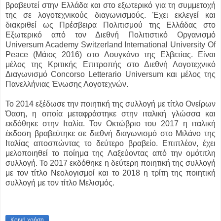
βραβευτεί στην Ελλάδα και στο εξωτερικό για τη συμμετοχή
της σε λογοτεχνικούς διαγωνισμούς. Έχει εκλεγεί και
διακριθεί ως Πρέσβειρα Πολιτισμού της Ελλάδας στο
Εξωτερικό από τον Διεθνή Πολιτιστικό Οργανισμό
Universum Academy Switzerland International University Of
Peace (Μάιος 2016) στο Λουγκάνο της Ελβετίας. Είναι
μέλος της Κριτικής Επιτροπής στο Διεθνή Λογοτεχνικό
Διαγωνισμό Concorso Letterario Uni­versum και μέλος της
Πανελλήνιας Ένωσης Λογοτεχνών.
Το 2014 εξέδωσε την ποιητική της συλλογή με τίτλο Ονείρων
Όαση, η οποία μεταφράστηκε στην ιταλική γλώσσα και
εκδόθηκε στην Ιταλία. Τον Οκτώβριο του 2017 η ιταλική
έκδοση βραβεύτηκε σε διεθνή διαγωνισμό στο Μιλάνο της
Ιταλίας αποσπώντας το δεύτερο βραβείο. Επιπλέον, έχει
μελοποιηθεί το ποίημα της Λαξεύοντας από την ομότιτλη
συλλογή. Το 2017 εκδόθηκε η δεύτερη ποιητική της συλλογή
με τον τίτλο Νεολογισμοί και το 2018 η τρίτη της ποιητική
συλλογή με τον τίτλο Μελισμός.
Κοινή χρήση