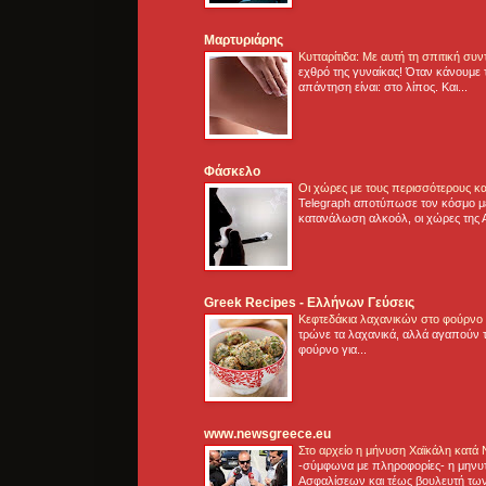
Μαρτυριάρης
Κυτταρίτιδα: Με αυτή τη σπιτική συ
εχθρό της γυναίκας! Όταν κάνουμε 
απάντηση είναι: στο λίπος. Και...
Φάσκελο
Οι χώρες με τους περισσότερους κα
Telegraph αποτύπωσε τον κόσμο μ
κατανάλωση αλκοόλ, οι χώρες της 
Greek Recipes - Ελλήνων Γεύσεις
Κεφτεδάκια λαχανικών στο φούρνο
τρώνε τα λαχανικά, αλλά αγαπούν τ
φούρνο για...
www.newsgreece.eu
Στο αρχείο η μήνυση Χαϊκάλη κατά
-σύμφωνα με πληροφορίες- η μηνυ
Ασφαλίσεων και τέως βουλευτή των