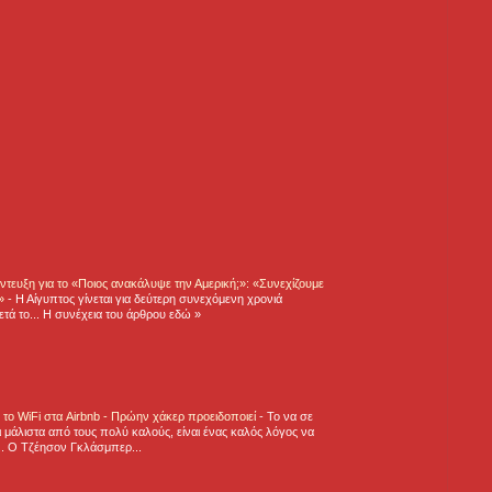
τευξη για το «Ποιος ανακάλυψε την Αμερική;»: «Συνεχίζουμε
η»
-
Η Αίγυπτος γίνεται για δεύτερη συνεχόμενη χρονιά
τά το... Η συνέχεια του άρθρου εδώ »
ε το WiFi στα Airbnb - Πρώην χάκερ προειδοποιεί
-
Το να σε
 μάλιστα από τους πολύ καλούς, είναι ένας καλός λόγος να
.. Ο Τζέησον Γκλάσμπερ...