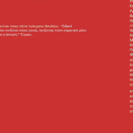
H
Κ
Α
θ
Θ
Λύ
για έναν στους πέντε πρόωρους θανάτους
-
*Ειδικοί
Θ
ου κινδύνου στους γονείς, τονίζοντας πόσο σημαντικό ρόλο
ζει η άσκηση.* *Σύμφω...
Ιτ
Μ
Μ
Π
Φ
α
δ
φ
θ
θ
ι
κ
κ
έ
π
σ