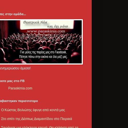
πες στην ομάδα...
.. ενημερώσου άμεσα!
ρειτε μας στο FB
Paraskinia.com
ιαβαστηκαν περισσοτερο
Ο Κώστας Βολιώτης έφυγε από κοντά μας
Στο σπίτι της Δέσπως Διαμαντίδου στο Πειραιά
Σφράγισε μια ολόκληρη εποχή: Θα κλάψετε από τα