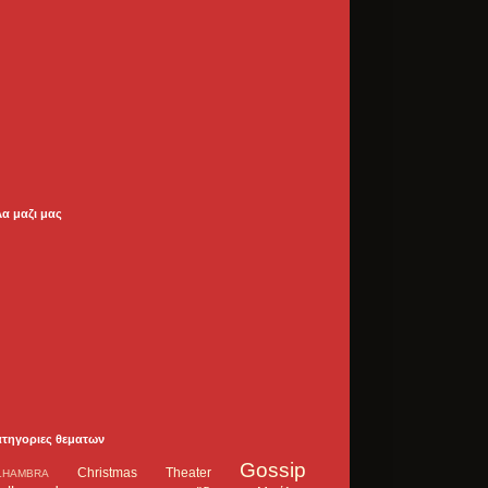
λα μαζι μας
ατηγοριες θεματων
Gossip
Christmas Theater
LHAMBRA