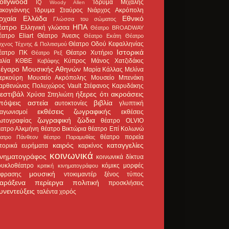
ollywood
Ίδρυμα Μιχάλης
IQ
Woody Allen
ακογιάννης
Ίδρυμα Σταύρος Νιάρχος
Ακρόπολη
ρχαία Ελλάδα
Εθνικό
Γλώσσα του σώματος
έατρο
ΗΠΑ
Ελληνική γλώσσα
Θέατρο BROADWAY
έατρο Eliart
Θέατρο Άνεσις
Θέατρο Εκάτη
Θέατρο
Θέατρο Οδού Κεφαλληνίας
χνος Τέχνης & Πολιτισμού
Ιστορικά
έατρο ΠΚ
Θέατρο Χυτήριο
Θέατρο Ρεξ
αλία
ΚΘΒΕ
Κύπρος
Μάνος Χατζιδάκις
Καβάφης
έγαρο Μουσικής Αθηνών
Μαρία Κάλλας
Μελίνα
ερκούρη
Μουσείο Ακρόπολης
Μουσείο Μπενάκη
αρθενώνας
Πολυχώρος Vault
Στέφανος Καρυδάκης
εστιβάλ
ήξερες ότι
ακροάσεις
Χρύσα Σπηλιώτη
πόψεις
αστεία
βιβλία
αυτοκτονίες
γλυπτική
εκθέσεις ζωγραφικής
ιαγωνισμοί
εκθέσεις
ζωγραφική
ζώδια
ωτογραφίας
θέατρο OLVIO
έατρο Αλκμήνη
θέατρο Βικτώρια
θέατρο Επί Κολωνώ
θέατρο πορεία
έατρο Πάνθεον
θέατρο Παραμυθίας
καιρός
καταγγελίες
στορικά ευρήματα
καρκίνος
κοινωνικά
ινηματογράφος
κοινωνικά δίκτυα
ουκλοθέατρο
κόμικς
μορφές
κριτική κινηματογράφου
μουσική
κφρασης
ντοκιμαντέρ
ξένος τύπος
αράξενα
περίεργα
πολιτική
προσκλήσεις
υνεντεύξεις
ταλέντα
χορός