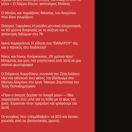
γέλια – Ο Χάρρυ Κλυνν, αστυνόμος Μπέκας
Ο άδοξος και παράξενος θάνατος του Αισχύλου
που λίγοι γνωρίζουν
Σταύρος Ξαρχάκος:Η μεγάλη μουσική κληρονομιά,
τα 40 χρόνια διαφοράς με τη σύζυγο και η
απόκτηση διδύμων στα 78
Νανά Καραγιάννη: Η είδηση του "ΘΑΝΑΤΟΥ" της
και ο πανικός στο διαδίκτυο!
Νίκος και Άλκης Κούρκουλος, 20 χρόνια πριν:
Μπαμπάς και γιος πιο γοητευτικοί από ποτέ σε μια
σπάνια φωτογραφία
Ο Στέφανος Καρυδάκης συναντά την Ζέτα Λιάλιου.
Μια νέα ηθοποιό που φέτος την βλέπουμε στο
Θέατρο Αλκμήνη στο έργο "Μαυρη Σαμπούκα του
Τόλη Παπαδημητρίου
«Πριν ο άνεμος ξεχάσει το όνομά μου» — Μια
παράσταση που μιλά για τη λήθη με το φως της
ζωής. Είμασταν στην πρεμιέρα και γράφουμε για
αυτή
Οι γυναίκες που «σημάδεψαν» τα 80's και έγιναν
γνωστές από τις βιντεοταινίες (φωτό)