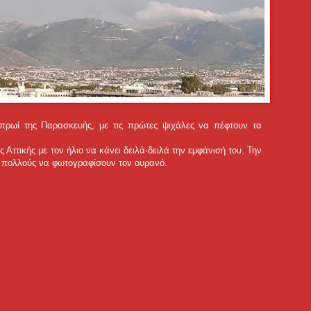
 πρωί της Παρασκευής, με τις πρώτες ψιχάλες να πέφτουν τα
ττικής με τον ήλιο να κάνει δειλά-δειλά την εμφάνισή του. Την
ς πολλούς να φωτογραφίσουν τον ουρανό.