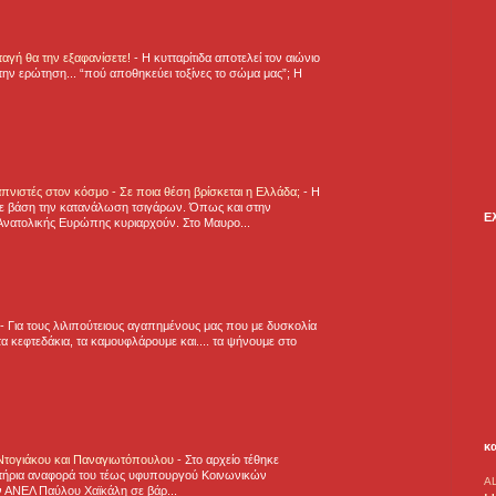
νταγή θα την εξαφανίσετε!
-
H κυτταρίτιδα αποτελεί τον αιώνιο
την ερώτηση... “πού αποθηκεύει τοξίνες το σώμα μας”; Η
πνιστές στον κόσμο - Σε ποια θέση βρίσκεται η Ελλάδα;
-
Η
ε βάση την κατανάλωση τσιγάρων. Όπως και στην
Ε
Ανατολικής Ευρώπης κυριαρχούν. Στο Μαυρο...
-
Για τους λιλιπούτειους αγαπημένους μας που με δυσκολία
α κεφτεδάκια, τα καμουφλάρουμε και.... τα ψήνουμε στο
κ
 Ντογιάκου και Παναγιωτόπουλου
-
Στο αρχείο τέθηκε
τήρια αναφορά του τέως υφυπουργού Κοινωνικών
A
 ΑΝΕΛ Παύλου Χαϊκάλη σε βάρ...