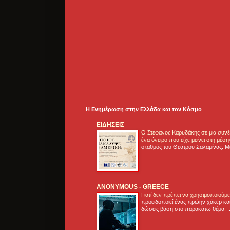
Η Ενημέρωση στην Ελλάδα και τoν Κόσμο
ΕΙΔΗΣΕΙΣ
Ο Στέφανος Καρυδάκης σε μια συνέν
ένα όνειρο που είχε μείνει στη μέσ
σταθμός του Θεάτρου Σαλαμίνας. Με
ANONYMOUS - GREECE
Γιατί δεν πρέπει να χρησιμοποιούμ
προειδοποιεί ένας πρώην χάκερ και
δώσεις βάση στο παρακάτω θέμα. .