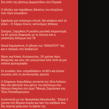
Στο σπίτι της Δέσπως Διαμαντίδου στο Πειραιά
Ο άδοξος και παράξενος θάνατος του Αισχύλου
που λίγοι γνωρίζουν
Σφράγισε μια ολόκληρη εποχή: Θα κλάψετε από τα
γέλια – Ο Χάρρυ Κλυνν, αστυνόμος Μπέκας
Σταύρος Ξαρχάκος:Η μεγάλη μουσική κληρονομιά,
τα 40 χρόνια διαφοράς με τη σύζυγο και η
απόκτηση διδύμων στα 78
Νανά Καραγιάννη: Η είδηση του "ΘΑΝΑΤΟΥ" της
και ο πανικός στο διαδίκτυο!
Νίκος και Άλκης Κούρκουλος, 20 χρόνια πριν:
Μπαμπάς και γιος πιο γοητευτικοί από ποτέ σε μια
σπάνια φωτογραφία
Οι γυναίκες που «σημάδεψαν» τα 80's και έγιναν
γνωστές από τις βιντεοταινίες (φωτό)
Ο Στέφανος Καρυδάκης συναντά την Ζέτα Λιάλιου.
Μια νέα ηθοποιό που φέτος την βλέπουμε στο
Θέατρο Αλκμήνη στο έργο "Μαυρη Σαμπούκα του
Τόλη Παπαδημητρίου
Συνέντευξη με την Φραγκίσκα Μεγαλούδη: ΄Έζησε 2
χρόνια στη Βόρεια Κορέα και λέει την αλήθεια που
δεν λέγεται μέσα απο το βιβλίο της