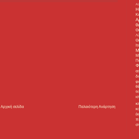
A
H
Κ
Α
θ
Θ
Λύ
Θ
Ιτ
Μ
Μ
Π
Φ
α
δ
φ
θ
θ
ι
κ
Αρχική σελίδα
Παλαιότερη Ανάρτηση
κ
έ
π
σ