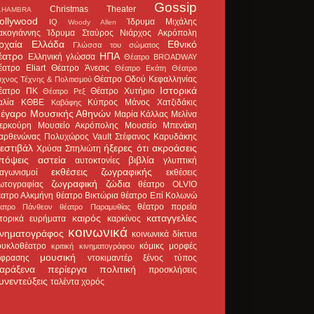
Gossip
Christmas Theater
LHAMBRA
ollywood
Ίδρυμα Μιχάλης
IQ
Woody Allen
ακογιάννης
Ίδρυμα Σταύρος Νιάρχος
Ακρόπολη
ρχαία Ελλάδα
Εθνικό
Γλώσσα του σώματος
έατρο
ΗΠΑ
Ελληνική γλώσσα
Θέατρο BROADWAY
έατρο Eliart
Θέατρο Άνεσις
Θέατρο Εκάτη
Θέατρο
Θέατρο Οδού Κεφαλληνίας
χνος Τέχνης & Πολιτισμού
Ιστορικά
έατρο ΠΚ
Θέατρο Χυτήριο
Θέατρο Ρεξ
αλία
ΚΘΒΕ
Κύπρος
Μάνος Χατζιδάκις
Καβάφης
έγαρο Μουσικής Αθηνών
Μαρία Κάλλας
Μελίνα
ερκούρη
Μουσείο Ακρόπολης
Μουσείο Μπενάκη
αρθενώνας
Πολυχώρος Vault
Στέφανος Καρυδάκης
εστιβάλ
ήξερες ότι
ακροάσεις
Χρύσα Σπηλιώτη
πόψεις
αστεία
βιβλία
αυτοκτονίες
γλυπτική
εκθέσεις ζωγραφικής
ιαγωνισμοί
εκθέσεις
ζωγραφική
ζώδια
ωτογραφίας
θέατρο OLVIO
έατρο Αλκμήνη
θέατρο Βικτώρια
θέατρο Επί Κολωνώ
θέατρο πορεία
έατρο Πάνθεον
θέατρο Παραμυθίας
καιρός
καταγγελίες
στορικά ευρήματα
καρκίνος
κοινωνικά
ινηματογράφος
κοινωνικά δίκτυα
ουκλοθέατρο
κόμικς
μορφές
κριτική κινηματογράφου
μουσική
κφρασης
ντοκιμαντέρ
ξένος τύπος
αράξενα
περίεργα
πολιτική
προσκλήσεις
υνεντεύξεις
ταλέντα
χορός