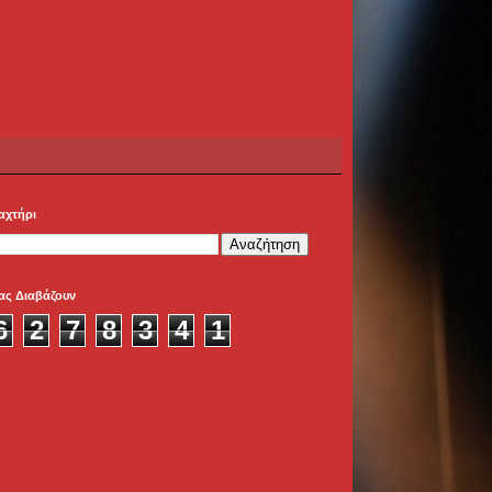
αχτήρι
ας Διαβάζουν
6
2
7
8
3
4
1