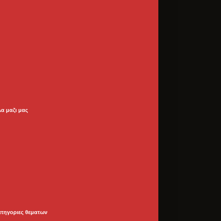
λα μαζι μας
ατηγοριες θεματων