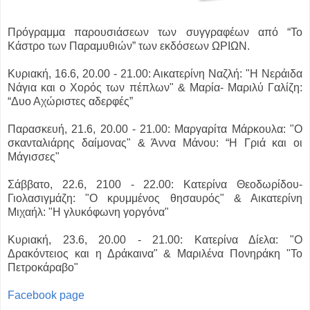
Πρόγραμμα παρουσιάσεων των συγγραφέων από “Το
Κάστρο των Παραμυθιών” των εκδόσεων ΩΡΙΩΝ.
Κυριακή, 16.6, 20.00 - 21.00: Αικατερίνη Ναζλή: "Η Νεράιδα
Νάγια και ο Χορός των πέπλων" & Μαρία- Μαριλύ Γαλίζη:
“Δυο Αχώριστες αδερφές”
Παρασκευή, 21.6, 20.00 - 21.00: Μαργαρίτα Μάρκουλα: "Ο
σκανταλιάρης δαίμονας" & Άννα Μάνου: “Η Γριά και οι
Μάγισσες"
Σάββατο, 22.6, 2100 - 22.00: Κατερίνα Θεοδωρίδου-
Γιολασιγμάζη: "Ο κρυμμένος θησαυρός" & Αικατερίνη
Μιχαήλ: "Η γλυκόφωνη γοργόνα"
Κυριακή, 23.6, 20.00 - 21.00: Κατερίνα Δίελα: "Ο
Δρακόντειος και η Δράκαινα" & Μαριλένα Πονηράκη "Το
Πετροκάραβο"
Facebook page