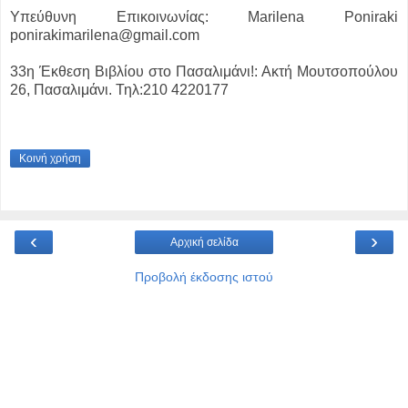
Υπεύθυνη Επικοινωνίας: Marilena Poniraki
ponirakimarilena@gmail.com
33η Έκθεση Βιβλίου στο Πασαλιμάνι!: Ακτή Μουτσοπούλου
26, Πασαλιμάνι. Τηλ:210 4220177
Κοινή χρήση
‹
›
Αρχική σελίδα
Προβολή έκδοσης ιστού