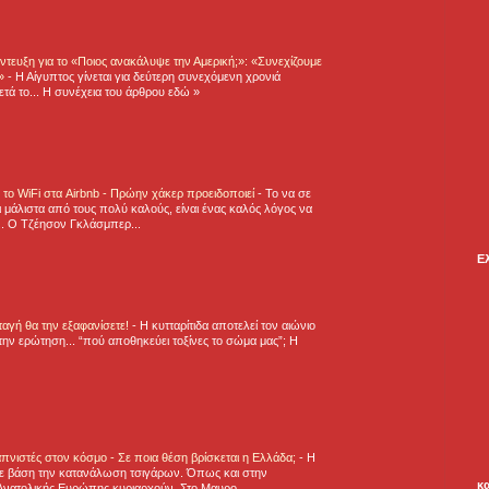
τευξη για το «Ποιος ανακάλυψε την Αμερική;»: «Συνεχίζουμε
η»
-
Η Αίγυπτος γίνεται για δεύτερη συνεχόμενη χρονιά
τά το... Η συνέχεια του άρθρου εδώ »
ε το WiFi στα Airbnb - Πρώην χάκερ προειδοποιεί
-
Το να σε
 μάλιστα από τους πολύ καλούς, είναι ένας καλός λόγος να
.. Ο Τζέησον Γκλάσμπερ...
Ε
νταγή θα την εξαφανίσετε!
-
H κυτταρίτιδα αποτελεί τον αιώνιο
την ερώτηση... “πού αποθηκεύει τοξίνες το σώμα μας”; Η
πνιστές στον κόσμο - Σε ποια θέση βρίσκεται η Ελλάδα;
-
Η
ε βάση την κατανάλωση τσιγάρων. Όπως και στην
κ
Ανατολικής Ευρώπης κυριαρχούν. Στο Μαυρο...