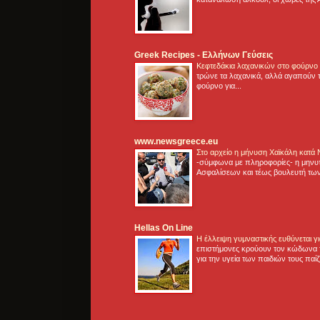
Greek Recipes - Ελλήνων Γεύσεις
Κεφτεδάκια λαχανικών στο φούρνο
τρώνε τα λαχανικά, αλλά αγαπούν τ
φούρνο για...
www.newsgreece.eu
Στο αρχείο η μήνυση Χαϊκάλη κατά
-σύμφωνα με πληροφορίες- η μηνυ
Ασφαλίσεων και τέως βουλευτή των
Hellas On Line
Η έλλειψη γυμναστικής ευθύνεται 
επιστήμονες κρούουν τον κώδωνα τ
για την υγεία των παιδιών τους παί