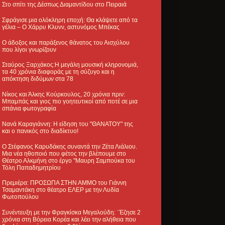
Στο σπίτι της Δέσπως Διαμαντίδου στο Πειραιά
Σφράγισε μια ολόκληρη εποχή: Θα κλάψετε από τα
γέλια – Ο Χάρρυ Κλυνν, αστυνόμος Μπέκας
Ο άδοξος και παράξενος θάνατος του Αισχύλου
που λίγοι γνωρίζουν
Σταύρος Ξαρχάκος:Η μεγάλη μουσική κληρονομιά,
τα 40 χρόνια διαφοράς με τη σύζυγο και η
απόκτηση διδύμων στα 78
Νίκος και Άλκης Κούρκουλος, 20 χρόνια πριν:
Μπαμπάς και γιος πιο γοητευτικοί από ποτέ σε μια
σπάνια φωτογραφία
Νανά Καραγιάννη: Η είδηση του "ΘΑΝΑΤΟΥ" της
και ο πανικός στο διαδίκτυο!
Ο Στέφανος Καρυδάκης συναντά την Ζέτα Λιάλιου.
Μια νέα ηθοποιό που φέτος την βλέπουμε στο
Θέατρο Αλκμήνη στο έργο "Μαυρη Σαμπούκα του
Τόλη Παπαδημητρίου
Πρεμιέρα: ΠΡΟΣΩΠΑ ΣΤΗΝ ΑΜΜΟ του Γιάννη
Τσαμαντάκη στο θέατρο ΕΛΕΡ με την Λυδία
Φωτοπούλου
Συνέντευξη με την Φραγκίσκα Μεγαλούδη: ΄Έζησε 2
χρόνια στη Βόρεια Κορέα και λέει την αλήθεια που