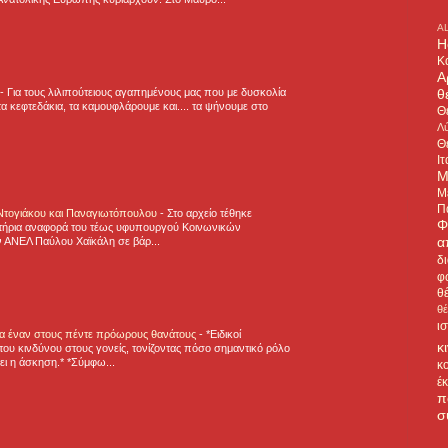
A
H
Κ
Α
θ
-
Για τους λιλιπούτειους αγαπημένους μας που με δυσκολία
α κεφτεδάκια, τα καμουφλάρουμε και.... τα ψήνουμε στο
Θ
Λύ
Θ
Ιτ
Μ
Μ
Π
 Ντογιάκου και Παναγιωτόπουλου
-
Στο αρχείο τέθηκε
Φ
τήρια αναφορά του τέως υφυπουργού Κοινωνικών
α
 ΑΝΕΛ Παύλου Χαϊκάλη σε βάρ...
δ
φ
θ
θ
ι
για έναν στους πέντε πρόωρους θανάτους
-
*Ειδικοί
κ
ου κινδύνου στους γονείς, τονίζοντας πόσο σημαντικό ρόλο
ζει η άσκηση.* *Σύμφω...
κ
έ
π
σ