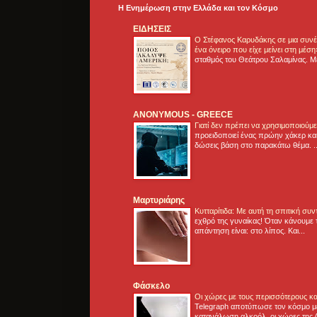
Η Ενημέρωση στην Ελλάδα και τoν Κόσμο
ΕΙΔΗΣΕΙΣ
Ο Στέφανος Καρυδάκης σε μια συνέν
ένα όνειρο που είχε μείνει στη μέσ
σταθμός του Θεάτρου Σαλαμίνας. Με
ANONYMOUS - GREECE
Γιατί δεν πρέπει να χρησιμοποιούμ
προειδοποιεί ένας πρώην χάκερ και
δώσεις βάση στο παρακάτω θέμα. .
Μαρτυριάρης
Κυτταρίτιδα: Με αυτή τη σπιτική συ
εχθρό της γυναίκας! Όταν κάνουμε 
απάντηση είναι: στο λίπος. Και...
Φάσκελο
Οι χώρες με τους περισσότερους κα
Telegraph αποτύπωσε τον κόσμο μ
κατανάλωση αλκοόλ, οι χώρες της 