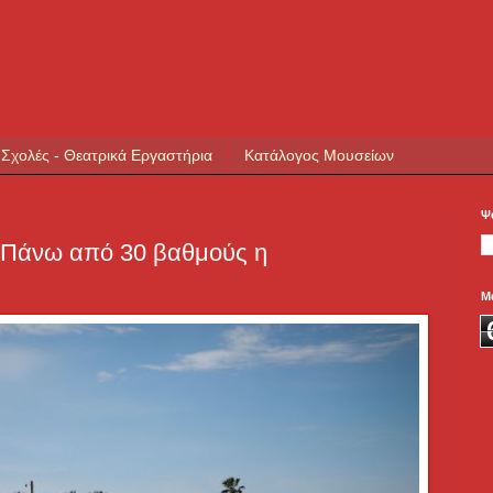
 Σχολές - Θεατρικά Εργαστήρια
Κατάλογος Μουσείων
Ψ
: Πάνω από 30 βαθμούς η
Μ