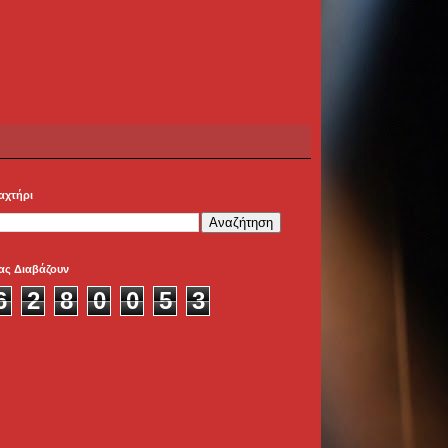
αχτήρι
ας Διαβάζουν
6
2
8
0
0
5
3