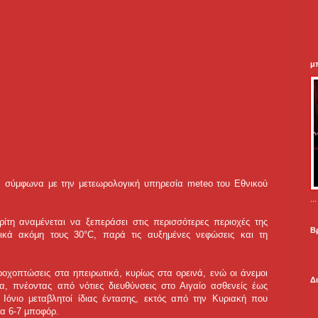
μ
, σύμφωνα με την μετεωρολογική υπηρεσία meteo του Εθνικού
.
ίτη αναμένεται να ξεπεράσει στις περισσότερες περιοχές της
Β
ικά ακόμη τους 30°C, παρά τις αυξημένες νεφώσεις και τη
ροχοπτώσεις στα ηπειρωτικά, κυρίως στα ορεινά, ενώ οι άνεμοι
Δ
, πνέοντας από νότιες διευθύνσεις στο Αιγαίο ασθενείς έως
 Ιόνιο μεταβλητοί ίδιας έντασης, εκτός από την Κυριακή που
τα 6-7 μποφόρ.