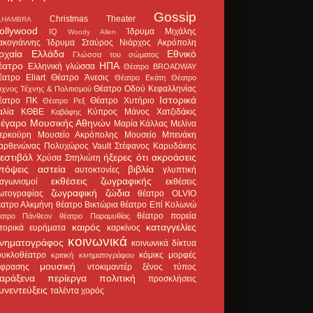
Gossip
Christmas Theater
LHAMBRA
ollywood
Ίδρυμα Μιχάλης
IQ
Woody Allen
ακογιάννης
Ίδρυμα Σταύρος Νιάρχος
Ακρόπολη
ρχαία Ελλάδα
Εθνικό
Γλώσσα του σώματος
έατρο
ΗΠΑ
Ελληνική γλώσσα
Θέατρο BROADWAY
έατρο Eliart
Θέατρο Άνεσις
Θέατρο Εκάτη
Θέατρο
Θέατρο Οδού Κεφαλληνίας
χνος Τέχνης & Πολιτισμού
Ιστορικά
έατρο ΠΚ
Θέατρο Χυτήριο
Θέατρο Ρεξ
αλία
ΚΘΒΕ
Κύπρος
Μάνος Χατζιδάκις
Καβάφης
έγαρο Μουσικής Αθηνών
Μαρία Κάλλας
Μελίνα
ερκούρη
Μουσείο Ακρόπολης
Μουσείο Μπενάκη
αρθενώνας
Πολυχώρος Vault
Στέφανος Καρυδάκης
εστιβάλ
ήξερες ότι
ακροάσεις
Χρύσα Σπηλιώτη
πόψεις
αστεία
βιβλία
αυτοκτονίες
γλυπτική
εκθέσεις ζωγραφικής
ιαγωνισμοί
εκθέσεις
ζωγραφική
ζώδια
ωτογραφίας
θέατρο OLVIO
έατρο Αλκμήνη
θέατρο Βικτώρια
θέατρο Επί Κολωνώ
θέατρο πορεία
έατρο Πάνθεον
θέατρο Παραμυθίας
καιρός
καταγγελίες
στορικά ευρήματα
καρκίνος
κοινωνικά
ινηματογράφος
κοινωνικά δίκτυα
ουκλοθέατρο
κόμικς
μορφές
κριτική κινηματογράφου
μουσική
κφρασης
ντοκιμαντέρ
ξένος τύπος
αράξενα
περίεργα
πολιτική
προσκλήσεις
υνεντεύξεις
ταλέντα
χορός