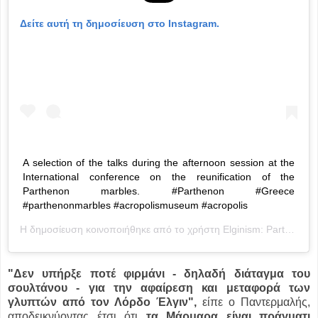
Δείτε αυτή τη δημοσίευση στο Instagram.
A selection of the talks during the afternoon session at the
International conference on the reunification of the
Parthenon marbles. #Parthenon #Greece
#parthenonmarbles #acropolismuseum #acropolis
Η δημοσίευση κοινοποιήθηκε από το χρήστη
Elginism: Parthenon Sculptures
"Δεν υπήρξε ποτέ φιρμάνι - δηλαδή διάταγμα του
σουλτάνου - για την αφαίρεση και μεταφορά των
γλυπτών από τον Λόρδο Έλγιν",
είπε ο Παντερμαλής,
αποδεικνύοντας έτσι ότι
τα Μάρμαρα είναι πράγματι