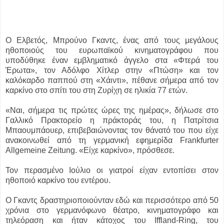
Ο Ελβετός, Μπρούνο Γκαντς, ένας από τους μεγάλους
ηθοποιούς του ευρωπαϊκού κινηματογράφου που
υποδύθηκε έναν εμβληματικό άγγελο στα «Φτερά του
Έρωτα», τον Αδόλφο Χίτλερ στην «Πτώση» και τον
καλόκαρδο παππού στη «Χάιντι», πέθανε σήμερα από τον
καρκίνο στο σπίτι του στη Ζυρίχη σε ηλικία 77 ετών.
«Ναι, σήμερα τις πρώτες ώρες της ημέρας», δήλωσε στο
Γαλλικό Πρακτορείο η πράκτοράς του, η Πατρίτσια
Μπαουμπάουερ, επιβεβαιώνοντας τον θάνατό του που είχε
ανακοινωθεί από τη γερμανική εφημερίδα Frankfurter
Allgemeine Zeitung. «Είχε καρκίνο», πρόσθεσε.
Τον περασμένο Ιούλιο οι γιατροί είχαν εντοπίσει στον
ηθοποιό καρκίνο του εντέρου.
Ο Γκαντς δραστηριοποιούνταν εδώ και περισσότερο από 50
χρόνια στο γερμανόφωνο θέατρο, κινηματογράφο και
τηλεόραση και ήταν κάτοχος του Iffland-Ring, του