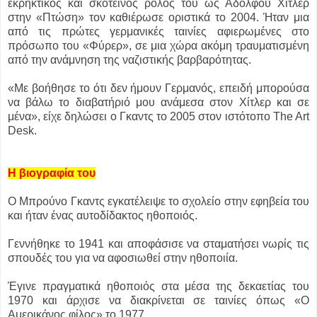
εκρηκτικός και σκοτεινός ρόλος του ως Αδόλφου Χίτλερ
στην «Πτώση» τον καθιέρωσε οριστικά το 2004. Ήταν μια
από τις πρώτες γερμανικές ταινίες αφιερωμένες στο
πρόσωπο του «Φύρερ», σε μια χώρα ακόμη τραυματισμένη
από την ανάμνηση της ναζιστικής βαρβαρότητας.
«Με βοήθησε το ότι δεν ήμουν Γερμανός, επειδή μπορούσα
να βάλω το διαβατήριό μου ανάμεσα στον Χίτλερ και σε
μένα», είχε δηλώσει ο Γκαντς το 2005 στον ιστότοπο The Art
Desk.
Η βιογραφία του
Ο Μπρούνο Γκαντς εγκατέλειψε το σχολείο στην εφηβεία του
και ήταν ένας αυτοδίδακτος ηθοποιός.
Γεννήθηκε το 1941 και αποφάσισε να σταματήσει νωρίς τις
σπουδές του για να αφοσιωθεί στην ηθοποιία.
Έγινε πραγματικά ηθοποιός στα μέσα της δεκαετίας του
1970 και άρχισε να διακρίνεται σε ταινίες όπως «Ο
Αμερικάνος φίλος» το 1977.