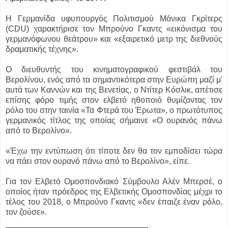
Η Γερμανίδα υφυπουργός Πολιτισμού Μόνικα Γκρίτερς
(CDU) χαρακτήρισε τον Μπρούνο Γκαντς «εικόνισμα του
γερμανόφωνου θεάτρου» και «εξαιρετικό μετρ της διεθνούς
δραματικής τέχνης».
Ο διευθυντής του κινηματογραφικού φεστιβάλ του
Βερολίνου, ενός από τα σημαντικότερα στην Ευρώπη μαζί μ'
αυτά των Καννών και της Βενετίας, ο Ντίτερ Κόσλικ, απέτισε
επίσης φόρο τιμής στον ελβετό ηθοποιό θυμίζοντας τον
ρόλο του στην ταινία «Τα Φτερά του Έρωτα», ο πρωτότυπος
γερμανικός τίτλος της οποίας σήμαινε «Ο ουρανός πάνω
από το Βερολίνο».
«Έχω την εντύπωση ότι τίποτε δεν θα τον εμποδίσει τώρα
να πάει στον ουρανό πάνω από το Βερολίνο», είπε.
Για τον Ελβετό Ομοσπονδιακό Σύμβουλο Αλέν Μπερσέ, ο
οποίος ήταν πρόεδρος της Ελβετικής Ομοσπονδίας μέχρι το
τέλος του 2018, ο Μπρούνο Γκαντς «δεν έπαιζε έναν ρόλο,
τον ζούσε».