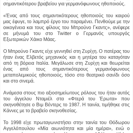
σημαντικότερου βραβείου για γερμανόφωνους ηθοποιούς.
«Ένας από τους σημαντικότερους ηθοποιούς του καιρού
μας έφυγε, το λαμπρό έργο του παραμένει. Πενθούμε με την
οικογένεια και τους φίλους του Μπρούνο Γκαντς», ανέφερε
σε μήνυμά του στο Twitter ο Γερμανός υπουργός
Εξωτερικών Χάικο Μάας.
Ο Μπρούνο Γκαντς είχε γεννηθεί στη Ζυρίχη. Ο πατέρας του
ήταν ένας Ελβετός μηχανικός και η μητέρα του καταγόταν
από τη βόρεια Ιταλία. Μεγάλωσε στη Ζυρίχη και θεωρείται
ένας από τους σημαντικότερους γερμανόφωνους
μεταπολεμικούς ηθοποιούς, τόσο στο θεατρικό σανίδι όσο
και στο σινεμά.
Ανάμεσα στους πιο αξιοσημείωτους ρόλους του ήταν αυτός
του άγγελου Νταμιέλ στα «Φτερά του Έρωτα» που
σκηνοθέτησε ο Βιμ Βέντερς το 1987. Η ταινία, τιμήθηκε στις
Κάννες με το βραβείο σκηνοθεσίας.
Το 1998 είχε πρωταγωνιστήσει στην ταινία του Θόδωρου
Αγγελόπουλου «Μία αιωνιότητα και μία ημέρα», ενώ ο