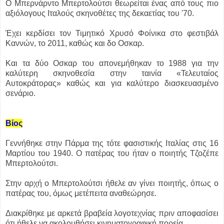
Ο Μπερνάρντο Μπερτολούτσι θεωρείται ένας από τους πιο
αξιόλογους Ιταλούς σκηνοθέτες της δεκαετίας του '70.
Έχει κερδίσει τον Τιμητικό Χρυσό Φοίνικα στο φεστιβάλ
Καννών, το 2011, καθώς και δο Οσκαρ.
Και τα δύο Οσκαρ του απονεμήθηκαν το 1988 για την
καλύτερη σκηνοθεσία στην ταινία «Τελευταίος
Αυτοκράτορας» καθώς και για καλύτερο διασκευασμένο
σενάριο.
Βίος
Γεννήθηκε στην Πάρμα της τότε φασιστικής Ιταλίας στις 16
Μαρτίου του 1940. Ο πατέρας του ήταν ο ποιητής Τζοζέπε
Μπερτολούτσι.
Στην αρχή ο Μπερτολούτσι ήθελε αν γίνει ποιητής, όπως ο
πατέρας του, όμως μετέπειτα αναθεώρησε.
Διακρίθηκε με αρκετά βραβεία λογοτεχνίας πριν αποφασίσει
ότι ήθελε να ακολουθήσει κινηματογραφική πορεία.