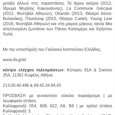
μεταξύ άλλων στις παραστάσεις Τα άγρια αγόρια (2012,
Ίδρυμα Μιχάλης Κακογιάννης), La Commune Grecque
(2012, Φεστιβάλ Αθηνών), Orlando (2013, Θέατρο Ιλίσια-
Βολανάκη), Πλατόνοφ (2015, Θέατρο Cartel), Young Lear
(2016, Φεστιβάλ Αθηνών) και στη μικρού μήκους ταινία Μια
απελπισμένη ζωντάνια των Πάνου Κατσιμέρη και Χρήστου
Χυλά.
Με την υποστήριξη του Γαλλικού Ινστιτούτου Ελλάδος.
www.ifa.gr/el
κέντρο ελέγχου τηλεοράσεων:
Κύπρου 91Α & Σικίνου
35Α, 11361 Κυψέλη, Αθήνα
213.00.40.496 & 69.45.34.84.45
ΠΡΟΣΒΑΣΗ με αυτοκίνητο: εύκολο παρκάρισμα | με
λεωφορείο (στάση
Καλλιφρονά): 054, 608, 622, Α8, Β8 | με τρόλεϊ (στάση
Καλλιφρονά): 3,