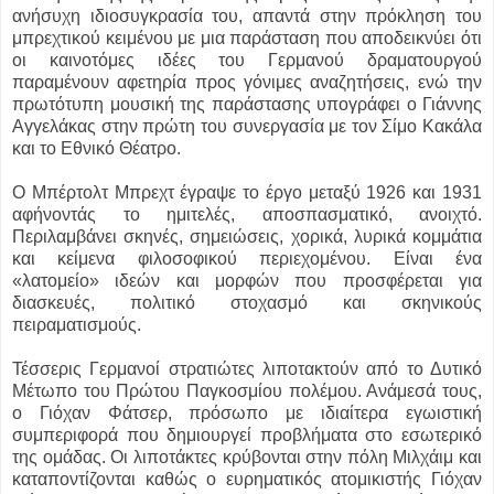
ανήσυχη ιδιοσυγκρασία του, απαντά στην πρόκληση του
μπρεχτικού κειμένου με μια παράσταση που αποδεικνύει ότι
οι καινοτόμες ιδέες του Γερμανού δραματουργού
παραμένουν αφετηρία προς γόνιμες αναζητήσεις, ενώ την
πρωτότυπη μουσική της παράστασης υπογράφει ο Γιάννης
Αγγελάκας στην πρώτη του συνεργασία με τον Σίμο Κακάλα
και το Εθνικό Θέατρο.
Ο Μπέρτολτ Μπρεχτ έγραψε το έργο μεταξύ 1926 και 1931
αφήνοντάς το ημιτελές, αποσπασματικό, ανοιχτό.
Περιλαμβάνει σκηνές, σημειώσεις, χορικά, λυρικά κομμάτια
και κείμενα φιλοσοφικού περιεχομένου. Είναι ένα
«λατομείο» ιδεών και μορφών που προσφέρεται για
διασκευές, πολιτικό στοχασμό και σκηνικούς
πειραματισμούς.
Τέσσερις Γερμανοί στρατιώτες λιποτακτούν από το Δυτικό
Μέτωπο του Πρώτου Παγκοσμίου πολέμου. Ανάμεσά τους,
ο Γιόχαν Φάτσερ, πρόσωπο με ιδιαίτερα εγωιστική
συμπεριφορά που δημιουργεί προβλήματα στο εσωτερικό
της ομάδας. Οι λιποτάκτες κρύβονται στην πόλη Μιλχάιμ και
καταποντίζονται καθώς ο ευρηματικός ατομικιστής Γιόχαν