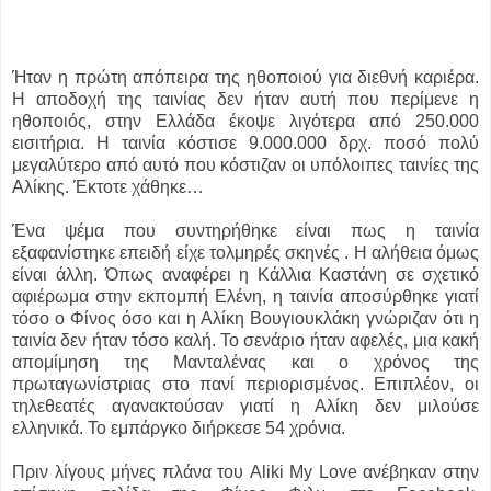
Ήταν η πρώτη απόπειρα της ηθοποιού για διεθνή καριέρα.
Η αποδοχή της ταινίας δεν ήταν αυτή που περίμενε η
ηθοποιός, στην Ελλάδα έκοψε λιγότερα από 250.000
εισιτήρια. Η ταινία κόστισε 9.000.000 δρχ. ποσό πολύ
μεγαλύτερο από αυτό που κόστιζαν οι υπόλοιπες ταινίες της
Αλίκης. Έκτοτε χάθηκε…
Ένα ψέμα που συντηρήθηκε είναι πως η ταινία
εξαφανίστηκε επειδή είχε τολμηρές σκηνές . Η αλήθεια όμως
είναι άλλη. Όπως αναφέρει η Κάλλια Καστάνη σε σχετικό
αφιέρωμα στην εκπομπή Ελένη, η ταινία αποσύρθηκε γιατί
τόσο ο Φίνος όσο και η Αλίκη Βουγιουκλάκη γνώριζαν ότι η
ταινία δεν ήταν τόσο καλή. Το σενάριο ήταν αφελές, μια κακή
απομίμηση της Μανταλένας και ο χρόνος της
πρωταγωνίστριας στο πανί περιορισμένος. Επιπλέον, οι
τηλεθεατές αγανακτούσαν γιατί η Αλίκη δεν μιλούσε
ελληνικά. Το εμπάργκο διήρκεσε 54 χρόνια.
Πριν λίγους μήνες πλάνα του Aliki My Love ανέβηκαν στην