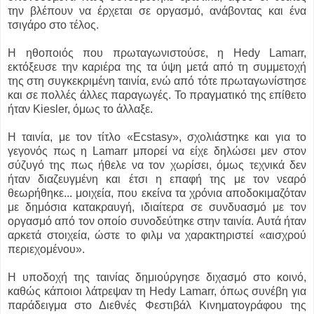
την βλέπουν να έρχεται σε οpγασμό, ανάβοντας και ένα
τσιγάρο στο τέλος.
Η ηθοποιός που πρωταγωνιστούσε, η Ηedy Lamarr,
εκτόξευσε την καριέρα της τα ύψη μετά από τη συμμετοχή
της στη συγκεκριμένη ταινία, ενώ από τότε πρωταγωνίστησε
και σε πολλές άλλες παραγωγές. Το πραγματικό της επίθετο
ήταν Kiesler, όμως το άλλαξε.
Η ταινία, με τον τίτλο «Ecstasy», σχολιάστηκε και για το
γεγονός πως η Lamarr μπορεί να είχε δηλώσει μεν στον
σύζυγό της πως ήθελε να τον χωρίσει, όμως τεχνικά δεν
ήταν διαζευγμένη και έτσι η επαφή της με τον νεαρό
θεωρήθηκε... μοιχεία, που εκείνα τα χρόνια αποδοκιμαζόταν
με δημόσια κατακραυγή, ιδιαίτερα σε συνδυασμό με τον
οργασμό από τον οποίο συνοδεύτηκε στην ταινία. Αυτά ήταν
αρκετά στοιχεία, ώστε το φιλμ να χαρακτηριστεί «αισχρού
περιεχομένου».
Η υποδοχή της ταινίας δημιούργησε διχασμό στο κοινό,
καθώς κάποιοι λάτρεψαν τη Hedy Lamarr, όπως συνέβη για
παράδειγμα στο Διεθνές Φεστιβάλ Κινηματογράφου της