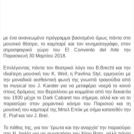
με ένα ανανεωμένο πρόγραμμα βασισμένο όμως πάντα στο
μουσικό θέατρο, το καμπαρέ και τον κινηματογράφο, στον
ατμοσφαιρικό χώρο του El Convento del Arte την
Παρασκευή 30 Μαρτίου 2018.
Επιλέγoντας πάντα τον θεατρικό λόγο του Β.Brecht και την
ιδιαίτερη μουσική του Κ. Weil, η Pavlina Styl, ερμηνεύει με
την μοναδικά αισθαντική φωνή της γνωστά τραγούδια από
τα musical του J. Kander για να μεταφέρει νοερά το κοινό
στους δρόμους του Βερολίνου με κομμάτια από την δεκαετία
του 1930 μέχρι το Dark Cabaret του σήμερα, αλλά και να το
παρασύρει στον ρομαντικό κόσμο του Παρισιού και τη
μουσική του καμπαρέ της Μπελ Επόκ με σήμα κατατεθέν την
Ε. Piaf και τον J. Brel.
Το πάθος της, για τον ‘έρωτα και την αναρχία’ την παρασύρει
στη Ν. Ιταλία για να συναντήσει τον Νino Rota, αλλά πάντα