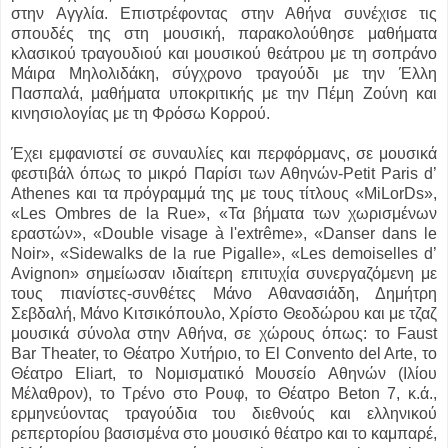
στην Αγγλία. Επιστρέφοντας στην Αθήνα συνέχισε τις
σπουδές της στη μουσική, παρακολούθησε μαθήματα
κλασικού τραγουδιού και μουσικού θεάτρου με τη σοπράνο
Μάιρα Μηλολιδάκη, σύγχρονο τραγούδι με την Έλλη
Πασπαλά, μαθήματα υποκριτικής με την Πέμη Ζούνη και
κινησιολογίας με τη Φρόσω Κορρού.
Έχει εμφανιστεί σε συναυλίες και περφόρμανς, σε μουσικά
φεστιβάλ όπως το μικρό Παρίσι των Αθηνών-Petit Paris d’
Athenes και τα πρόγραμμά της με τους τίτλους «MiLorDs»,
«Les Ombres de la Rue», «Τα βήματα των χωρισμένων
εραστών», «Double visage à l'extrême», «Danser dans le
Noir», «Sidewalks de la rue Pigalle», «Les demoiselles d’
Avignon» σημείωσαν ιδιαίτερη επιτυχία συνεργαζόμενη με
τους πιανίστες-συνθέτες Μάνο Αθανασιάδη, Δημήτρη
Σεβδαλή, Mάνο Κιτσικόπουλο, Χρίστο Θεοδώρου και με τζαζ
μουσικά σύνολα στην Αθήνα, σε χώρους όπως: το Faust
Bar Theater, το Θέατρο Χυτήριο, το El Convento del Arte, το
Θέατρο Εliart, το Νομισματικό Μουσείο Aθηνών (Ιλίου
Μέλαθρον), το Τρένο στο Ρουφ, το Θέατρο Βeton 7, κ.ά.,
ερμηνεύοντας τραγούδια του διεθνούς και ελληνικού
ρεπερτορίου βασισμένα στο μουσικό θέατρο και το καμπαρέ,