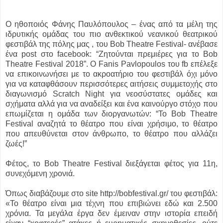
Ο ηθοποιός Φάνης Παυλόπουλος – ένας από τα μέλη της
ιδρυτικής ομάδας του πιο ανθεκτικού νεανικού θεατρικού
φεστιβάλ της πόλης μας , του Bob Theatre Festival- ανέβασε
ένα post στο facebook: “Ζητούνται πρεμιέρες για το Bob
Theatre Festival 2018”. O Fanis Pavlopoulos του fb επέλεξε
να επικοινωνήσει με το ακροατήριο του φεστιβάλ όχι μόνο
για να καταφθάσουν περισσότερες αιτήσεις συμμετοχής στο
διαγωνισμό Scratch Night για νεοσύστατες ομάδες και
σχήματα αλλά για να αναδείξει και ένα καινούργο στόχο που
επωμίζεται η ομάδα των διοργανωτών: “To Bob Theatre
Festival αναζητά το θέατρο που είναι χρήσιμο, το θέατρο
που απευθύνεται στον άνθρωπο, το θέατρο που αλλάζει
ζωές!”
Φέτος, το Bob Theatre Festival διεξάγεται φέτος για 11η,
συνεχόμενη χρονιά.
Όπως διαβάζουμε στο site http://bobfestival.gr/ του φεστιβάλ:
«Το θέατρο είναι μια τέχνη που επιβιώνει εδώ και 2.500
χρόνια. Τα μεγάλα έργα δεν έμειναν στην ιστορία επειδή