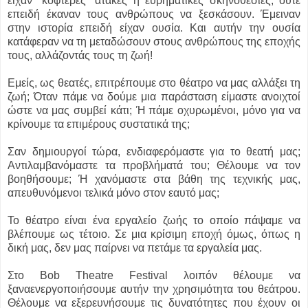
είχαν “κοφτερές” ατάκες ή ευρηματικές σκηνοθεσίες, ούτε
επειδή έκαναν τους ανθρώπους να ξεσκάσουν. Έμειναν
στην ιστορία επειδή είχαν ουσία. Και αυτήν την ουσία
κατάφεραν να τη μεταδώσουν στους ανθρώπους της εποχής
τους, αλλάζοντάς τους τη ζωή!
Εμείς, ως θεατές, επιτρέπουμε στο θέατρο να μας αλλάξει τη
ζωή; Όταν πάμε να δούμε μια παράσταση είμαστε ανοιχτοί
ώστε να μας συμβεί κάτι; Ή πάμε οχυρωμένοι, μόνο για να
κρίνουμε τα επιμέρους συστατικά της;
Σαν δημιουργοί τώρα, ενδιαφερόμαστε για το θεατή μας;
Αντιλαμβανόμαστε τα προβλήματά του; Θέλουμε να τον
βοηθήσουμε; Ή χανόμαστε στα βάθη της τεχνικής μας,
απευθυνόμενοι τελικά μόνο στον εαυτό μας;
Το θέατρο είναι ένα εργαλείο ζωής το οποίο πάψαμε να
βλέπουμε ως τέτοιο. Σε μια κρίσιμη εποχή όμως, όπως η
δική μας, δεν μας παίρνει να πετάμε τα εργαλεία μας.
Στο Bob Theatre Festival λοιπόν θέλουμε να
ξαναενεργοποιήσουμε αυτήν την χρησιμότητα του θεάτρου.
Θέλουμε να εξερευνήσουμε τις δυνατότητες που έχουν οι