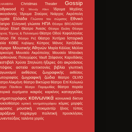
Gossip
Christmas Theater
LHAMBRA
ollywood
Ίδρυμα Μιχάλης
IQ
Woody Allen
ακογιάννης
Ίδρυμα Σταύρος Νιάρχος
Ακρόπολη
ρχαία Ελλάδα
Εθνικό
Γλώσσα του σώματος
έατρο
ΗΠΑ
Ελληνική γλώσσα
Θέατρο BROADWAY
έατρο Eliart
Θέατρο Άνεσις
Θέατρο Εκάτη
Θέατρο
Θέατρο Οδού Κεφαλληνίας
χνος Τέχνης & Πολιτισμού
Ιστορικά
έατρο ΠΚ
Θέατρο Χυτήριο
Θέατρο Ρεξ
αλία
ΚΘΒΕ
Κύπρος
Μάνος Χατζιδάκις
Καβάφης
έγαρο Μουσικής Αθηνών
Μαρία Κάλλας
Μελίνα
ερκούρη
Μουσείο Ακρόπολης
Μουσείο Μπενάκη
αρθενώνας
Πολυχώρος Vault
Στέφανος Καρυδάκης
εστιβάλ
ήξερες ότι
ακροάσεις
Χρύσα Σπηλιώτη
πόψεις
αστεία
βιβλία
αυτοκτονίες
γλυπτική
εκθέσεις ζωγραφικής
ιαγωνισμοί
εκθέσεις
ζωγραφική
ζώδια
ωτογραφίας
θέατρο OLVIO
έατρο Αλκμήνη
θέατρο Βικτώρια
θέατρο Επί Κολωνώ
θέατρο πορεία
έατρο Πάνθεον
θέατρο Παραμυθίας
καιρός
καταγγελίες
στορικά ευρήματα
καρκίνος
κοινωνικά
ινηματογράφος
κοινωνικά δίκτυα
ουκλοθέατρο
κόμικς
μορφές
κριτική κινηματογράφου
μουσική
κφρασης
ντοκιμαντέρ
ξένος τύπος
αράξενα
περίεργα
πολιτική
προσκλήσεις
υνεντεύξεις
ταλέντα
χορός