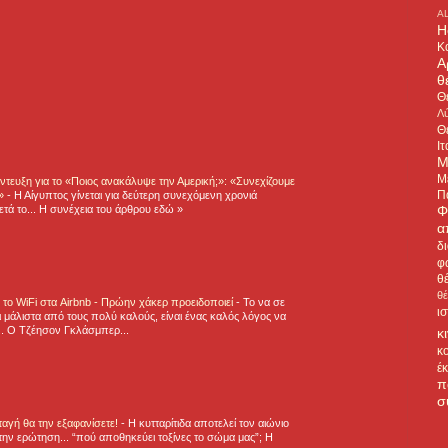
A
H
Κ
Α
θ
Θ
Λύ
Θ
Ιτ
Μ
Μ
τευξη για το «Ποιος ανακάλυψε την Αμερική;»: «Συνεχίζουμε
Π
η»
-
Η Αίγυπτος γίνεται για δεύτερη συνεχόμενη χρονιά
Φ
τά το... Η συνέχεια του άρθρου εδώ »
α
δ
φ
θ
θ
ε το WiFi στα Airbnb - Πρώην χάκερ προειδοποιεί
-
Το να σε
ι
 μάλιστα από τους πολύ καλούς, είναι ένας καλός λόγος να
.. Ο Τζέησον Γκλάσμπερ...
κ
κ
έ
π
σ
νταγή θα την εξαφανίσετε!
-
H κυτταρίτιδα αποτελεί τον αιώνιο
την ερώτηση... “πού αποθηκεύει τοξίνες το σώμα μας”; Η