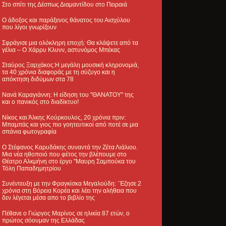
Στο σπίτι της Δέσπως Διαμαντίδου στο Πειραιά
Ο άδοξος και παράξενος θάνατος του Αισχύλου
που λίγοι γνωρίζουν
Σφράγισε μια ολόκληρη εποχή: Θα κλάψετε από τα
γέλια – Ο Χάρρυ Κλυνν, αστυνόμος Μπέκας
Σταύρος Ξαρχάκος:Η μεγάλη μουσική κληρονομιά,
τα 40 χρόνια διαφοράς με τη σύζυγο και η
απόκτηση διδύμων στα 78
Νανά Καραγιάννη: Η είδηση του "ΘΑΝΑΤΟΥ" της
και ο πανικός στο διαδίκτυο!
Νίκος και Άλκης Κούρκουλος, 20 χρόνια πριν:
Μπαμπάς και γιος πιο γοητευτικοί από ποτέ σε μια
σπάνια φωτογραφία
Ο Στέφανος Καρυδάκης συναντά την Ζέτα Λιάλιου.
Μια νέα ηθοποιό που φέτος την βλέπουμε στο
Θέατρο Αλκμήνη στο έργο "Μαυρη Σαμπούκα του
Τόλη Παπαδημητρίου
Συνέντευξη με την Φραγκίσκα Μεγαλούδη: ΄Έζησε 2
χρόνια στη Βόρεια Κορέα και λέει την αλήθεια που
δεν λέγεται μέσα απο το βιβλίο της
Πέθανε ο Γιώργος Μαρίνος σε ηλικία 87 ετών, ο
πρώτος σόουμαν της Ελλάδας