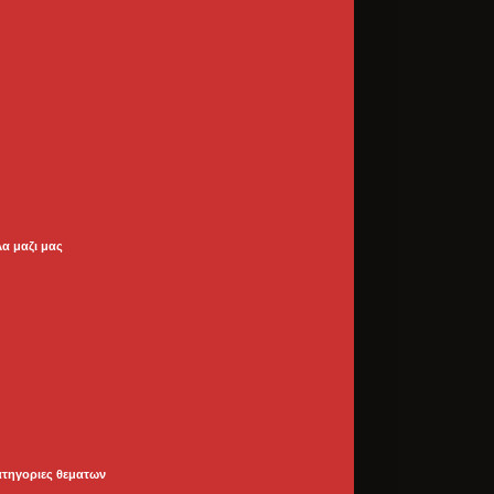
λα μαζι μας
ατηγοριες θεματων