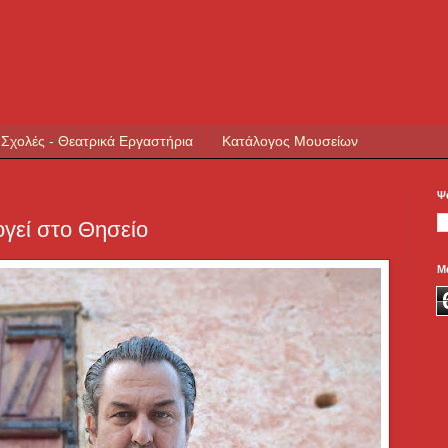
 Σχολές - Θεατρικά Εργαστήρια
Κατάλογος Μουσείων
Ψ
γεί στο Θησείο
Μ