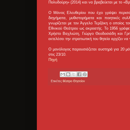
Πολυδούρη» (2014) και να βραβεύεται με το «Β
Ο Μάνος Ελευθερίου που έχει γράψει περισσ
διηγήματα, μυθιστορήματα και ποιητικές συ
γνωρίζεται με τον Άγγελο Τερζάκη ο οποίος τ
Εθνικού Θεάτρου ως ακροατής. Το 1956 γράφετ
Χρήστο Βαχλιώτη, Γιώργο Θεοδοσιάδη και Γρ
εκτελέσει την στρατιωτική του θητεία αρχίζει να
Ο μονόλογος παρουσιάζεται αυστηρά για 20 μό
στις 23/10.
Πηγή
Ετικέτες
θέατρο Θησείον