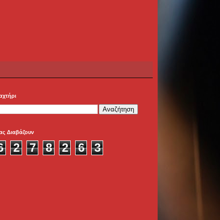
αχτήρι
ας Διαβάζουν
6
2
7
8
2
6
3