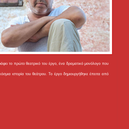
ράφει το πρώτο θεατρικό του έργο, ένα δραματικό μονόλογο που
όσμια ιστορία του θεάτρου. Το έργο δημιουργήθηκε έπειτα από