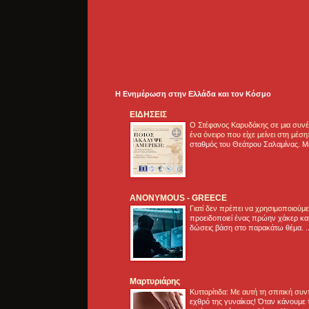
Η Ενημέρωση στην Ελλάδα και τoν Κόσμο
ΕΙΔΗΣΕΙΣ
Ο Στέφανος Καρυδάκης σε μια συνέν
ένα όνειρο που είχε μείνει στη μέσ
σταθμός του Θεάτρου Σαλαμίνας. Με
ANONYMOUS - GREECE
Γιατί δεν πρέπει να χρησιμοποιούμ
προειδοποιεί ένας πρώην χάκερ και
δώσεις βάση στο παρακάτω θέμα. .
Μαρτυριάρης
Κυτταρίτιδα: Με αυτή τη σπιτική συ
εχθρό της γυναίκας! Όταν κάνουμε 