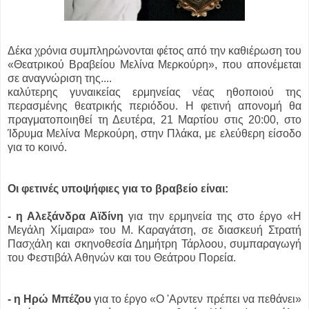
Δέκα χρόνια συμπληρώνονται φέτος από την καθιέρωση του
«Θεατρικού Βραβείου Μελίνα Μερκούρη», που απονέμεται
σε αναγνώριση της....
καλύτερης γυναικείας ερμηνείας νέας ηθοποιού της
περασμένης θεατρικής περιόδου. Η φετινή απονομή θα
πραγματοποιηθεί τη Δευτέρα, 21 Μαρτίου στις 20:00, στο
Ίδρυμα Μελίνα Μερκούρη, στην Πλάκα, με ελεύθερη είσοδο
για το κοινό.
Οι φετινές υποψήφιες για το βραβείο είναι:
- η Αλεξάνδρα Αϊδίνη
για την ερμηνεία της στο έργο «Η
Μεγάλη Χίμαιρα» του Μ. Καραγάτση, σε διασκευή Στρατή
Πασχάλη και σκηνοθεσία Δημήτρη Τάρλοου, συμπαραγωγή
του Φεστιβάλ Αθηνών και του Θεάτρου Πορεία.
- η Ηρώ Μπέζου
για το έργο «Ο 'Αρντεν πρέπει να πεθάνει»