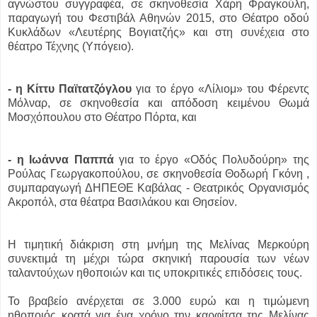
αγνώστου συγγραφέα, σε σκηνοθεσία Χάρη Φραγκούλη,
παραγωγή του Φεστιβάλ Αθηνών 2015, στο Θέατρο οδού
Κυκλάδων «Λευτέρης Βογιατζής» και στη συνέχεια στο
θέατρο Τέχνης (Υπόγειο).
- η Κίττυ Παϊτατζόγλου
για το έργο «Λίλιομ» του Φέρεντς
Μόλναρ, σε σκηνοθεσία και απόδοση κειμένου Θωμά
Μοσχόπουλου στο Θέατρο Πόρτα, και
- η Ιωάννα Παππά
για το έργο «Οδός Πολυδούρη» της
Ρούλας Γεωργακοπούλου, σε σκηνοθεσία Θοδωρή Γκόνη ,
συμπαραγωγή ΔΗΠΕΘΕ Καβάλας - Θεατρικός Οργανισμός
Ακροπόλ, στα θέατρα Βασιλάκου και Θησείον.
Η τιμητική διάκριση στη μνήμη της Μελίνας Μερκούρη
συνεκτιμά τη μέχρι τώρα σκηνική παρουσία των νέων
ταλαντούχων ηθοποιών και τις υποκριτικές επιδόσεις τους.
Το βραβείο ανέρχεται σε 3.000 ευρώ και η τιμώμενη
ηθοποιός κρατά για ένα χρόνο την καρφίτσα της Μελίνας