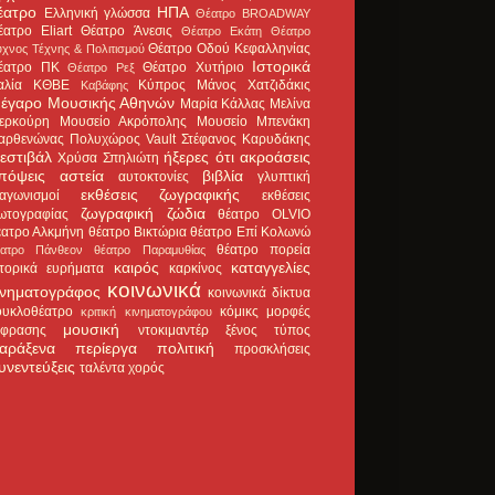
έατρο
ΗΠΑ
Ελληνική γλώσσα
Θέατρο BROADWAY
έατρο Eliart
Θέατρο Άνεσις
Θέατρο Εκάτη
Θέατρο
Θέατρο Οδού Κεφαλληνίας
χνος Τέχνης & Πολιτισμού
Ιστορικά
έατρο ΠΚ
Θέατρο Χυτήριο
Θέατρο Ρεξ
αλία
ΚΘΒΕ
Κύπρος
Μάνος Χατζιδάκις
Καβάφης
έγαρο Μουσικής Αθηνών
Μαρία Κάλλας
Μελίνα
ερκούρη
Μουσείο Ακρόπολης
Μουσείο Μπενάκη
αρθενώνας
Πολυχώρος Vault
Στέφανος Καρυδάκης
εστιβάλ
ήξερες ότι
ακροάσεις
Χρύσα Σπηλιώτη
πόψεις
αστεία
βιβλία
αυτοκτονίες
γλυπτική
εκθέσεις ζωγραφικής
ιαγωνισμοί
εκθέσεις
ζωγραφική
ζώδια
ωτογραφίας
θέατρο OLVIO
έατρο Αλκμήνη
θέατρο Βικτώρια
θέατρο Επί Κολωνώ
θέατρο πορεία
έατρο Πάνθεον
θέατρο Παραμυθίας
καιρός
καταγγελίες
στορικά ευρήματα
καρκίνος
κοινωνικά
ινηματογράφος
κοινωνικά δίκτυα
ουκλοθέατρο
κόμικς
μορφές
κριτική κινηματογράφου
μουσική
κφρασης
ντοκιμαντέρ
ξένος τύπος
αράξενα
περίεργα
πολιτική
προσκλήσεις
υνεντεύξεις
ταλέντα
χορός