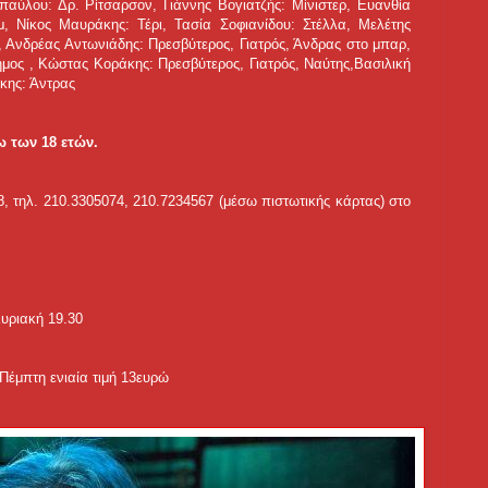
ύλου: Δρ. Ρίτσαρσον, Γιάννης Βογιατζής: Μίνιστερ, Ευανθία
μ, Νίκος Μαυράκης: Τέρι, Τασία Σοφιανίδου: Στέλλα, Μελέτης
, Ανδρέας Αντωνιάδης: Πρεσβύτερος, Γιατρός, Άνδρας στο μπαρ,
ημος , Κώστας Κοράκης: Πρεσβύτερος, Γιατρός, Ναύτης,Βασιλική
κης: Άντρας
ω των 18 ετών.
, τηλ. 210.3305074, 210.7234567 (μέσω πιστωτικής κάρτας) στο
υριακή 19.30
 Πέμπτη ενιαία τιμή 13ευρώ