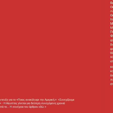
θ
Θ
Λύ
Θ
Ιτ
Μ
Μ
Π
Φ
α
δ
φ
θ
θ
ι
κ
κ
έ
π
σ
τευξη για το «Ποιος ανακάλυψε την Αμερική;»: «Συνεχίζουμε
η»
-
Η Αίγυπτος γίνεται για δεύτερη συνεχόμενη χρονιά
τά το... Η συνέχεια του άρθρου εδώ »