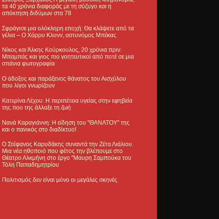
τα 40 χρόνια διαφοράς με τη σύζυγο και η
απόκτηση διδύμων στα 78
Σφράγισε μια ολόκληρη εποχή: Θα κλάψετε από τα
γέλια – Ο Χάρρυ Κλυνν, αστυνόμος Μπέκας
Νίκος και Άλκης Κούρκουλος, 20 χρόνια πριν:
Μπαμπάς και γιος πιο γοητευτικοί από ποτέ σε μια
σπάνια φωτογραφία
Ο άδοξος και παράξενος θάνατος του Αισχύλου
που λίγοι γνωρίζουν
Κατερίνα Λέχου: Η περιπέτεια υγείας στην εφηβεία
της που της άλλαξε τη ζωή
Νανά Καραγιάννη: Η είδηση του "ΘΑΝΑΤΟΥ" της
και ο πανικός στο διαδίκτυο!
Ο Στέφανος Καρυδάκης συναντά την Ζέτα Λιάλιου.
Μια νέα ηθοποιό που φέτος την βλέπουμε στο
Θέατρο Αλκμήνη στο έργο "Μαυρη Σαμπούκα του
Τόλη Παπαδημητρίου
Πολιτισμός δεν είναι μόνο οι μεγάλες σκηνές