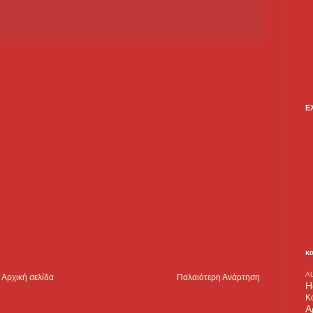
Ε
κ
A
Αρχική σελίδα
Παλαιότερη Ανάρτηση
H
Κ
Α