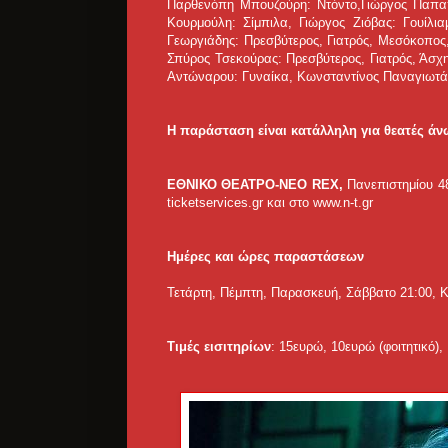
Παρθενόπη Μπουζούρη: Ντόντο,Γιώργος Παπαπα
Κουρμούλη: Σίμπιλα, Γιώργος Ζιόβας: Γουίλια
Γεωργιάδης: Πρεσβύτερος, Γιατρός, Μεσόκοπος
Σπύρος Τσεκούρας: Πρεσβύτερος, Γιατρός, Άσχ
Αντώναρου: Γυναίκα, Κωνσταντίνος Παναγιωτά
Η παράσταση είναι κατάλληλη για θεατές άν
ΕΘΝΙΚΟ ΘΕΑΤΡΟ-ΝΕΟ REX,
Πανεπιστημίου 48
ticketservices.gr και στο www.n-t.gr
Ημέρες και ώρες παραστάσεων
Τετάρτη, Πέμπτη, Παρασκευή, Σάββατο 21:00,
Κ
Τιμές εισιτηρίων
: 15ευρώ, 10ευρώ (φοιτητικό),