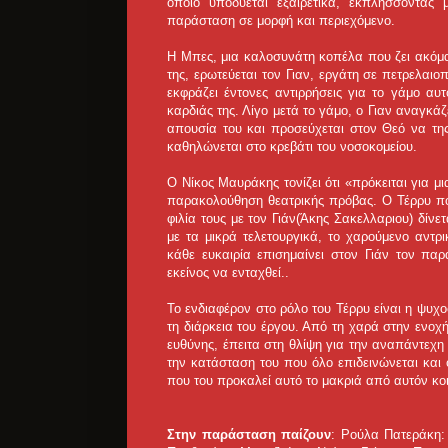
οποίο υποδύεται εξαιρετικά, εκπλήσσοντας μ
παράσταση σε μορφή και περιεχόμενο.
Η Μπες, μια καλοσυνάτη κοπέλα που ζει ακόμα
της, ερωτεύεται τον Γιαν, εργάτη σε πετρελαιο
εκφράζει έντονες αντιρρήσεις για το γάμο α
καρδιάς της. Λίγο μετά το γάμο, ο Γιαν αναγκά
απουσία του και προσεύχεται στον Θεό να της
καθηλώνεται στο κρεβάτι του νοσοκομείου.
Ο Νίκος Μαυράκης τονίζει ότι «πρόκειται για μ
παρακολούθηση θεατρικής πρόβας. Ο Τέρρυ πο
φιλία τους με τον Γιάν(Άκης Σακελλαριου) δίνε
με τα μικρά τελετουργικά, το χαρούμενο αντρι
κάθε ευκαιρία επισημαίνει στον Γιάν τον παρ
εκείνος να ενταχθεί..
Το ενδιαφέρον στο ρόλο του Τέρρυ είναι η ψυχο
τη διάρκεια του έργου. Από τη χαρά στην ενοχή 
ευθύνης, έπειτα στη θλίψη για την αναπάντεχη
την κατάσταση του που όλο επιδεινώνεται και
που του προκαλεί αυτό το μακριά από αυτόν κο
Στην παράσταση παίζουν
: Ρούλα Πατεράκη: 