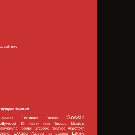
λα μαζι μας
ατηγοριες θεματων
Gossip
Christmas Theater
LHAMBRA
ollywood
Ίδρυμα Μιχάλης
IQ
Woody Allen
ακογιάννης
Ίδρυμα Σταύρος Νιάρχος
Ακρόπολη
ρχαία Ελλάδα
Εθνικό
Γλώσσα του σώματος