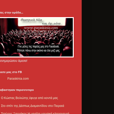
πες στην ομάδα...
.. ενημερώσου άμεσα!
ρειτε μας στο FB
Paraskinia.com
ιαβαστηκαν περισσοτερο
Ο Κώστας Βολιώτης έφυγε από κοντά μας
Στο σπίτι της Δέσπως Διαμαντίδου στο Πειραιά
Σταύρος Ξαρχάκος:Η μεγάλη μουσική κληρονομιά,