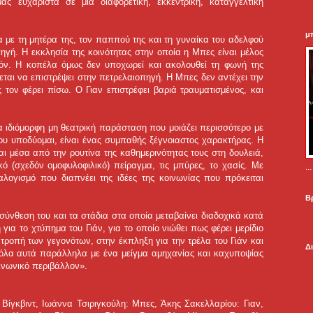
ας ευχάριστα σε μια διαφορετική, εκκεντρική, καταγγελτική
μ
 με τη μητέρα της, τον παππού της και τη γυναίκα του αδελφού
πηγή. Η εκκλησία της κοινότητας στην οποία η Μπες είναι μέλος
υτόν. Η κοπέλα όμως δεν υποχωρεί και ακολουθεί τη φωνή της
ζεται να επιστρέψει στην πετρελαιοπηγή. Η Μπες δεν αντέχει την
 τον φέρει πίσω. Ο Γιαν επιστρέφει βαριά τραυματισμένος, και
ια ιδιόμορφη μη θεατρική παράσταση που μοιάζει περισσότερο με
υ υποδύομαι, είναι ένας συμπαθής ξέγνοιαστος χαρακτήρας. Η
ται μέσα από την ρουτίνα της καθημερινότητας τους στη δουλειά,
κό (σχεδόν ομοφυλοφιλικό) πείραγμα, τις μπύρες, το χασίς. Με
.
αλογισμό που διαπνέει της ιδέες της κοινωνίας που πρόκειται
Β
σύνθεση του και τα στάδια στα οποία μεταβαίνει διαδοχικά κατά
για το χτύπημα του Γιάν, για το οποίο νιώθει πως φέρει μερίδιο
 τροπή των γεγονότων, στην έκπληξη για την τρέλα του Γιάν και
Δ
 όλα αυτά παράλληλα με ένα μείγμα αμηχανίας και καχυποψίας
ινωνικό περιβάλλον».
Βίγκβιντ, Ιωάννα Τσιριγκούλη: Μπες, Άκης Σακελλαρίου: Γιαν,