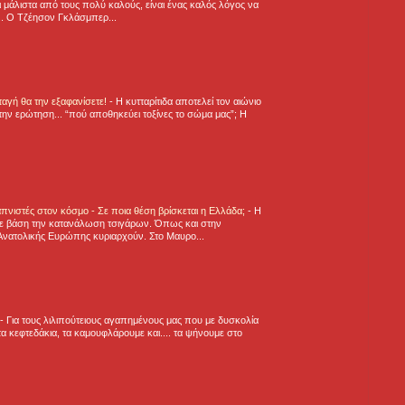
 μάλιστα από τους πολύ καλούς, είναι ένας καλός λόγος να
.. Ο Τζέησον Γκλάσμπερ...
νταγή θα την εξαφανίσετε!
-
H κυτταρίτιδα αποτελεί τον αιώνιο
την ερώτηση... “πού αποθηκεύει τοξίνες το σώμα μας”; Η
πνιστές στον κόσμο - Σε ποια θέση βρίσκεται η Ελλάδα;
-
Η
ε βάση την κατανάλωση τσιγάρων. Όπως και στην
Ανατολικής Ευρώπης κυριαρχούν. Στο Μαυρο...
-
Για τους λιλιπούτειους αγαπημένους μας που με δυσκολία
α κεφτεδάκια, τα καμουφλάρουμε και.... τα ψήνουμε στο