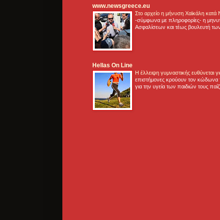
www.newsgreece.eu
Στο αρχείο η μήνυση Χαϊκάλη κατά
-σύμφωνα με πληροφορίες- η μηνυ
Ασφαλίσεων και τέως βουλευτή των
Hellas On Line
Η έλλειψη γυμναστικής ευθύνεται 
επιστήμονες κρούουν τον κώδωνα τ
για την υγεία των παιδιών τους παί