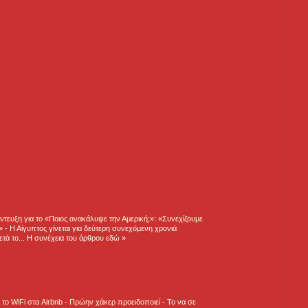
τευξη για το «Ποιος ανακάλυψε την Αμερική;»: «Συνεχίζουμε
η»
-
Η Αίγυπτος γίνεται για δεύτερη συνεχόμενη χρονιά
τά το... Η συνέχεια του άρθρου εδώ »
ε το WiFi στα Airbnb - Πρώην χάκερ προειδοποιεί
-
Το να σε