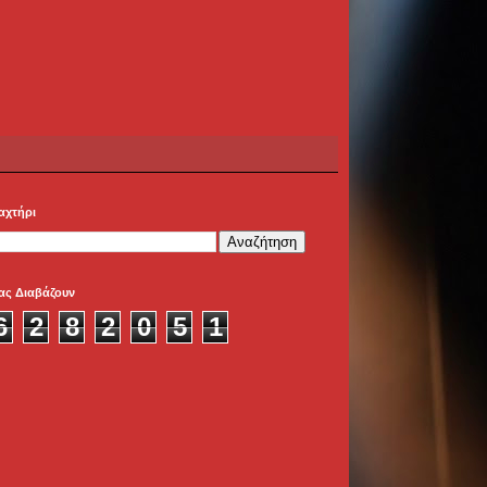
αχτήρι
ας Διαβάζουν
6
2
8
2
0
5
1