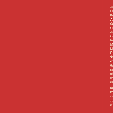
A
H
Κ
Α
θ
Θ
Λύ
Θ
Ιτ
Μ
Μ
Π
Φ
α
δ
φ
θ
θ
ι
κ
κ
έ
π
σ