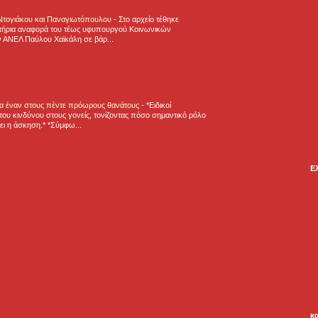
 Ντογιάκου και Παναγιωτόπουλου
-
Στο αρχείο τέθηκε
τήρια αναφορά του τέως υφυπουργού Κοινωνικών
 ΑΝΕΛ Παύλου Χαϊκάλη σε βάρ...
για έναν στους πέντε πρόωρους θανάτους
-
*Ειδικοί
ου κινδύνου στους γονείς, τονίζοντας πόσο σημαντικό ρόλο
ζει η άσκηση.* *Σύμφω...
Ε
κ