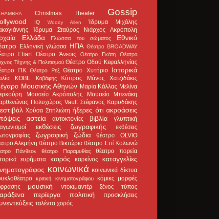
Gossip
Christmas Theater
LHAMBRA
ollywood
Ίδρυμα Μιχάλης
IQ
Woody Allen
ακογιάννης
Ίδρυμα Σταύρος Νιάρχος
Ακρόπολη
ρχαία Ελλάδα
Εθνικό
Γλώσσα του σώματος
έατρο
ΗΠΑ
Ελληνική γλώσσα
Θέατρο BROADWAY
έατρο Eliart
Θέατρο Άνεσις
Θέατρο Εκάτη
Θέατρο
Θέατρο Οδού Κεφαλληνίας
χνος Τέχνης & Πολιτισμού
Ιστορικά
έατρο ΠΚ
Θέατρο Χυτήριο
Θέατρο Ρεξ
αλία
ΚΘΒΕ
Κύπρος
Μάνος Χατζιδάκις
Καβάφης
έγαρο Μουσικής Αθηνών
Μαρία Κάλλας
Μελίνα
ερκούρη
Μουσείο Ακρόπολης
Μουσείο Μπενάκη
αρθενώνας
Πολυχώρος Vault
Στέφανος Καρυδάκης
εστιβάλ
ήξερες ότι
ακροάσεις
Χρύσα Σπηλιώτη
πόψεις
αστεία
βιβλία
αυτοκτονίες
γλυπτική
εκθέσεις ζωγραφικής
ιαγωνισμοί
εκθέσεις
ζωγραφική
ζώδια
ωτογραφίας
θέατρο OLVIO
έατρο Αλκμήνη
θέατρο Βικτώρια
θέατρο Επί Κολωνώ
θέατρο πορεία
έατρο Πάνθεον
θέατρο Παραμυθίας
καιρός
καταγγελίες
στορικά ευρήματα
καρκίνος
κοινωνικά
ινηματογράφος
κοινωνικά δίκτυα
ουκλοθέατρο
κόμικς
μορφές
κριτική κινηματογράφου
μουσική
κφρασης
ντοκιμαντέρ
ξένος τύπος
αράξενα
περίεργα
πολιτική
προσκλήσεις
υνεντεύξεις
ταλέντα
χορός