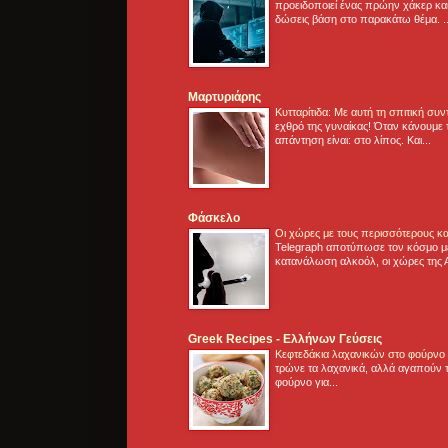
προειδοποιεί ένας πρώην χάκερ και
δώσεις βάση στο παρακάτω θέμα. .
Μαρτυριάρης
Κυτταρίτιδα: Με αυτή τη σπιτική συ
εχθρό της γυναίκας! Όταν κάνουμε 
απάντηση είναι: στο λίπος. Και...
Φάσκελο
Οι χώρες με τους περισσότερους κα
Telegraph αποτύπωσε τον κόσμο μ
κατανάλωση αλκοόλ, οι χώρες της 
Greek Recipes - Ελλήνων Γεύσεις
Κεφτεδάκια λαχανικών στο φούρνο
τρώνε τα λαχανικά, αλλά αγαπούν τ
φούρνο για...