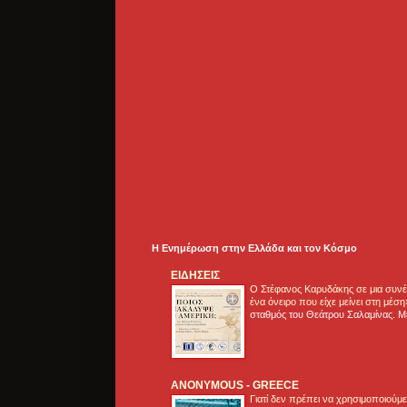
Η Ενημέρωση στην Ελλάδα και τoν Κόσμο
ΕΙΔΗΣΕΙΣ
Ο Στέφανος Καρυδάκης σε μια συνέν
ένα όνειρο που είχε μείνει στη μέσ
σταθμός του Θεάτρου Σαλαμίνας. Με
ANONYMOUS - GREECE
Γιατί δεν πρέπει να χρησιμοποιούμ