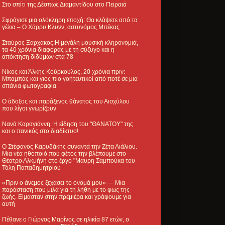
Στο σπίτι της Δέσπως Διαμαντίδου στο Πειραιά
Σφράγισε μια ολόκληρη εποχή: Θα κλάψετε από τα
γέλια – Ο Χάρρυ Κλυνν, αστυνόμος Μπέκας
Σταύρος Ξαρχάκος:Η μεγάλη μουσική κληρονομιά,
τα 40 χρόνια διαφοράς με τη σύζυγο και η
απόκτηση διδύμων στα 78
Νίκος και Άλκης Κούρκουλος, 20 χρόνια πριν:
Μπαμπάς και γιος πιο γοητευτικοί από ποτέ σε μια
σπάνια φωτογραφία
Ο άδοξος και παράξενος θάνατος του Αισχύλου
που λίγοι γνωρίζουν
Νανά Καραγιάννη: Η είδηση του "ΘΑΝΑΤΟΥ" της
και ο πανικός στο διαδίκτυο!
Ο Στέφανος Καρυδάκης συναντά την Ζέτα Λιάλιου.
Μια νέα ηθοποιό που φέτος την βλέπουμε στο
Θέατρο Αλκμήνη στο έργο "Μαυρη Σαμπούκα του
Τόλη Παπαδημητρίου
«Πριν ο άνεμος ξεχάσει το όνομά μου» — Μια
παράσταση που μιλά για τη λήθη με το φως της
ζωής. Είμασταν στην πρεμιέρα και γράφουμε για
αυτή
Πέθανε ο Γιώργος Μαρίνος σε ηλικία 87 ετών, ο