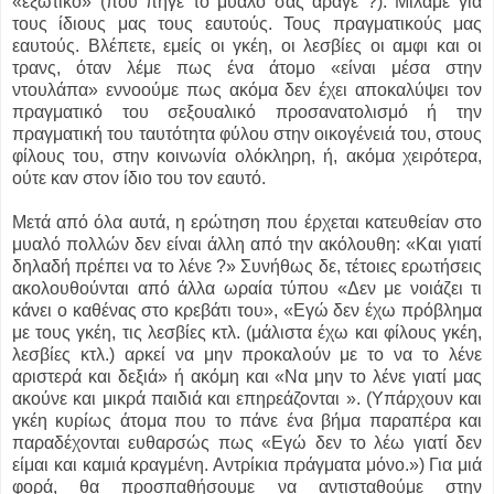
«εξωτικό» (που πήγε το μυαλό σας άραγε ?). Μιλάμε για
τους ίδιους μας τους εαυτούς. Τους πραγματικούς μας
εαυτούς. Βλέπετε, εμείς οι γκέη, οι λεσβίες οι αμφι και οι
τρανς, όταν λέμε πως ένα άτομο «είναι μέσα στην
ντουλάπα» εννοούμε πως ακόμα δεν έχει αποκαλύψει τον
πραγματικό του σεξουαλικό προσανατολισμό ή την
πραγματική του ταυτότητα φύλου στην οικογένειά του, στους
φίλους του, στην κοινωνία ολόκληρη, ή, ακόμα χειρότερα,
ούτε καν στον ίδιο του τον εαυτό.
Μετά από όλα αυτά, η ερώτηση που έρχεται κατευθείαν στο
μυαλό πολλών δεν είναι άλλη από την ακόλουθη: «Και γιατί
δηλαδή πρέπει να το λένε ?» Συνήθως δε, τέτοιες ερωτήσεις
ακολουθούνται από άλλα ωραία τύπου «Δεν με νοιάζει τι
κάνει ο καθένας στο κρεβάτι του», «Εγώ δεν έχω πρόβλημα
με τους γκέη, τις λεσβίες κτλ. (μάλιστα έχω και φίλους γκέη,
λεσβίες κτλ.) αρκεί να μην προκαλούν με το να το λένε
αριστερά και δεξιά» ή ακόμη και «Να μην το λένε γιατί μας
ακούνε και μικρά παιδιά και επηρεάζονται ». (Υπάρχουν και
γκέη κυρίως άτομα που το πάνε ένα βήμα παραπέρα και
παραδέχονται ευθαρσώς πως «Εγώ δεν το λέω γιατί δεν
είμαι και καμιά κραγμένη. Αντρίκια πράγματα μόνο.») Για μιά
φορά, θα προσπαθήσουμε να αντισταθούμε στην