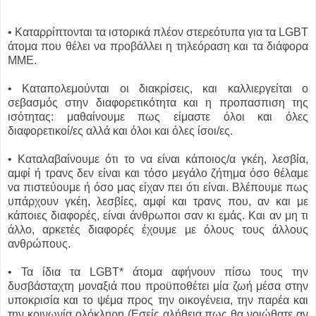
• Καταρρίπτονται τα ιστορικά πλέον στερεότυπα για τα LGBT
άτομα που θέλει να προβάλλει η τηλεόραση και τα διάφορα
ΜΜΕ.
• Καταπολεμούνται οι διακρίσεις, και καλλιεργείται ο
σεβασμός στην διαφορετικότητα και η προπασπιση της
ισότητας: μαθαίνουμε πως είμαστε όλοι και όλες
διαφορετικοί/ες αλλά και όλοι και όλες ίσοι/ες.
• Καταλαβαίνουμε ότι το να είναι κάποιος/α γκέη, λεσβία,
αμφί ή τρανς δεν είναι και τόσο μεγάλο ζήτημα όσο θέλαμε
να πιστεύουμε ή όσο μας είχαν πει ότι είναι. Βλέπουμε πως
υπάρχουν γκέη, λεσβίες, αμφί και τρανς που, αν και με
κάποιες διαφορές, είναι άνθρωποι σαν κι εμάς. Και αν μη τι
άλλο, αρκετές διαφορές έχουμε με όλους τους άλλους
ανθρώπους.
• Τα ίδια τα LGBT* άτομα αφήνουν πίσω τους την
δυσβάσταχτη μοναξιά που προϋποθέτει μία ζωή μέσα στην
υποκρισία και το ψέμα προς την οικογένεια, την παρέα και
την κοινωνία ολόκληρη (Εσείς αλήθεια πως θα νοιώθατε αν