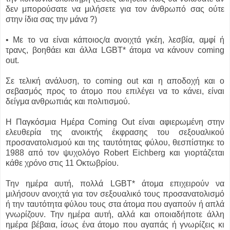
δεν μπορούσατε να μιλήσετε για τον άνθρωπό σας ούτε
στην ίδια σας την μάνα ?)
• Με το να είναι κάποιος/α ανοιχτά γκέη, λεσβία, αμφί ή
τρανς, βοηθάει και άλλα LGBT* άτομα να κάνουν coming
out.
Σε τελική ανάλυση, το coming out και η αποδοχή και ο
σεβασμός προς το άτομο που επιλέγει να το κάνει, είναι
δείγμα ανθρωπιάς και πολιτισμού.
Η Παγκόσμια Ημέρα Coming Out είναι αφιερωμένη στην
ελευθερία της ανοικτής έκφρασης του σεξουαλικού
προσανατολισμού και της ταυτότητας φύλου, θεσπίστηκε το
1988 από τον ψυχολόγο Robert Eichberg και γιορτάζεται
κάθε χρόνο στις 11 Οκτωβρίου.
Την ημέρα αυτή, πολλά LGBT* άτομα επιχειρούν να
μιλήσουν ανοιχτά για τον σεξουαλικό τους προσανατολισμό
ή την ταυτότητα φύλου τους στα άτομα που αγαπούν ή απλά
γνωρίζουν. Την ημέρα αυτή, αλλά και οποιαδήποτε άλλη
ημέρα βέβαια, ίσως ένα άτομο που αγαπάς ή γνωρίζεις κι