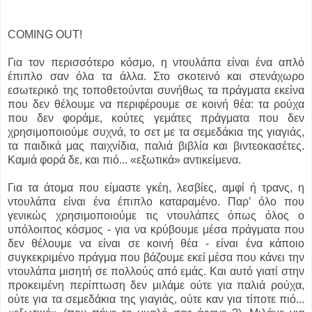
COMING OUT!
Για τον περισσότερο κόσμο, η ντουλάπα είναι ένα απλό
έπιπλο σαν όλα τα άλλα. Στο σκοτεινό και στενάχωρο
εσωτερικό της τοποθετούνται συνήθως τα πράγματα εκείνα
που δεν θέλουμε να περιφέρουμε σε κοινή θέα: τα ρούχα
που δεν φοράμε, κούτες γεμάτες πράγματα που δεν
χρησιμοποιούμε συχνά, το σετ με τα σεμεδάκια της γιαγιάς,
τα παιδικά μας παιχνίδια, παλιά βιβλία και βιντεοκασέτες.
Καμιά φορά δε, και πιό... «εξωτικά» αντικείμενα.
Για τα άτομα που είμαστε γκέη, λεσβίες, αμφί ή τρανς, η
ντουλάπα είναι ένα έπιπλο καταραμένο. Παρ’ όλο που
γενικώς χρησιμοποιούμε τις ντουλάπες όπως όλος ο
υπόλοιπος κόσμος - για να κρύβουμε μέσα πράγματα που
δεν θέλουμε να είναι σε κοινή θέα - είναι ένα κάποιο
συγκεκριμένο πράγμα που βάζουμε εκεί μέσα που κάνει την
ντουλάπα μισητή σε πολλούς από εμάς. Και αυτό γιατί στην
προκειμένη περίπτωση δεν μιλάμε ούτε για παλιά ρούχα,
ούτε για τα σεμεδάκια της γιαγιάς, ούτε καν για τίποτε πιό...