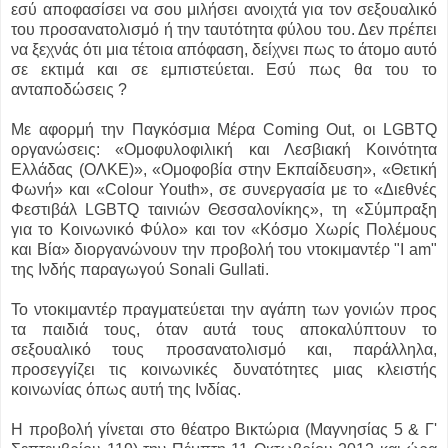
εσύ αποφασίσει να σου μιλήσει ανοιχτά για τον σεξουαλικό
του προσανατολισμό ή την ταυτότητα φύλου του. Δεν πρέπει
να ξεχνάς ότι μια τέτοια απόφαση, δείχνει πως το άτομο αυτό
σε εκτιμά και σε εμπιστεύεται. Εσύ πως θα του το
ανταποδώσεις ?
Με αφορμή την Παγκόσμια Μέρα Coming Out, οι LGBTQ
οργανώσεις: «Ομοφυλοφιλική και Λεσβιακή Κοινότητα
Ελλάδας (ΟΛΚΕ)», «Ομοφοβία στην Εκπαίδευση», «Θετική
Φωνή» και «Colour Youth», σε συνεργασία με το «Διεθνές
Φεστιβάλ LGBTQ ταινιών Θεσσαλονίκης», τη «Σύμπραξη
για το Κοινωνικό Φύλο» και τον «Κόσμο Χωρίς Πολέμους
και Βία» διοργανώνουν την προβολή του ντοκιμαντέρ "I am"
της Ινδής παραγωγού Sonali Gullati.
Το ντοκιμαντέρ πραγματεύεται την αγάπη των γονιών προς
τα παιδιά τους, όταν αυτά τους αποκαλύπτουν το
σεξουαλικό τους προσανατολισμό και, παράλληλα,
προσεγγίζει τις κοινωνικές δυνατότητες μιας κλειστής
κοινωνίας όπως αυτή της Ινδίας.
Η προβολή γίνεται στο θέατρο Βικτώρια (Μαγνησίας 5 & Γ'