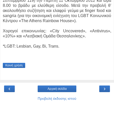
Σεπτεμβρίου 119) την Πέμπτη 11 Οκτωβρίου 2012 και ώρα
8.00 το βράδυ με ελεύθερη είσοδο. Μετά την προβολή θ'
ακολουθήσει συζήτηση και ελαφρύ γεύμα με finger food και
sangria (για την οικονομική ενίσχυση του LGBT Κοινωνικού
Κέντρου «The Athens Rainbow House»).
Χορηγοί επικοινωνίας: «City Uncovered», «Antivirus»,
«10%» και «Λεσβιακή Ομάδα Θεσσαλονίκης».
*LGBT: Lesbian, Gay, Bi, Trans.
Κοινή χρήση
‹
›
Αρχική σελίδα
Προβολή έκδοσης ιστού