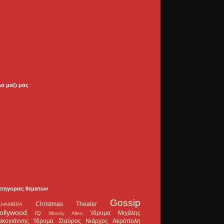
λα μαζι μας
ατηγοριες θεματων
Gossip
Christmas Theater
LHAMBRA
ollywood
Ίδρυμα Μιχάλης
IQ
Woody Allen
ακογιάννης
Ίδρυμα Σταύρος Νιάρχος
Ακρόπολη