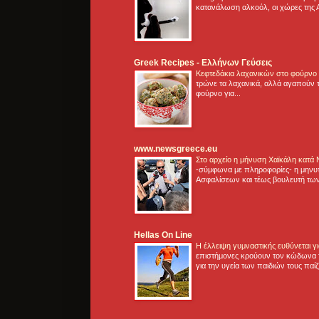
κατανάλωση αλκοόλ, οι χώρες της 
Greek Recipes - Ελλήνων Γεύσεις
Κεφτεδάκια λαχανικών στο φούρνο
τρώνε τα λαχανικά, αλλά αγαπούν τ
φούρνο για...
www.newsgreece.eu
Στο αρχείο η μήνυση Χαϊκάλη κατά
-σύμφωνα με πληροφορίες- η μηνυ
Ασφαλίσεων και τέως βουλευτή των
Hellas On Line
Η έλλειψη γυμναστικής ευθύνεται 
επιστήμονες κρούουν τον κώδωνα τ
για την υγεία των παιδιών τους παί