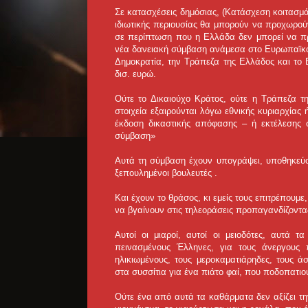
Σε κατασχέσεις δημόσιας, (Κατάσχεση κοιτασμά
ιδιωτικής περιουσίας θα μπορούν να προχωρούν
σε περίπτωση που η Ελλάδα δεν μπορεί να π
νέα δανειακή σύμβαση ανάμεσα στο Ευρωπαϊκό 
Δημοκρατία, την Τράπεζα της Ελλάδος και το 
δισ. ευρώ.
Ούτε το Δικαιούχο Κράτος, ούτε η Τράπεζα τ
στοιχεία εξαιρούνται λόγω εθνικής κυριαρχίας 
έκδοση δικαστικής απόφασης – ή εκτέλεσης 
σύμβαση»
Αυτά τη σύμβαση έχουν υπογράψει, υποθηκεύον
ξεπουλημένοι βουλευτές .
Και έχουν το θράσος, κι εμείς τους επιτρέπουμε
να βγαίνουν στις τηλεοράσεις προπαγανδίζοντας
Αυτοί οι μιαροί, αυτοί οι μειοδότες, αυτά τ
πεινασμένους Έλληνες, για τους άνεργους 
ηλικιωμένους, τους μεροκαματιάρηδες, τους ά
στα συσσίτια για ένα πιάτο φαί, που ποδοπατιο
Ούτε ένα από αυτά τα καθάρματα δεν αξίζει τ