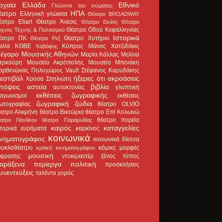
ρχαία Ελλάδα
Εθνικό
Γλώσσα του σώματος
έατρο
ΗΠΑ
Ελληνική γλώσσα
Θέατρο BROADWAY
έατρο Eliart
Θέατρο Άνεσις
Θέατρο Εκάτη
Θέατρο
Θέατρο Οδού Κεφαλληνίας
χνος Τέχνης & Πολιτισμού
Ιστορικά
έατρο ΠΚ
Θέατρο Χυτήριο
Θέατρο Ρεξ
αλία
ΚΘΒΕ
Κύπρος
Μάνος Χατζιδάκις
Καβάφης
έγαρο Μουσικής Αθηνών
Μαρία Κάλλας
Μελίνα
ερκούρη
Μουσείο Ακρόπολης
Μουσείο Μπενάκη
αρθενώνας
Πολυχώρος Vault
Στέφανος Καρυδάκης
εστιβάλ
ήξερες ότι
ακροάσεις
Χρύσα Σπηλιώτη
πόψεις
αστεία
βιβλία
αυτοκτονίες
γλυπτική
εκθέσεις ζωγραφικής
ιαγωνισμοί
εκθέσεις
ζωγραφική
ζώδια
ωτογραφίας
θέατρο OLVIO
έατρο Αλκμήνη
θέατρο Βικτώρια
θέατρο Επί Κολωνώ
θέατρο πορεία
έατρο Πάνθεον
θέατρο Παραμυθίας
καιρός
καταγγελίες
στορικά ευρήματα
καρκίνος
κοινωνικά
ινηματογράφος
κοινωνικά δίκτυα
ουκλοθέατρο
κόμικς
μορφές
κριτική κινηματογράφου
μουσική
κφρασης
ντοκιμαντέρ
ξένος τύπος
αράξενα
περίεργα
πολιτική
προσκλήσεις
υνεντεύξεις
ταλέντα
χορός