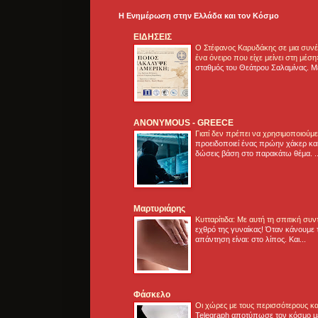
Η Ενημέρωση στην Ελλάδα και τoν Κόσμο
ΕΙΔΗΣΕΙΣ
Ο Στέφανος Καρυδάκης σε μια συνέν
ένα όνειρο που είχε μείνει στη μέσ
σταθμός του Θεάτρου Σαλαμίνας. Με
ANONYMOUS - GREECE
Γιατί δεν πρέπει να χρησιμοποιούμ
προειδοποιεί ένας πρώην χάκερ και
δώσεις βάση στο παρακάτω θέμα. .
Μαρτυριάρης
Κυτταρίτιδα: Με αυτή τη σπιτική συ
εχθρό της γυναίκας! Όταν κάνουμε 
απάντηση είναι: στο λίπος. Και...
Φάσκελο
Οι χώρες με τους περισσότερους κα
Telegraph αποτύπωσε τον κόσμο μ