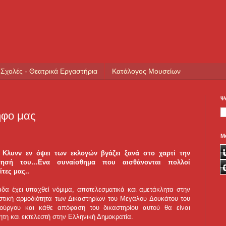
 Σχολές - Θεατρικά Εργαστήρια
Κατάλογος Μουσείων
Ψ
ήφο μας
Μ
 Κλυνν εν όψει των εκλογών βγάζει ξανά στο χαρτί την
τησή του…Ενα συναίσθημα που αισθάνονται πολλοί
τες μας..
δα έχει υπαχθεί νόμιμα, αποτελεσματικά και αμετάκλητα στην
στική αρμοδιότητα των Δικαστηρίων του Μεγάλου Δουκάτου του
ούργου και κάθε απόφαση του δικαστηρίου αυτού θα είναι
ητη και εκτελεστή στην Ελληνική Δημοκρατία.