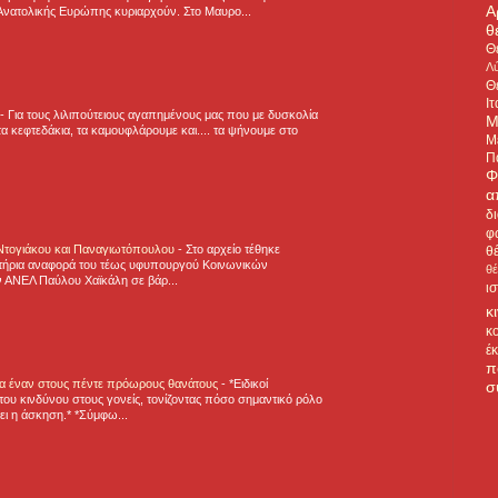
Α
Ανατολικής Ευρώπης κυριαρχούν. Στο Μαυρο...
θ
Θ
Λύ
Θ
Ιτ
-
Για τους λιλιπούτειους αγαπημένους μας που με δυσκολία
Μ
α κεφτεδάκια, τα καμουφλάρουμε και.... τα ψήνουμε στο
Μ
Π
Φ
α
δ
φ
 Ντογιάκου και Παναγιωτόπουλου
-
Στο αρχείο τέθηκε
θ
τήρια αναφορά του τέως υφυπουργού Κοινωνικών
θ
 ΑΝΕΛ Παύλου Χαϊκάλη σε βάρ...
ι
κ
κ
έ
π
για έναν στους πέντε πρόωρους θανάτους
-
*Ειδικοί
σ
ου κινδύνου στους γονείς, τονίζοντας πόσο σημαντικό ρόλο
ζει η άσκηση.* *Σύμφω...