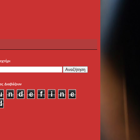
αχτήρι
ας Διαβάζουν
u
n
d
e
f
i
n
e
d