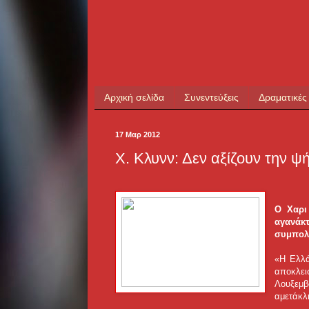
Αρχική σελίδα
Συνεντεύξεις
Δραματικές
17 Μαρ 2012
X. Κλυνν: Δεν αξίζουν την ψ
O Χαρι
αγανάκ
συμπολί
«Η Ελλά
αποκλει
Λουξεμβ
αμετάκλ