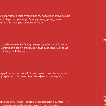
τευξη για το «Ποιος ανακάλυψε την Αμερική;»: «Συνεχίζουμε
η»
-
Η Αίγυπτος γίνεται για δεύτερη συνεχόμενη χρονιά
τά το... Η συνέχεια του άρθρου εδώ »
Ε
ε το WiFi στα Airbnb - Πρώην χάκερ προειδοποιεί
-
Το να σε
 μάλιστα από τους πολύ καλούς, είναι ένας καλός λόγος να
.. Ο Τζέησον Γκλάσμπερ...
νταγή θα την εξαφανίσετε!
-
H κυτταρίτιδα αποτελεί τον αιώνιο
την ερώτηση... “πού αποθηκεύει τοξίνες το σώμα μας”; Η
κ
A
H
πνιστές στον κόσμο - Σε ποια θέση βρίσκεται η Ελλάδα;
-
Η
Κ
ε βάση την κατανάλωση τσιγάρων. Όπως και στην