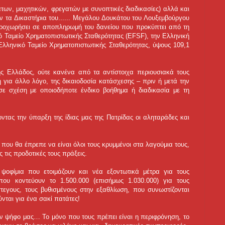
των, μαχητικών, φρεγατών με συνοπτικές διαδικασίες) αλλά και
 τα Δικαστήρια του...
... Μεγάλου Δουκάτου του Λουξεμβούργου
ροχωρήσει σε αποπληρωμή του δανείου που προκύπτει από τη
Ταμείο Χρηματοπιστωτικής Σταθερότητας (EFSF), την Ελληνική
Ελληνικό Ταμείο Χρηματοπιστωτικής Σταθερότητας, ύψους 109,1
ης Ελλάδος, ούτε κανένα από τα αντίστοιχα περιουσιακά τους
ή για άλλο λόγο, της δικαιοδοσία κατάσχεσης – πριν ή μετά την
σε σχέση με οποιοδήποτε ένδικο βοήθημα ή διαδικασία με τη
τας την ύπαρξη της ίδιας μας της Πατρίδας οι αληταράδες και
, που θα έπρεπε να είναι όλοι τους κρυμμένοι στα λαγούμια τους,
 τις προδοτικές τους πράξεις.
α ψοφίμια που ετοιμάζουν και νέα εξοντωτικά μέτρα για τους
που κοντεύουν το 1.500.000 (επισήμως 1.030.000) για τους
στεγους, τους βυθισμένους στην εξαθλίωση, που συνωστίζονται
ύνται για ένα σακί πατάτες!
ην ψήφο μας… Το μόνο που τους πρέπει είναι η περιφρόνηση, το