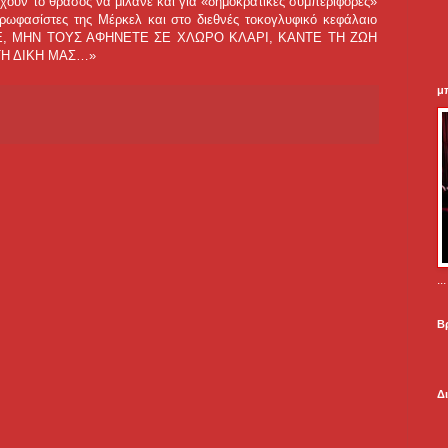
έχουν το θράσος να μιλάνε και για «δημοκρατικές συμπεριφορές»
ωφασίστες της Μέρκελ και στο διεθνές τοκογλυφικό κεφάλαιο
ΙΤΕ, ΜΗΝ ΤΟΥΣ ΑΦΗΝΕΤΕ ΣΕ ΧΛΩΡΟ ΚΛΑΡΙ, ΚΑΝΤΕ ΤΗ ΖΩΗ
ΤΗ ΔΙΚΗ ΜΑΣ…»
μ
.
Β
Δ